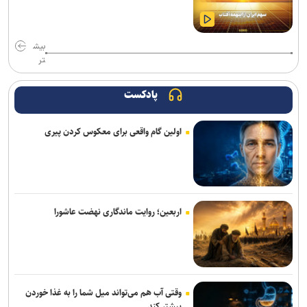
نذری‌ام‌البنین تا پیگیری مطالبات زائران
«حسن‌آقا حسینی قشنگه» با اکبر عبدی ماندگار شد/ بازیگری که از هر
بیش
نقش، یک شخصیت می‌ساخت +فیلم
تر
صادرات فرهنگ از انتخاب درست آغاز می‌شود
پادکست
پیاده‌روی اربعین؛ یک نمایش آیینی پویا و بی‌کارگردان
اولین گام واقعی برای معکوس کردن پیری
«آبجی‌ها و آقاجان» در تالار حافظ روی صحنه می‌رود
اربعین امسال جلوه‌ای از وفاداری امت اسلامی به قائد شهید بود
پیام تسلیت وزیر فرهنگ در پی درگذشت نویسنده پیشکسوت مطبوعات
اربعین؛ روایت ماندگاری نهضت عاشورا
«محمد حقیقی» درگذشت
وقتی آب هم می‌تواند میل شما را به غذا خوردن
بیشتر کند