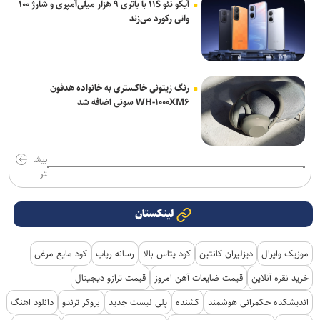
آیکو نئو ۱۱S با باتری ۹ هزار میلی‌آمپری و شارژ ۱۰۰
واتی رکورد می‌زند
رنگ زیتونی خاکستری به خانواده هدفون
WH-۱۰۰۰XM۶ سونی اضافه شد
بیش
تر
لینکستان
موزیک وایرال
دیزلیران کانتین
کود پتاس بالا
رسانه رپاپ
کود مایع مرغی
خرید نقره آنلاین
قیمت ضایعات آهن امروز
قیمت ترازو دیجیتال
اندیشکده حکمرانی هوشمند
کشنده
پلی لیست جدید
بروکر ترندو
دانلود اهنگ