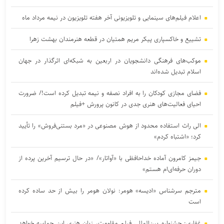
اعلام فیلم‌های سینمایی و تلویزیونی آخر هفته تلویزیون در نیمه مرداد ماه
تشییع و خاکسپاری پیکر مریم همتیان در قطعه هنرمندان بهشت زهرا
موکب‌های فرهنگی دانشجویان در اربعین به شبکه‌ای اثرگذار در جهان
اسلام تبدیل شده‌اند
فضای مجازی کودکان را به افراد نصفه و نیمه تبدیل کرده است!/ ضرورت
احیای فعالیت‌های هنری جدی در کانون پرورش +فیلم
الی راث استفاده محدود از هوش مصنوعی در «مرد بستنی‌فروش» را تأیید
کرد؛ «اشتباه کردم»
جیمز کامرون آماده خداحافظی با «آواتار»/ «در حال ترسیم آخرین پرده از
دوران حرفه‌ای‌ام هستم»
مترجم سرشناس «ادیسه» هومر: نولان هومر را بیش از حد ساده کرده
است
غفاری: جشنواره بین‌المللی فیلم مقاومت، زبان هنری این حماسه خواهد