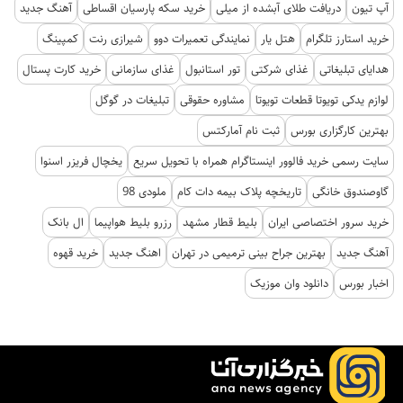
آپ تیون
دریافت طلای آبشده از میلی
خرید سکه پارسیان اقساطی
آهنگ جدید
خرید استارز تلگرام
هتل یار
نمایندگی تعمیرات دوو
شیرازی رنت
کمپینگ
هدایای تبلیغاتی
غذای شرکتی
تور استانبول
غذای سازمانی
خرید کارت پستال
لوازم یدکی تویوتا قطعات تویوتا
مشاوره حقوقی
تبلیغات در گوگل
بهترین کارگزاری بورس
ثبت نام آمارکتس
سایت رسمی خرید فالوور اینستاگرام همراه با تحویل سریع
یخچال فریزر اسنوا
گاوصندوق خانگی
تاریخچه پلاک بیمه دات کام
ملودی 98
خرید سرور اختصاصی ایران
بلیط قطار مشهد
رزرو بلیط هواپیما
ال بانک
آهنگ جدید
بهترین جراح بینی ترمیمی در تهران
اهنگ جدید
خرید قهوه
اخبار بورس
دانلود وان موزیک