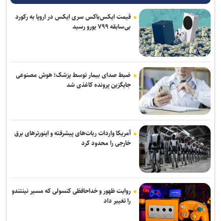
آرمان الهی بعد از جهانی باکو، به جهانی اسلواکی می‌رود/ عنوان‌دار ایرانی
قیمت ایکس‌باکس سری ایکس در اروپا به رکورد
جهان که قهرمان ۲ رشته آزاد و فرنگی شده بود
بی‌سابقه ۷۹۹ یورو رسید
روزنامه‌های ورزشی چهارشنبه ۱۴ مرداد ۱۴۰۵
عالیشاه در یک قدمی گل‌گهر
ضبط صدای بیمار توسط پزشک؛ هوش مصنوعی
رسمی؛ عالیشاه به گل‌گهر پیوست
جایگزین پرونده کاغذی شد
سالاری مشاور مدیرعامل پرسپولیس شد
آمریکا واردات ربات‌های پیشرفته و اینورترهای برق
خارجی را محدود کرد
روایت ظهور و خداحافظی کنسولی که مسیر نینتندو
را تغییر داد