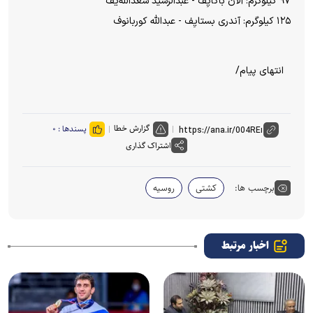
۹۷ کیلوگرم: آلان باگایِف - عبدالرشید سعدالله‌یف
۱۲۵ کیلوگرم: آندری بستایِف - عبدالله کوربانوف
انتهای پیام/
گزارش خطا
پسندها :
۰
اشتراک گذاری
برچسب ها:
کشتی
روسیه
اخبار مرتبط