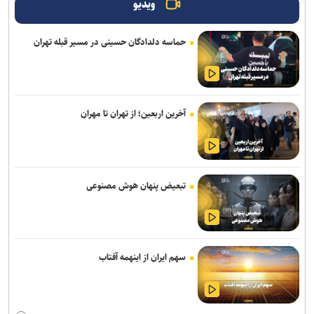
جزئیات حضور واسعی در سپاهان
ویدیو
آقاجانپور به صنعت نفت پیوست
حماسه دلدادگان حسینی در مسیر قبله تهران
لغو دیدار دوستانه با پرسپولیس/ فجری‌ها به مصاف تیم ملی جوانان
می‌روند
کاراته آسیای میانه| پایان کار تیم ملی با کسب ۱۹ مدال رنگارنگ
آخرین اربعین؛ از تهران تا مهران
گلایه رضاییان از مدیریت استقلال: به‌جای اولتیماتوم یک تماس می‌گرفتید
فریادشیران: اخبارمربوط به خواهرخواندگی کذب است/ تنها مجوز مدرسه
فوتبال صادر کرده‌ایم
تبعیض پنهان هوش مصنوعی
روشن: تا زمانی که فوتبال استقلال سامان نگیرد، توسعه سایر رشته ها
اولویت ندارد/ باید به بختیاری زاده کمک شود
بخشی: فرجی مدالی با ارزش‌تر از مسابقات جهانی گرفت/ او می‌تواند در
سهم ایران از اینهمه آفتاب
بازی‌های آسیایی و المپیک بدرخشد
تمدید قرارداد نژاد مهدی با شمس آذر