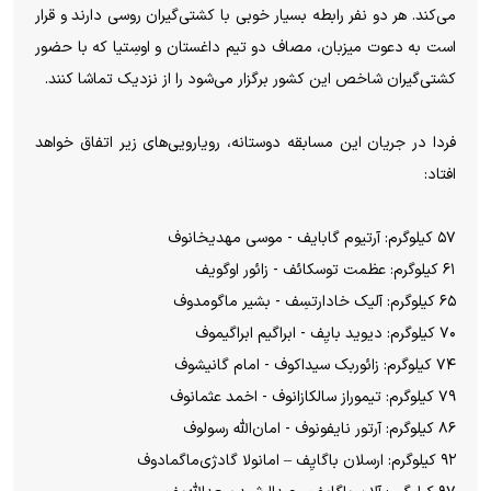
می‌کند. هر دو نفر رابطه بسیار خوبی با کشتی‌گیران روسی دارند و قرار
است به دعوت میزبان، مصاف دو تیم داغستان و اوسِتیا که با حضور
کشتی‌گیران شاخص این کشور برگزار می‎‌شود را از نزدیک تماشا کنند.
فردا در جریان این مسابقه دوستانه، رویارویی‌های زیر اتفاق خواهد
افتاد:
۵۷ کیلوگرم: آرتیوم گابایف - موسی مهدیخانوف
۶۱ کیلوگرم: عظمت توسکائف - زائور اوگویف
۶۵ کیلوگرم: آلیک خادارتسِف - بشیر ماگومدوف
۷۰ کیلوگرم: دیوید بایِف - ابراگیم ابراگیموف
۷۴ کیلوگرم: زائوربک سیداکوف - امام گانیشوف
۷۹ کیلوگرم: تیموراز سالکازانوف - اخمد عثمانوف
۸۶ کیلوگرم: آرتور نایفونوف - امان‌الله رسولوف
۹۲ کیلوگرم: ارسلان باگایِف – امانولا گادژی‌ماگمادوف