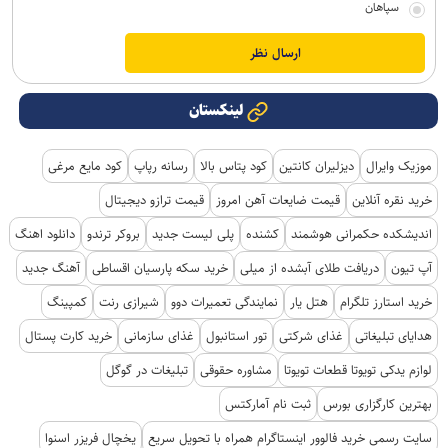
سپاهان
لینکستان
موزیک وایرال
دیزلیران کانتین
کود پتاس بالا
رسانه رپاپ
کود مایع مرغی
خرید نقره آنلاین
قیمت ضایعات آهن امروز
قیمت ترازو دیجیتال
اندیشکده حکمرانی هوشمند
کشنده
پلی لیست جدید
بروکر ترندو
دانلود اهنگ
آپ تیون
دریافت طلای آبشده از میلی
خرید سکه پارسیان اقساطی
آهنگ جدید
خرید استارز تلگرام
هتل یار
نمایندگی تعمیرات دوو
شیرازی رنت
کمپینگ
هدایای تبلیغاتی
غذای شرکتی
تور استانبول
غذای سازمانی
خرید کارت پستال
لوازم یدکی تویوتا قطعات تویوتا
مشاوره حقوقی
تبلیغات در گوگل
بهترین کارگزاری بورس
ثبت نام آمارکتس
سایت رسمی خرید فالوور اینستاگرام همراه با تحویل سریع
یخچال فریزر اسنوا