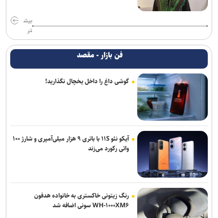
بیش
تر
فن بازار - مقصد
گوشی داغ را داخل یخچال نگذارید!
آیکو نئو ۱۱S با باتری ۹ هزار میلی‌آمپری و شارژ ۱۰۰
واتی رکورد می‌زند
رنگ زیتونی خاکستری به خانواده هدفون
WH-۱۰۰۰XM۶ سونی اضافه شد