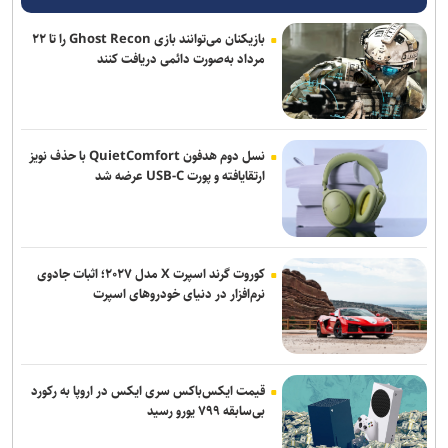
بازیکنان می‌توانند بازی Ghost Recon را تا ۲۲
مرداد به‌صورت دائمی دریافت کنند
نسل دوم هدفون QuietComfort با حذف نویز
ارتقایافته و پورت USB-C عرضه شد
کوروت گرند اسپرت X مدل ۲۰۲۷؛ اثبات جادوی
نرم‌افزار در دنیای خودروهای اسپرت
قیمت ایکس‌باکس سری ایکس در اروپا به رکورد
بی‌سابقه ۷۹۹ یورو رسید