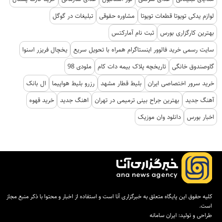
لوازم یدکی تویوتا قطعات تویوتا
مشاوره حقوقی
تبلیغات در گوگل
بهترین کارگزاری بورس
ثبت نام آمارکتس
سایت رسمی خرید فالوور اینستاگرام همراه با تحویل سریع
یخچال فریزر اسنوا
گاوصندوق خانگی
تاریخچه پلاک بیمه دات کام
ملودی 98
خرید سرور اختصاصی ایران
بلیط قطار مشهد
رزرو بلیط هواپیما
ال بانک
آهنگ جدید
بهترین جراح بینی ترمیمی در تهران
اهنگ جدید
خرید قهوه
اخبار بورس
دانلود وان موزیک
کلیه حقوق این پایگاه متعلق به خبرگزاری آنا است و استفاده از اخبار و محتوا با ذکر منبع مجاز
است.
طراحی و تولید:
ایران سامانه