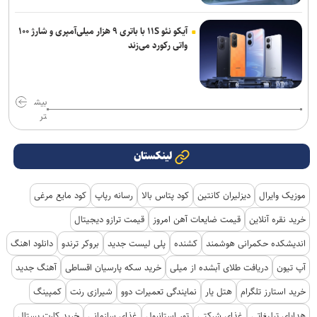
آیکو نئو ۱۱S با باتری ۹ هزار میلی‌آمپری و شارژ ۱۰۰
واتی رکورد می‌زند
بیش
تر
لینکستان
موزیک وایرال
دیزلیران کانتین
کود پتاس بالا
رسانه رپاپ
کود مایع مرغی
خرید نقره آنلاین
قیمت ضایعات آهن امروز
قیمت ترازو دیجیتال
اندیشکده حکمرانی هوشمند
کشنده
پلی لیست جدید
بروکر ترندو
دانلود اهنگ
آپ تیون
دریافت طلای آبشده از میلی
خرید سکه پارسیان اقساطی
آهنگ جدید
خرید استارز تلگرام
هتل یار
نمایندگی تعمیرات دوو
شیرازی رنت
کمپینگ
هدایای تبلیغاتی
غذای شرکتی
تور استانبول
غذای سازمانی
خرید کارت پستال