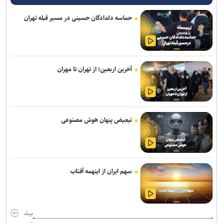
اعلام جدیدترین طرح‌های پژوهشی دوران جنگ در حوزه پزشکی/ فراخوان
حماسه دلدادگان حسینی در مسیر قبله تهران
جذب طرح‌های تحقیقاتی آغاز شد
خبرنگاری رسالتی اخلاقی در مسیر کشف حقیقت و ارتقای سرمایه اجتماعی
است
آخرین اربعین؛ از تهران تا مهران
از هوش مصنوعی تا تغذیه رایگان؛ بسته تحولی جدید معاونت تربیتی و
مهارتی دانشگاه آزاد
پیام رئیس جهاددانشگاهی به مناسبت روز خبرنگار/ تأکید بر نقش رسانه‌ها
در تبیین واقعیت‌ها و تقویت انسجام اجتماعی
تبعیض پنهان هوش مصنوعی
بازنگری کامل رشته‌های عمران، صنایع و برق در دانشگاه علم و صنعت/
رشته‌های جدید جایگزین رشته‌های کم‌متقاضی می‌شوند
سهم ایران از اینهمه آفتاب
دارو‌های دیابت را از نظر تأثیر بر چربی و عضله بدن با یکدیگر متفاوتند
اعلام زمان فرآیند اسکان تابستانه دانشجویان علوم پزشکی شهیدبهشتی
بیش
طراحی پلتفرم هوشمند اکتشاف مواد معدنی مبتنی بر هوش مصنوعی