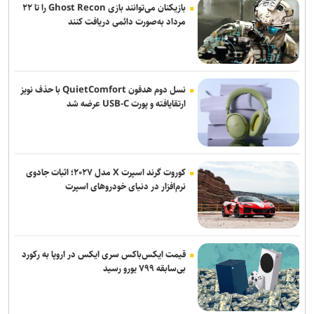
بازیکنان می‌توانند بازی Ghost Recon را تا ۲۲
مرداد به‌صورت دائمی دریافت کنند
شرایط ورود به جشنواره رازی؛ اچ‌ایندکس ۲۰ برای محققان برجسته
نتایج نهایی آزمون دکتری سال ۱۴۰۵ اواخر مرداد ماه اعلام می‌شود
خبرنگاران در خط مقدم روایت حقیقت و صیانت از هویت و عزت ملی قرار
نسل دوم هدفون QuietComfort با حذف نویز
دارند
ارتقایافته و پورت USB-C عرضه شد
خبرنگاران، روایتگران حقیقت و همراهان توسعه آموزش و سلامت در
روزهای دشوار هستند
کوروت گرند اسپرت X مدل ۲۰۲۷؛ اثبات جادوی
جهاد علمی باید به مأموریت اصلی جامعه دانشگاهی برای تحقق «ایران
نرم‌افزار در دنیای خودروهای اسپرت
قوی» تبدیل شود
وزیر علوم: خبرنگاران در طول جنگ فقط روایتگر خسارت‌ها نبودند
قیمت ایکس‌باکس سری ایکس در اروپا به رکورد
بی‌سابقه ۷۹۹ یورو رسید