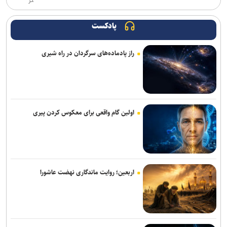
تر
بیانیه بسیج اساتید جهاددانشگاهی به مناسبت سالروز تأسیس
جهاددانشگاهی
پادکست
جهاد دانشگاهی برای پاسخ به نیاز‌های کشور نیازمند تحول بنیادین است
راز پادماده‌های سرگردان در راه شیری
ولایتی: نیروهای خارجی باید منطقه را ترک کنند
ارائه طرح کاهش مصرف انرژی ساختمان‌های مسکونی با ترکیب آتریوم و
انرژی خورشیدی
اولین گام واقعی برای معکوس کردن پیری
دانشگاه انقلاب اسلامی مهلت ارسال آثار به پویش «هنر برای زندگی» را تا
۳۰ مرداد تمدید کرد
نتایج آزمون‌های سمپاد و نمونه دولتی پایه هفتم اعلام شد
اربعین؛ روایت ماندگاری نهضت عاشورا
معیارهای علمی و تأثیرگذاری اجتماعی، مبنای انتخاب سرآمدان/ حمایت
مادی و معنوی، لازمه تداوم سرآمدی
پیام معاون علوم تربیتی و مهارتی دانشگاه آزاد اسلامی به مناسبت روز
خبرنگار