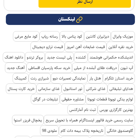
لینکستان
موزیک وایرال
دیزلیران کانتین
کود پتاس بالا
رسانه رپاپ
کود مایع مرغی
خرید نقره آنلاین
قیمت ضایعات آهن امروز
قیمت ترازو دیجیتال
اندیشکده حکمرانی هوشمند
کشنده
پلی لیست جدید
بروکر ترندو
دانلود اهنگ
آپ تیون
دریافت طلای آبشده از میلی
خرید سکه پارسیان اقساطی
آهنگ جدید
خرید استارز تلگرام
هتل یار
نمایندگی تعمیرات دوو
شیرازی رنت
کمپینگ
هدایای تبلیغاتی
غذای شرکتی
تور استانبول
غذای سازمانی
خرید کارت پستال
لوازم یدکی تویوتا قطعات تویوتا
مشاوره حقوقی
تبلیغات در گوگل
بهترین کارگزاری بورس
ثبت نام آمارکتس
سایت رسمی خرید فالوور اینستاگرام همراه با تحویل سریع
یخچال فریزر اسنوا
گاوصندوق خانگی
تاریخچه پلاک بیمه دات کام
ملودی 98