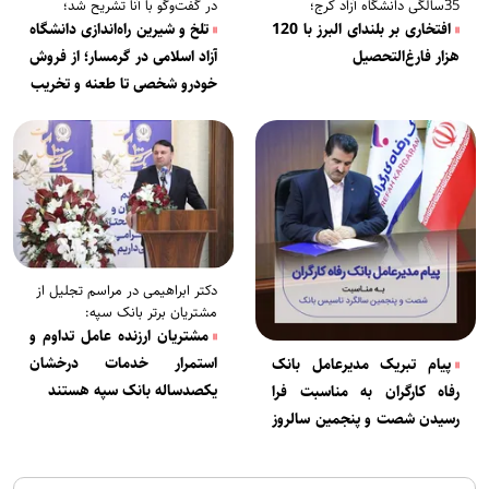
35سالگی دانشگاه آزاد کرج؛
در گفت‌وگو با آنا تشریح شد؛
افتخاری بر بلندای البرز با 120
تلخ و شیرین راه‌اندازی دانشگاه
هزار فارغ‌التحصیل
آزاد اسلامی در گرمسار؛ از فروش
خودرو شخصی تا طعنه و تخریب
دکتر ابراهیمی در مراسم تجلیل از
مشتریان برتر بانک سپه:
مشتریان ارزنده عامل تداوم و
استمرار خدمات درخشان
پیام تبریک مدیرعامل بانک
یکصدساله بانک سپه هستند
رفاه کارگران به مناسبت فرا
رسیدن شصت و پنجمین سالروز
تأسیس این بانک