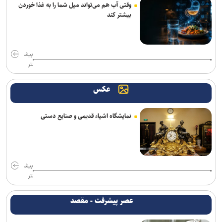
وقتی آب هم می‌تواند میل شما را به غذا خوردن
بیشتر کند
دانشگاه تهران: خبرنگاری زیربنای تصمیم‌گیری‌های کلان و هوشمندانه در
جامعه است
خبرنگاران حلقه اتصال دانش با جامعه هستند
بیش
تر
زمان نام‌نویسی آزمون کارشناسی ارشد علوم پزشکی فردا آغاز خواهد شد
عکس
خبرنگاران، چراغداران حقیقت در شب ابهام ها و میدان جنگ روایت ها
هستند
نمایشگاه اشیاء قدیمی و صنایع دستی
پیام رئیس سازمان سنجش آموزش كشور به مناسبت روز خبرنگار
آغاز ثبت‌نام دهمین دوره طرح شهید احمدی‌روشن ویژه استادان متقاضی
راهبری هسته‌های مسئله‌محور
بیش
پیدا شدن شواهد علمی از بمباران لامرد با فسفر/ نتایج در نشریات
تر
بین‌المللی منتشر می‌شود
عصر پیشرفت - مقصد
نسخه بازگشت ایران به صدر تولید علم؛ تکیه بر نیروی انسانی و حمایت از
پژوهش