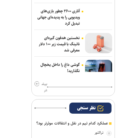
اژدهاکش به پرسپولیس پیوست
آتاری ۲۶۰۰ چطور بازی‌های
ویدیویی را به پدیده‌ای جهانی
بیاتلو: با آریو قرارداد دارم/ حضورم در مس
تبدیل کرد
رفسنجان صحت ندارد
نخستین هدفون گیره‌ای
ناتینگ با قیمت زیر ۱۰۰ دلار
معرفی شد
گوشی داغ را داخل یخچال
نگذارید!
بیش
تر
نظر سنجی
عملکرد کدام تیم در نقل و انتقالات موثرتر بود؟
تراکتور