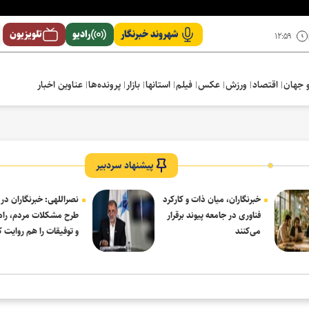
شهروند خبرنگار
رادیو
تلویزیون
۱۲:۵۹
 جهان
اقتصاد
ورزش
عکس
فیلم
استانها
بازار
پرونده‌ها
عناوین اخبار
پیشنهاد سردبیر
خبرنگاران، میان ذات و کارکرد
نصراللهی: خبرنگاران در 
فناوری در جامعه پیوند برقرار
طرح مشکلات مردم، راه‌
می‌کنند
و توفیقات را هم روایت ک