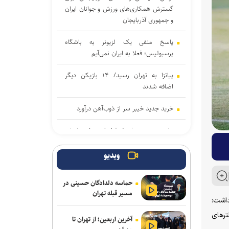
گسترش همکاری‌های ورزش و جوانان ایران
و جمهوری آذربایجان
پاسخ منفی یک لزیونر به باشگاه
پرسپولیس؛ فعلا به ایران نمی‌آیم
پیاتزا به تهران رسید/ ۱۴ بازیکن دیگر
اضافه شدند
خرید جدید خیبر سر از ذوب‌آهن درآورد
پشت‌پرده بند فسخ قرارداد ۱۰۰ میلیونی
استقلال و رضاییان
ویدیو
پایان شایعات در مورد جدایی؛ بیفوما در
پرسپولیس ماندنی شد
حماسه دلدادگان حسینی در
مسیر قبله تهران
موضع جدید نساجی درباره ایری و طاهری
ملی فوتبال ایران برای حضور در جام جهانی ۲۰۲۶ اظهار داشت:
ر‌های
سفر مربی جدید استقلال به ایران
آخرین اربعین؛ از تهران تا