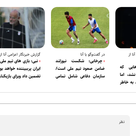
نا از
در گفت‌وگو با آنا
گزارش خبرنگار اعزامی آنا از
چرخابی: شکست نیوزلند
نبی: بازی های تیم ملی 
‌هایی که
ضامن صعود تیم ملی است/
ایران پرببیننده خواهد بو
نشد، اما
سازمان دفاعی شامل تمامی
تضمین داد ویزای بازیکنا
 به خاطر
تیم می‌شود
می شود+فیلم
لیست تیم ملی ۲-۳ شب