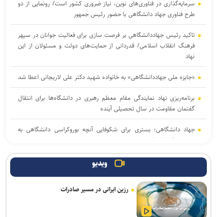
سرمایه‌گذاری در فناوری‌های نوین، نیاز ضروری کشور است/ رونمایی از دو
طرح فناوری جهاد دانشگاهی با حضور رئیس جمهور
تاکید رئیس جهاددانشگاهی بر فرصت سازی برای فعالیت جوانان در سپهر
فرهنگ انقلاب اسلامی/ قدردانی از حمایت‌های دولت و مسئولان از این
نهاد
«جایزه ملی جهاددانشگاهی» به خانواده شهید دکتر علی لاریجانی اعطا شد
برنامه‌ریزی نهاد نمایندگی مقام معظم رهبری در دانشگاه‌ها برای انتقال
گفتمان مقاومت در سال تحصیلی آینده
جهاد دانشگاهی؛ بستری برای شکوفایی آنچه بوروکراسی دانشگاهی به
بن‌بست کشانده است
جهاد علمی باید به مأموریت اصلی جامعه دانشگاهی برای تحقق «ایران
ویدیو
قوی» تبدیل شود
رزین ایرانی در مسیر صادرات
نتایج نهایی آزمون دکتری سال ۱۴۰۵ اواخر مرداد ماه اعلام می‌شود
نسخه بازگشت ایران به صدر تولید علم؛ تکیه بر نیروی انسانی و حمایت از