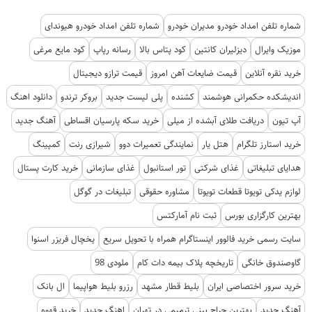
شماره تلفن امداد خودرو مدیران خودرو
شماره تلفن امداد خودرو هیوندای
موزیک وایرال
دیزلیران کانتین
کود پتاس بالا
رسانه رپاپ
کود مایع مرغی
خرید نقره آنلاین
قیمت ضایعات آهن امروز
قیمت ترازو دیجیتال
اندیشکده حکمرانی هوشمند
کشنده
پلی لیست جدید
بروکر ترندو
دانلود اهنگ
آپ تیون
دریافت طلای آبشده از میلی
خرید سکه پارسیان اقساطی
آهنگ جدید
خرید استارز تلگرام
هتل یار
نمایندگی تعمیرات دوو
شیرازی رنت
کمپینگ
هدایای تبلیغاتی
غذای شرکتی
تور استانبول
غذای سازمانی
خرید کارت پستال
لوازم یدکی تویوتا قطعات تویوتا
مشاوره حقوقی
تبلیغات در گوگل
بهترین کارگزاری بورس
ثبت نام آمارکتس
سایت رسمی خرید فالوور اینستاگرام همراه با تحویل سریع
یخچال فریزر اسنوا
گاوصندوق خانگی
تاریخچه پلاک بیمه دات کام
ملودی 98
خرید سرور اختصاصی ایران
بلیط قطار مشهد
رزرو بلیط هواپیما
ال بانک
آهنگ جدید
بهترین جراح بینی ترمیمی در تهران
اهنگ جدید
خرید قهوه