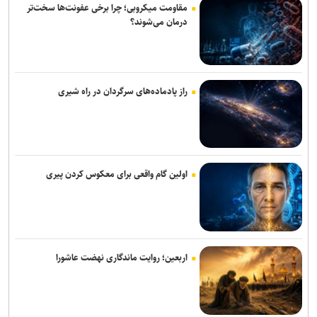
مقاومت میکروبی؛ چرا برخی عفونت‌ها سخت‌تر
بازطراحی زیست‌بوم فناوری و نوآوری دانشگاه‌ها
درمان می‌شوند؟
بررسی راهکار‌های تاب آوری و خدمات مستمر آب در شرایط جنگی
گام بلند جهاددانشگاهی برای رفع ناترازی انرژی با بومی‌سازی اینورترهای
توان‌بالا/ بازتعریف مشاغل؛ راهکار موثر برای خروج از بن‌بست اشتغال+
راز پادماده‌های سرگردان در راه شیری
فیلم
هوش مصنوعی می‌تواند به ایجاد واکسن‌های سرطان شخصی‌سازی‌شده‌تر
کمک کند
اولین گام واقعی برای معکوس کردن پیری
بررسی آسیب‌پذیری هزار شهر ایران در برابر آلودگی هوا
پایان‌نامه‌ها و رساله‌ها در مسیر «هوش مصنوعی قرآنی» هدفمند می‌شوند/
باید مراقب خطاهای هوش مصنوعی در تولید محتوای قرآنی باشیم
اربعین؛ روایت ماندگاری نهضت عاشورا
معاون تحقیقات وزارت بهداشت: اینترنت دانشگاه‌ها در شرایط مشابه
جنگ قطع نمی‌شود/ بازنگری در مدیریت کادر درمان پس از جنگ ۴۰ روزه
هوش مصنوعی در خدمت پژوهش‌های قرآنی/ نخستین نشست کارگروه