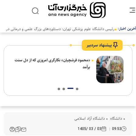
آخرین اخبار:
رئیس دانشگاه علوم پزشکی تهران: دستاوردهای بزرگ علمی و درمانی در
سالی دشوار رقم خورد
پیشنهاد سردبیر
ش‌های
«محمود فرشچیان» نگارگری امروزی که از دل سنت
ت
برآمد
دانشگاه
دانشگاه آزاد اسلامی
03 / 03 /1405
09:53