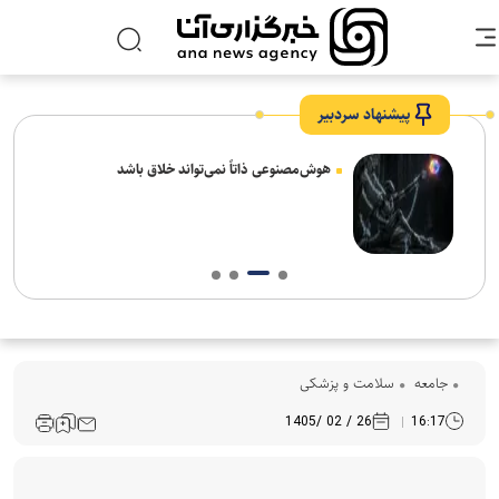
پیشنهاد سردبیر
های
هوش‌مصنوعی ذاتاً نمی‌تواند خلاق باشد
جامعه
سلامت و پزشکی
26 / 02 /1405
16:17