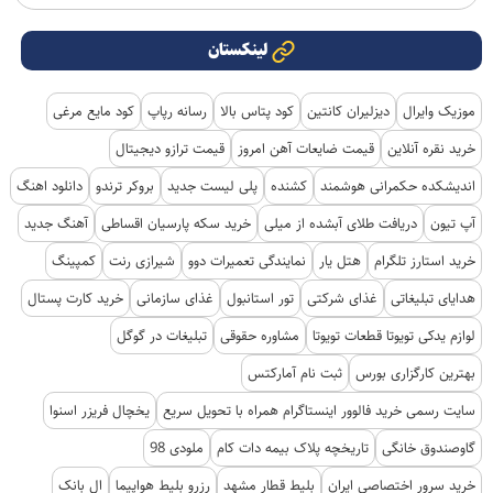
لینکستان
موزیک وایرال
دیزلیران کانتین
کود پتاس بالا
رسانه رپاپ
کود مایع مرغی
خرید نقره آنلاین
قیمت ضایعات آهن امروز
قیمت ترازو دیجیتال
اندیشکده حکمرانی هوشمند
کشنده
پلی لیست جدید
بروکر ترندو
دانلود اهنگ
آپ تیون
دریافت طلای آبشده از میلی
خرید سکه پارسیان اقساطی
آهنگ جدید
خرید استارز تلگرام
هتل یار
نمایندگی تعمیرات دوو
شیرازی رنت
کمپینگ
هدایای تبلیغاتی
غذای شرکتی
تور استانبول
غذای سازمانی
خرید کارت پستال
لوازم یدکی تویوتا قطعات تویوتا
مشاوره حقوقی
تبلیغات در گوگل
بهترین کارگزاری بورس
ثبت نام آمارکتس
سایت رسمی خرید فالوور اینستاگرام همراه با تحویل سریع
یخچال فریزر اسنوا
گاوصندوق خانگی
تاریخچه پلاک بیمه دات کام
ملودی 98
خرید سرور اختصاصی ایران
بلیط قطار مشهد
رزرو بلیط هواپیما
ال بانک