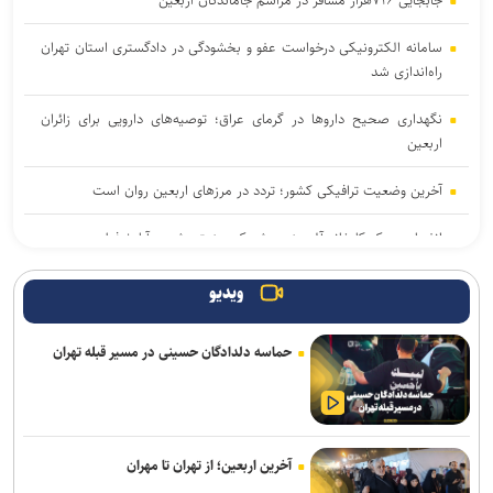
جابجایی ۷۱۶هزار مسافر در مراسم جاماندگان اربعین
سامانه الکترونیکی درخواست عفو و بخشودگی در دادگستری استان تهران
راه‌اندازی شد
نگهداری صحیح دارو‌ها در گرمای عراق؛ توصیه‌های دارویی برای زائران
اربعین
آخرین وضعیت ترافیکی کشور؛ تردد در مرزهای اربعین روان است
انفجار در یک کارخانه آلومینیوم شهرک صنعتی شمس‌آباد+ فیلم
تمدید معافیت سربازی مشمولان دارای سه و چهار فرزند تا پایان ۱۴۰۷
ویدیو
سارق کامپیوتر ماشین‌های جنوب شرق تهران دستگیر شد+ فیلم
حماسه دلدادگان حسینی در مسیر قبله تهران
واگذاری یک ملک آموزشی به مدرسه غیردولتی/ اعتراض والدین و سکوت
وزارت آموزش و پرورش
با وجود افزایش ترددها، آمار تصادفات و فوتی‌های اربعین کاهش یافت/
آخرین اربعین؛ از تهران تا مهران
هیچ حادثه امنیتی تا این لحظه نداشتیم