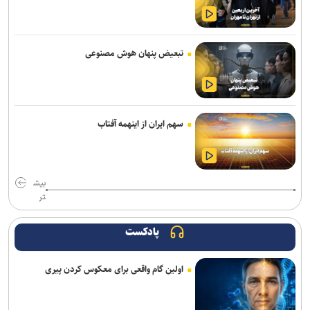
رفع محدودیت یک‌طرفه جاده چالوس و آزادراه تهران–شمال از ساعت ۱۸
امروز
تبعیض پنهان هوش مصنوعی
حریق ۳ سوله در شهرک صنعتی شمس‌آباد با ۲۶ مصدوم
وزیر بهداشت: سلامت مردم مناطق صنعتی به‌صورت مستمر رصد می‌شود
ضوابط جدید گزینش دانشجومعلمان ابلاغ شد
سهم ایران از اینهمه آفتاب
دستگیری باند کپی کارت‌های بانکی؛ ۵۴ شهروند قربانی شدند
اعزام ۳۰۰ نیروی جهادی شهرداری تهران برای خدمت‌رسانی در اربعین
بیش
تر
مسیر شمال به جنوب چالوس و آزادراه تهران ـ شمال مسدود شد
پادکست
خستگی و خواب‌آلودگی؛ عامل اصلی تمام تصادفات زائران اربعین
اولین گام واقعی برای معکوس کردن پیری
زلزله کهنوج استان کرمان را لرزاند
ارائه بیش از ۱.۷ میلیون خدمت به زائران اربعین/ اجرای پزشکی خانواده تا