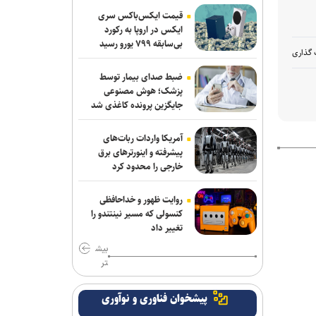
قیمت ایکس‌باکس سری
ایکس در اروپا به رکورد
بی‌سابقه ۷۹۹ یورو رسید
 گذاری
ضبط صدای بیمار توسط
پزشک؛ هوش مصنوعی
جایگزین پرونده کاغذی شد
آمریکا واردات ربات‌های
پیشرفته و اینورترهای برق
خارجی را محدود کرد
روایت ظهور و خداحافظی
کنسولی که مسیر نینتندو را
تغییر داد
بیش
تر
پیشخوان فناوری و نوآوری