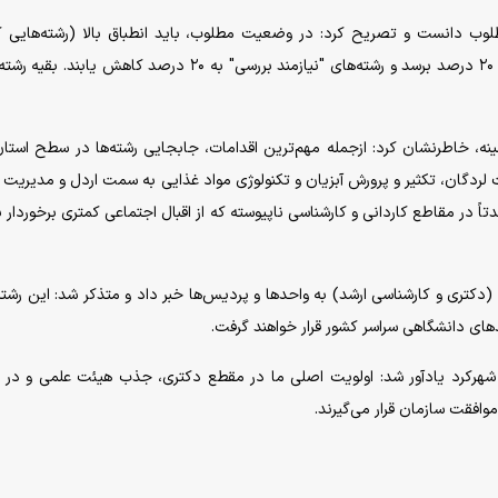
ب دانست و تصریح کرد: در وضعیت مطلوب، باید انطباق بالا (رشته‌هایی ک
جذابیت اجتماعی و هم مطلوبیت آمایشی دارند) به حدود ۲۰ درصد برسد و رشته‌های "نیازمند بررسی" به ۲۰ درصد کاهش یا
نه، خاطرنشان کرد: ازجمله مهم‌ترین اقدامات، جابجایی رشته‌ها در سطح استان
 لردگان، تکثیر و پرورش آبزیان و تکنولوژی مواد غذایی به سمت اردل و مدیریت 
منتقل شدند. همچنین، حدود ۴۰ رشته عمدتاً در مقاطع کاردانی و کارشناسی ناپیوسته که از اقبال اجتماعی کمتری برخوردا
ری و کارشناسی ارشد) به واحد‌ها و پردیس‌ها خبر داد و متذکر شد: این رشته‌
های دانشگاهی سراسر کشور قرار خواهند گرفت.
حد شهرکرد یادآور شد: اولویت اصلی ما در مقطع دکتری، جذب هیئت علمی و در
وافقت سازمان قرار می‌گیرند.