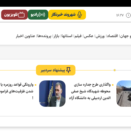
شهروند خبرنگار
رادیو
تلویزیون
۱۶:۲۷
 جهان
اقتصاد
ورزش
عکس
فیلم
استانها
بازار
پرونده‌ها
عناوین اخبار
پیشنهاد سردبیر
واگذاری طرح جداره سازی
وارونگی قواعد روزمره یا
محوطه شهیدگاه شیخ صفی
شدن ظرفیت‌های فرامو
الدین اردبیلی به دانشگاه آزاد
!
مشکین شهر