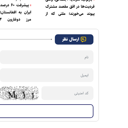
پیشرفت ۶۰
فردیت‌ها در افق مقصد مشترک
ایران به افغانستان
پیوند می‌خورند؛ ملتی که از
بحران، فرصت ساخت
می‌شود/زاهدان-چابهار
شاهراه ریلی تجاری ای
ارسال نظر