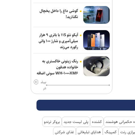
گوشی داغ را داخل یخچال
نگذارید!
آیکو نئو ۱۱S با باتری ۹ هزار
میلی‌آمپری و شارژ ۱۰۰ واتی
رکورد می‌زند
رنگ زیتونی خاکستری به
خانواده هدفون
WH-۱۰۰۰XM۶ سونی اضافه
شد
بیش
تر
 حکمرانی هوشمند
کشنده
پلی لیست جدید
بروکر ترندو
رازی رنت
کمپینگ
هدایای تبلیغاتی
غذای شرکتی