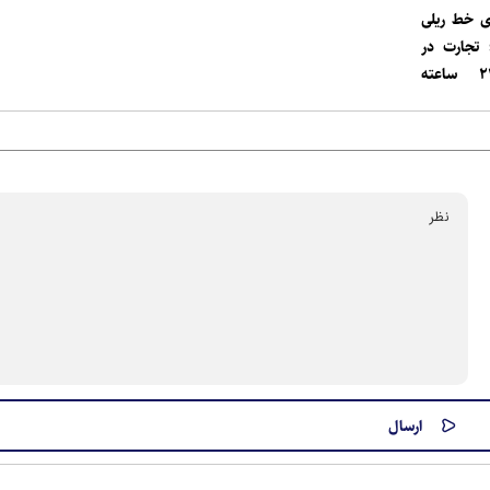
 درصدی خط ریلی
؛ تجارت در
مرز دوغارون ۲۴ ساعته
-زابل؛
ران