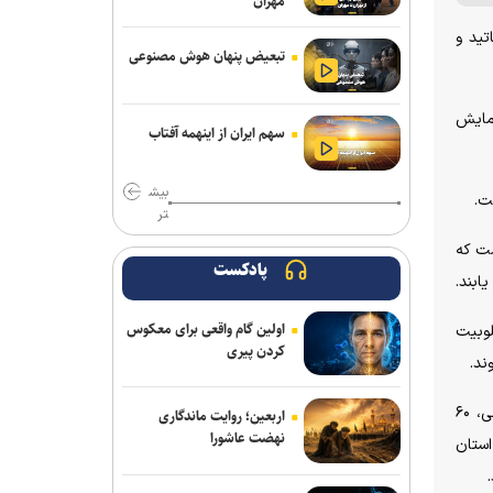
مهران
تعجب می‌کنم از برخی افراد نابخرد در
داخل که هنوز می‌گویند با آمریکا بسازید!
تید و
تبعیض پنهان هوش مصنوعی
دانشجوی دانشگاه آزاد اسلامی فردوس
مدال برنز فدراسیون جهانی IFIA را به‌دست
آمایش
آورد
سهم ایران از اینهمه آفتاب
امام جمعه شیراز: ترویج حجاب نیازمند
بیش
مشارکت همگانی است
ت.
تر
امام جمعه مشهد: افرادی که می‌گویند
ست که
جنگ را تمام کنید ما شکست خورده‌ایم یا
پادکست
ابند.
منافق هستند یا قلب مریضی دارند
اولین گام واقعی برای معکوس
لوبیت
آمریکا در منطقه با بن‌بست راهبردی مواجه
کردن پیری
ند.
شده است/خدمت به مردم و صرفه‌جویی
در مصرف انرژی
مسئول اداره برنامه‌ریزی درسی دانشگاه آزاد اسلامی واحد شهرکرد با ابراز نگرانی از وضعیت موجود تبیین کرد: متأسفانه در وضعیت کنونی، ۶۰
اربعین؛ روایت ماندگاری
امام جمعه اهواز: دشمن دنبال شکستن
نهضت عاشورا
استان
اجماع میان مردم و مسئولان است