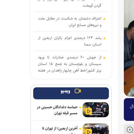
گردن آویخت
اعتراف دشمنان به شکست در مقابل ملت
و نیرو‌های مسلح ایران
رشد ۱۲۴ درصدی اعزام زائران اربعین از
استان سمنا
از جهش ۶۰ درصدی صادرات تا ورود
سیستان و بلوچستان به جمع ۱۵ استان
برتر کشور/خط آهن چابهار-زاهدان در هفته
دولت افتتاح می‌شود
تصادف مرگبار رخ‌به‌رخ سواری پژو پارس با
ویدیو
یک دستگاه سواری ساینا در محور ورزنه ـ
اژیه؛ ۴ نفر کشته و ۳ نفر مجروح شدند
اقبال
حماسه دلدادگان حسینی در
مسیر قبله تهران
مهار آتش‌سوزی مراتع هامپوئیل مراغه با
تلاش نیروهای امدادی
آخرین اربعین؛ از تهران تا