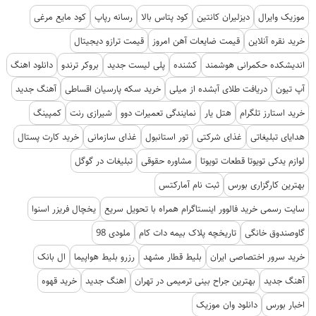
موزیک وایرال
دیزلیران کانتین
کود پتاس بالا
رسانه رپاپ
کود مایع مرغی
خرید نقره آنلاین
قیمت ضایعات آهن امروز
قیمت ترازو دیجیتال
اندیشکده حکمرانی هوشمند
کشنده
پلی لیست جدید
بروکر ترندو
دانلود اهنگ
آپ تیون
دریافت طلای آبشده از میلی
خرید سکه پارسیان اقساطی
آهنگ جدید
خرید استارز تلگرام
هتل یار
نمایندگی تعمیرات دوو
شیرازی رنت
کمپینگ
هدایای تبلیغاتی
غذای شرکتی
تور استانبول
غذای سازمانی
خرید کارت پستال
لوازم یدکی تویوتا قطعات تویوتا
مشاوره حقوقی
تبلیغات در گوگل
بهترین کارگزاری بورس
ثبت نام آمارکتس
سایت رسمی خرید فالوور اینستاگرام همراه با تحویل سریع
یخچال فریزر اسنوا
گاوصندوق خانگی
تاریخچه پلاک بیمه دات کام
ملودی 98
خرید سرور اختصاصی ایران
بلیط قطار مشهد
رزرو بلیط هواپیما
ال بانک
آهنگ جدید
بهترین جراح بینی ترمیمی در تهران
اهنگ جدید
خرید قهوه
اخبار بورس
دانلود وان موزیک