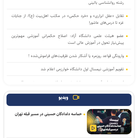
رشته روانشناسی بالینی
تقابل «عقل ابزاری» و «خرد حکمی» در مکتب اهل‌بیت (ع)/ از جنایات
غزه تا درس‌های عاشورا
عضو هیئت علمی دانشگاه آزاد: اصلاح حکمرانی آموزشی مهم‌ترین
پیش‌نیاز تحول در آموزش عالی است
وارونگی قواعد روزمره یا آشکار شدن ظرفیت‌های فراموش‌شده !
تقویم آموزشی نیمسال اول دانشگاه خوارزمی اعلام شد
اربعین تجلی قدرت هویت‌بخش تمدن اسلامی و دست نصرت الهی در
آخرالزمان است
ویدیو
تربیت در کنار تعلیم؛ ضرورت تقویت جهت‌گیری الهی و فرهنگی در آموزش
تخصصی دانشگاه‌ها
حماسه دلدادگان حسینی در مسیر قبله تهران
ابلاغ دستور جدید وزارت علوم درباره پذیرش دانشجوی استاد محور
آغاز ترم جدید دانشگاه شهیدبهشتی از اول مهر/ انتخاب واحد دانشجویان