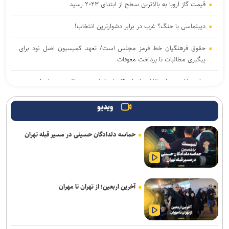
قیمت گاز اروپا به بالاترین سطح از ابتدای ۲۰۲۳ رسید
دیپلماسی یا جنگ؟ غرب در برابر دشوارترین انتخاب!
حقوق فرهنگیان خط قرمز مجلس است/ تعهد کمیسیون اصل نود برای
پیگیری مطالبات تا پرداخت معوقات
وزارت خارجه قطر: تلاش‌ها برای کاهش تنش در منطقه در جریان است
بقائی: مذاکرات ایران و عمان درباره تنگه هرمز ادامه دارد
ویدیو
واکنش حزب‌الله به حملات نخست‌ وزیر لبنان علیه مقاومت
حماسه دلدادگان حسینی در مسیر قبله تهران
دفتر رهبر انقلاب: ادعاها درباره واکنش رهبر انقلاب به نامه رئیس جمهور
کذب است
پخش قسمت اول مصاحبه پزشکیان به فردا شب موکول شد
آخرین اربعین؛ از تهران تا مهران
بلومبرگ: عربستان با میانجیگری عمان گزینه دیپلماسی را در قبال یمن
پیش می‌برد