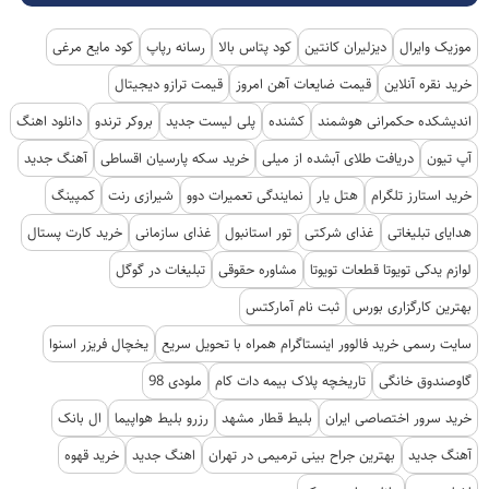
موزیک وایرال
دیزلیران کانتین
کود پتاس بالا
رسانه رپاپ
کود مایع مرغی
خرید نقره آنلاین
قیمت ضایعات آهن امروز
قیمت ترازو دیجیتال
اندیشکده حکمرانی هوشمند
کشنده
پلی لیست جدید
بروکر ترندو
دانلود اهنگ
آپ تیون
دریافت طلای آبشده از میلی
خرید سکه پارسیان اقساطی
آهنگ جدید
خرید استارز تلگرام
هتل یار
نمایندگی تعمیرات دوو
شیرازی رنت
کمپینگ
هدایای تبلیغاتی
غذای شرکتی
تور استانبول
غذای سازمانی
خرید کارت پستال
لوازم یدکی تویوتا قطعات تویوتا
مشاوره حقوقی
تبلیغات در گوگل
بهترین کارگزاری بورس
ثبت نام آمارکتس
سایت رسمی خرید فالوور اینستاگرام همراه با تحویل سریع
یخچال فریزر اسنوا
گاوصندوق خانگی
تاریخچه پلاک بیمه دات کام
ملودی 98
خرید سرور اختصاصی ایران
بلیط قطار مشهد
رزرو بلیط هواپیما
ال بانک
آهنگ جدید
بهترین جراح بینی ترمیمی در تهران
اهنگ جدید
خرید قهوه