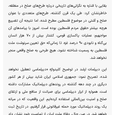
بقایی با اشاره به نگرانی‌های تاریخی درباره طرح‌های صلح در منطقه،
خاطرنشان کرد: طی یک قرن گذشته، طرح‌های متعددی با عنوان
صلح و آشتی در موضوع فلسطین مطرح شده، اما نتیجه آن تضییع
هرچه بیشتر حقوق مردم فلسطین بوده است. امروز با پیامد‌های آن
مواجهیم: عملیات پاکسازی قومی، کشتار بیش از ۷۰ هزار انسان
بی‌گناه و نابودی ۹۰ درصد غزه. تا زمانی‌که حق تعیین سرنوشت ملت
فلسطین به رسمیت شناخته نشود، هیچ طرحی به صلح واقعی منجر
نخواهد شد.
این دیپلمات ارشد در توضیح کلیدواژه «دیپلماسی تعطیل نخواهد
شد»، تصریح نمود: جمهوری اسلامی ایران شاید بیش از هر کشور
دیگری در چند دهه گذشته در روند‌های دیپلماتیک مشارکت داشته
است. همواره از ابزار دیپلماسی برای صیانت از منافع ملی و ارتقای
صلح و امنیت بین‌المللی استفاده کرده‌ایم. این واقعیت که در میانه
یک روند دیپلماتیک مورد حمله غیرقانونی قرار گرفتیم، در تاریخ ثبت
خواهد شد. در عین حال، دفاع ملت ایران از تمامیت خود نشان داد