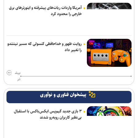
آمریکا واردات ربات‌های پیشرفته و اینورترهای برق
مذاکرات ایران-عمان درباره تنگه هرمز ادامه دارد/ بیانیه مشترک در مرحله
خارجی را محدود کرد
تدوین نهایی
روایت ظهور و خداحافظی کنسولی که مسیر نینتندو
را تغییر داد
بیش
تر
پیشخوان فناوری و نوآوری
۳ بازی جدید گیم‌پس ایکس‌باکس با استقبال
بی‌نظیر کاربران روبه‌رو شدند