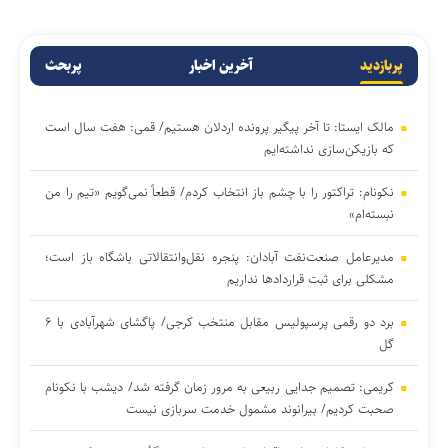
پربازدید
آخرین اخبار
پربحث
مالک ایستا: تا آخر پیگیر پرونده اردلان هستیم/ قمی: هفت سال است
که بازیکن‌سازی نداشته‌ایم
نکونام: تراکتور را با چشم باز انتخاب کردم/ قطعاً نمی‌گویم «تیم را من
نبسته‌ام»
مدیرعامل صنعت‌نفت آبادان: پنجره نقل‌وانتقالاتی باشگاه باز است؛
مشکلی برای ثبت قراردادها نداریم
برد دو رقمی پرسپولیس مقابل منتخب کرجی/ پاگشای شهرآبادی با ۶
گل
کریمی: تصمیم جدایی ربیعی به مرور زمان گرفته شد/ دیشب با نکونام
صحبت کردیم/ بیرانوند مشمول خدمت سربازی نیست