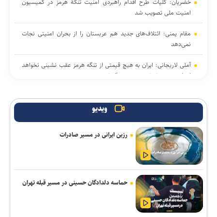
خضریان: کلیات طرح اقدام راهبردی امنیت تنگهٔ هرمز در کمیسیون
امنیت ملی تصویب شد
مقام یمنی: ائتلاف‌های جدید هم عربستان را از بحران امنیتی نجات
نمی‌دهد
آملی لاریجانی: ایران به هیچ قیمتی از تنگه هرمز عقب نشینی نخواهد
کرد/ جمهوری اسلامی پیروز جنگ است
گاردین: «توافق مکه» در بوته آزمایش یمن/ تردیدها درباره کارآمدی
توافق دفاعی مشترک ریاض، آنکارا و اسلام‌آباد
ویدیو
الحاج حسن: مذاکرات مستقیم با اسرائیل جز امتیازدهی بیشتر برای
رزین ایرانی در مسیر صادرات
لبنان نتیجه‌ای ندارد
سردار ابن‌الرضا: رسانه بخشی از سامانه بازدارندگی جمهوری اسلامی
ایران است/ صنعت دفاعی و رسانه در حال ساختن قدرت ملی هستند
حماسه دلدادگان حسینی در مسیر قبله تهران
سردار قریشی: تصاویر حضور رهبر معظم انقلاب در جلسات با
فرماندهان منتشر خواهد شد