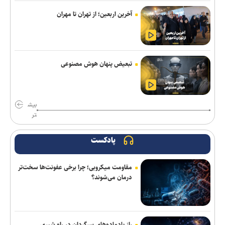
مسکو اعزام متخصصان به نیروگاه هسته‌ای بوشهر را آغاز کرد
آخرین اربعین؛ از تهران تا مهران
هیچ دستگاه اجرایی حق ندارد رأساً سکویی در فضای مجازی را مسدود
کند
آتلانتیک: اولویت‌های ترامپ می‌تواند به زیان جمهوری‌خواهان در
تبعیض پنهان هوش مصنوعی
انتخابات تمام شود
احتمال انتقال موشک‌های اتکامز ترکیه به اوکراین توسط آمریکا
بیش
فروپاشی چتر پدافندی ریاض در جنگ ۳۸ روزه/ قرارداد ۵۸ میلیارد
تر
دلاری پنتاگون با لاکهید مارتین برای جبران فاجعه تسلیحاتی
پادکست
شلیک موج جدیدی از موشک‌های یمن به سمت «المخا»
مقاومت میکروبی؛ چرا برخی عفونت‌ها سخت‌تر
سردار جلالی: خبرنگاران مقاومت ملت مبعوث را جاودانه کردند
درمان می‌شوند؟
جلسه کمیسیون اقتصاد هیئت دولت برگزار شد
زخمی شدن بیش از ۲۰ فلسطینی و بازداشت ۷ نفر در کرانه باختری
راز پادماده‌های سرگردان در راه شیری