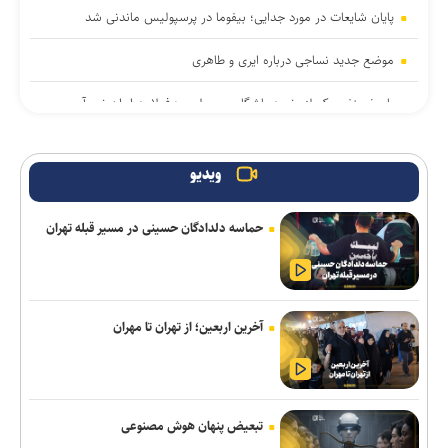
پایان شایعات در مورد جدایی؛ بیفوما در پرسپولیس ماندنی شد
موضع جدید نساجی درباره ایری و طاهری
پاسخ منفی یک لزیونر به باشگاه پرسپولیس؛ فعلا به ایران نمی‌آیم
استعلام استقلال از فیفا در مورد جذب بازیکن آزاد و پنجره تیم بانوان
ویدیو
واگذاری امتیاز شناورسازی قشم به سازمان منطقه آزاد/ بازگشت اصولی
به مدیریت فوتبال
حماسه دلدادگان حسینی در مسیر قبله تهران
پیاتزا به تهران رسید/ ۱۴ بازیکن دیگر اضافه شدند
خرید جدید خیبر سر از ذوب‌آهن درآورد
آخرین اربعین؛ از تهران تا مهران
حاج‌علی‌اکبری: تحرکات سازمان‌یافته‌ای برای ترویج برهنگی انجام
می‌شود
ضرورت نفوذ فناوری دانشگاهی در زنجیره ارزش و عبور از کشاورزی
تبعیض پنهان هوش مصنوعی
سنتی/ ۸۵ درصد اراضی کشاورزی ایران خُرد اداره می‌شود