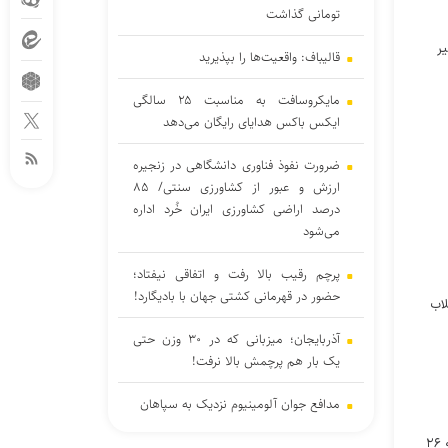
تومانی گذاشت
ر
قالیباف: واقعیت‌ها را بپذیرید
مایکروسافت به مناسبت ۲۵ سالگی
ایکس باکس هدایای رایگان می‌دهد
ضرورت نفوذ فناوری دانشگاهی در زنجیره
ارزش و عبور از کشاورزی سنتی/ ۸۵
درصد اراضی کشاورزی ایران خُرد اداره
می‌شود
پرچم رقیب بالا رفت و اتفاقی نیفتاد؛
حضور در قهرمانی کشتی جهان با بادیگارد!
شران انقلاب
آذربایجان؛ میزبانی که در ۳۰ وزن حتی
یک بار هم پرچمش بالا نرفت!
مدافع جوان آلومینیوم نزدیک به سپاهان
آیین رونمایی کتاب «خورشید در میان» درباره بررسی ملاقات با امام زمان(عج) با حضور حجت‌الاسلام حمیدرضا محمدی‌خراسانی نویسنده‌ اثر‌، جمعه ۲۶
پشت‌پرده بند فسخ قرارداد ۱۰۰ میلیونی