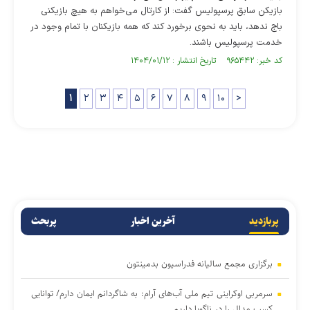
بازیکن سابق پرسپولیس گفت: از کارتال می‌خواهم به هیچ بازیکنی
باج ندهد، باید به نحوی برخورد کند که همه بازیکنان با تمام وجود در
خدمت پرسپولیس باشند.
کد خبر: ۹۶۵۴۴۲ تاریخ انتشار : ۱۴۰۴/۰۱/۱۲
۱
۲
۳
۴
۵
۶
۷
۸
۹
۱۰
>
پربازدید
آخرین اخبار
پربحث
برگزاری مجمع سالیانه فدراسیون بدمینتون
سرمربی اوکراینی تیم ملی آب‌های آرام: به شاگردانم ایمان دارم/ توانایی
کسب مدال را در ناگویا داریم