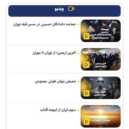
مرزبان با تیم تمرین می‌کنند
ویدیو
هدررفت سرمایه‌های ملی در ساختمان‌های ۳۰ ساله/ ورود به حرفه
ساخت‌وساز باید مشروط به صلاحیت علمی باشد
حماسه دلدادگان حسینی در مسیر قبله تهران
استارت دوباره همه ملی‌پوشان جهانی و بازی‌های آسیایی در کمپ
تیم‌های ملی؛ تذکر وزنی به نایب‌قهرمان جهان
ناکامی نماینده ایران در مسابقات ورزش های خیابانی
آخرین اربعین؛ از تهران تا مهران
اژدهاکش به پرسپولیس پیوست
بیاتلو: با آریو قرارداد دارم/ حضورم در مس رفسنجان صحت ندارد
تبعیض پنهان هوش مصنوعی
سقوط آراء مرتبط با حزب نتانیاهو در آستانه انتخابات کنست
مخالفت زارع با انتقال بازیکنان ملوان به پرسپولیس
سهم ایران از اینهمه آفتاب
مقام یمنی: عربستان از قدرت نظامی صنعا وحشت دارد
دنیامالی: مشتاق دیدار دوستانه ایران و آذربایجان هستیم+فیلم