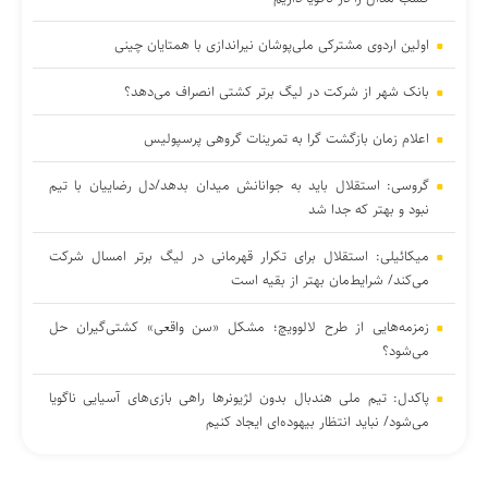
اولین اردوی مشترکی ملی‌پوشان نیراندازی با همتایان چینی
بانک شهر از شرکت در لیگ برتر کشتی انصراف می‌دهد؟
اعلام زمان بازگشت گرا به تمرینات گروهی پرسپولیس
گروسی: استقلال باید به جوانانش میدان بدهد/دل رضاییان با تیم
نبود و بهتر که جدا شد
میکائیلی: استقلال برای تکرار قهرمانی در لیگ برتر امسال شرکت
می‌کند/ شرایط‌مان بهتر از بقیه است
زمزمه‌هایی از طرح لالوویچ؛ مشکل «سن واقعی» کشتی‌گیران حل
می‌شود؟
پاکدل: تیم ملی هندبال بدون لژیونرها راهی بازی‌های آسیایی ناگویا
می‌شود/ نباید انتظار بیهوده‌ای ایجاد کنیم
اصغرزاده: پوررشید مشکل اسپانسرینگ ملوان را حل کرد/ سعداوی و