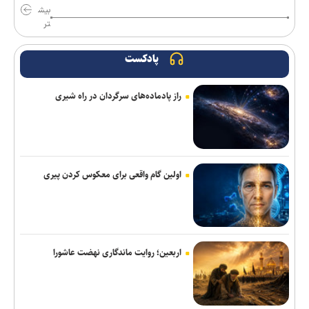
بیش
احسان پهلوان به فجر شهیدسپاسی پیوست
تر
صادقی سرمربی ساپیا شد
پادکست
پزشکیان: امروز مهمترین دغدغه و نگرانی بنده معیشت مردم است/
انسجام اجتماعی مهمترین عامل ناکام ماندن دشمنان
راز پادماده‌های سرگردان در راه شیری
سناتور آمریکایی: جنگ غیرقانونی ترامپ علیه ایران باید فوراً متوقف
شود
مخبر: قلمِ خبرنگارِ ایرانی از سلاح دشمن کاراتر است
اولین گام واقعی برای معکوس کردن پیری
ادعای حکومت جولانی درباره خنثی‌سازی عملیات داعش در دمشق
روسیه: رقابت برای دبیرکلی سازمان ملل همچنان باز است
اربعین؛ روایت ماندگاری نهضت عاشورا
قالیباف: قلم، امتداد شمشیر عدالت و رسانه، سنگر پاسداری از حقیقت
است
یورش صهیونیست‌ها به چند منطقه در کرانه باختری