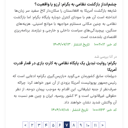
چشم‌اندازِ بازگشت نظامی به بگرام: آرزو یا واقعیت؟
شایعه بازگشت آمریکا به افغانستان را سکان‌دار کاخ سفید سر زبان‌ها
انداخته است آن هم با سودای کنترل دوباره پایگاه بگرام؛ اما بازگشت
نظامی به چنین مکانی مستلزم مواجهه با موانع امنیتی، هزینه‌های
سنگین، پیچیدگی‌های سیاست داخلی و خارجی و نیازمند برنامه‌ریزی
اقتصادی بلندمدت است.
کد خبر: ۱۰۰۲۰۱۲ تاریخ انتشار : ۱۴۰۴/۰۷/۱۳
در آنا بررسی شد
بگرام؛ روایت تبدیل یک پایگاه نظامی به کارتِ بازی در قمار قدرت
آمریکا
دیپلمات سابق کشورمان می‌گوید «بازپس‌گیری بگرام» ادعایی است که
رئیس‌جمهور پوپولیست آمریکا بزودی از آن عبور خواهد کرد؛ چراکه
صرف‌نظر از جنبه تبلیغاتی، این اقدام به‌ موجب پیمان دوحه، از نظر
حقوقی غیرقانونی است و ۳ کشور روسیه، ایران و چین هم نسبت به
آن واکنش شدید نشان خواهند داد.
کد خبر: ۱۰۰۰۷۶۳ تاریخ انتشار : ۱۴۰۴/۰۷/۰۸
<
۲
۳
۴
۵
۶
۷
۸
۹
۱۰
۱۱
>