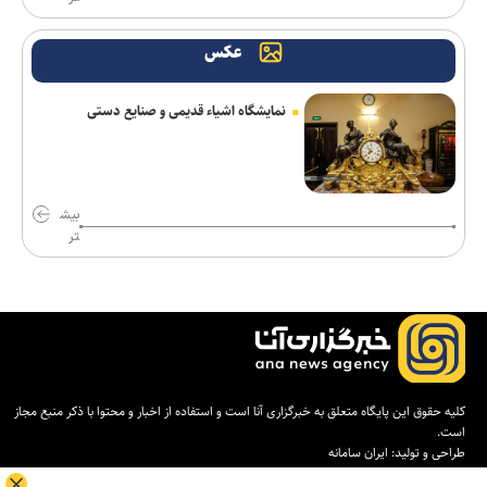
اکسیوس: ترامپ در «شن‌زار سیاسی» خود گرفتار شده است
عکس
مدیر فرودگاه صنعاء: محاصره عربستان ۲۴ میلیون مسافر را محروم
کرد
نمایشگاه اشیاء قدیمی و صنایع دستی
۱۱ سناتور دموکرات خواستار خروج آمریکا از جنگ با ایران شدند
پیام وزیر کشور به مناسبت روز خبرنگار
بیش
تر
حشد شعبی تحرکات تروریست‌ها در مرز عراق و سوریه را رصد می‌کند
واکاوی چالش‌های زنجیره ارزش در صنعت نساجی و ارائه راهکارهای
دانشگاهی/۱۰۰ هکتار زمین و ۱۰ شهرستان؛ طرح جامع خورشیدی
دانشگاه آزاد یزد کلید خورد
کتاب «گاهِ گم‌شدگان» رونمایی شد/روایت‌های از تجربه‌های شخصی و
کلیه حقوق این پایگاه متعلق به خبرگزاری آنا است و استفاده از اخبار و محتوا با ذکر منبع مجاز
متفاوت مواجهه با امام رضا (ع)
است.
طراحی و تولید:
ایران سامانه
ارسال حدود ۲ هزار اثر به جشنواره بین‌المللی فیلم فضای باز ایران