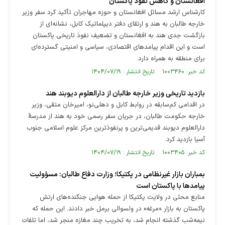
افغانستان و کاهش نفوذ پاکستان
کارشناس ارشد مسائل افغانستان و حوزه مهاجران تأکید کرد سفر وزیر
خارجه طالبان به هند و ارتقای دفتر دیپلماتیک کابل، نشانه‌ای از
بازگشت جدی هند به افغانستان و تضعیف نفوذ تاریخی پاکستان
است و این اقدام پیامد‌های اقتصادی، سیاسی و امنیتی گسترده‌ای
برای منطقه به همراه دارد.
کد خبر: ۱۰۰۳۴۶۰ تاریخ انتشار : ۱۴۰۴/۰۷/۱۹
بازدید تاریخی وزیر خارجه طالبان از دارالعلوم دیوبند هند
در اقدامی کم‌سابقه در روابط کابل و دهلی‌نو، امیرخان متقی، وزیر
خارجه حکومت طالبان، در جریان سفر رسمی خود به هند از مدرسهٔ
دارالعلوم دیوبند قدیمی‌ترین و پرنفوذترین مرکز علوم اسلامی جنوب
آسیا بازدید کرد.
کد خبر: ۱۰۰۳۴۰۵ تاریخ انتشار : ۱۴۰۴/۰۷/۱۹
بمباران بازار غیرنظامی در پکتیکا؛ وزارت دفاع طالبان: مسؤولیت
پیامد‌ها با پاکستان است
منابع محلی در ولایت پکتیکا از حمله هوایی جنگنده‌های ارتش
پاکستان به بازار «مرغه» در ولسوالی برمل خبر دادند. این حمله که
نیمه‌شب گذشته انجام شد، به تخریب چند مغازه منجر شد، اما تلفات