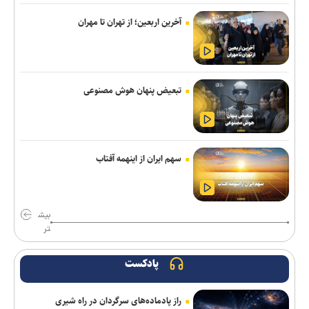
تداوم تجمعات مردمی در میادین اصلی شهر تا اعلام نظر رهبری
آخرین اربعین؛ از تهران تا مهران
اولیانوف: خروج از مناقشه آمریکا-ایران، تنها از مسیر دیپلماسی ممکن
است
فیدان: احتمالاً مصر به توافق مکه می‌پیوندد
تبعیض پنهان هوش مصنوعی
سردار فلاح‌زاده: اقتدار دفاعی ایران نتیجه مدیریت ولایت فقیه است/
ایران اسلامی به مبدأ هجوم پاسخ می‌دهد و حُسن همجواری را رعایت
می‌کند
سهم ایران از اینهمه آفتاب
سخنگوی ارتش: نظم ایرانی حاکم بر تنگه هرمز غیرقابل بازگشت است
سخنگوی سپاه: تنگه هرمز به ابزار استراتژیک قدرت تبدیل شده است
بیش
سفر رئیس دستگاه اطلاعاتی عربستان به عراق
تر
عارف: هوش مصنوعی زیرساخت حکمرانی متوازن و جهش اقتصادی
پادکست
کشور است
پزشکیان درخشش تیم ملی المپیاد هوش مصنوعی ایران در رقابت‌های
راز پادماده‌های سرگردان در راه شیری