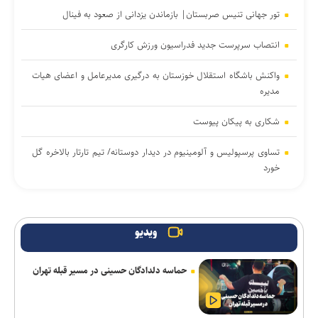
تور جهانی تنیس صربستان| بازماندن یزدانی از صعود به فینال
انتصاب سرپرست جدید فدراسیون ورزش کارگری
واکنش باشگاه استقلال خوزستان به درگیری مدیرعامل و اعضای هیات
مدیره
شکاری به پیکان پیوست
تساوی پرسپولیس و آلومینیوم در دیدار دوستانه/ تیم تارتار بالاخره گل
خورد
اژدهاکش رسما پرسپولیسی شد
بازگشت خلیفه و گودرزی به تمرینات آلومینیوم
ویدیو
ادامه خریدهای خطیبی از تیم سابق/ نصیری به فجرسپاسی پیوست
حماسه دلدادگان حسینی در مسیر قبله تهران
آغاز اردوی تیم ملی بوکس برای ناگویا با حضور ۱۰ ملی‌پوش