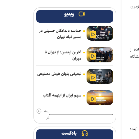
آزمون
دیدار تدارکاتی
ویدیو
اضافه شدن بازیکنان امید پرسپولیس به
تمرینات تیم بزرگسالان
حماسه دلدادگان حسینی در
مسیر قبله تهران
دانایی دوباره خیبری شد
ده از
آخرین اربعین؛ از تهران تا
فلاح به صنعت نفت پیوست
نشگاه
مهران
علیرضا ملکی خیبری شد
تبعیض پنهان هوش مصنوعی
تناقض در بودجه باشگاه سپاهان؛ رشد ۲۵
درصدی یا کاهش چشم‌گیر بودجه فوتبال؟
سهم ایران از اینهمه آفتاب
باختر: انتقال قرضی بازیکن بدون ثبت
قرارداد تخلف است/ استقلال با مجازاتی
بیش
مواجه نخواهد شد
تر
ماجرای پیشنهاد سهراب بختیاری زاده به
برق در چهار سال آینده
پادکست
سردار آزمون چیست؟/ وعده پوچی که به