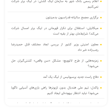
اعلام رسمی بانک شهر به سازمان لیگ کشتی: در لیگ برتر شرکت
نمی‌کنیم
برگزاری مجمع سالیانه فدراسیون بدمینتون
میکائیلی: استقلال برای تکرار قهرمانی در لیگ برتر امسال شرکت
می‌کند/ شرایط‌مان بهتر از بقیه است
معاون امنیتی وزیر کشور از بررسی ابعاد مختلف قتل حمیدرضا
رجب‌زاده خبر داد
زمزمه‌هایی از طرح لالوویچ؛ مشکل «سن واقعی» کشتی‌گیران حل
می‌شود؟
دفاع راست جدید پرسپولیس از لیگ یک آمد
پاکدل: تیم ملی هندبال بدون لژیونرها راهی بازی‌های آسیایی ناگویا
می‌شود/ نباید انتظار بیهوده‌ای ایجاد کنیم
اصغرزاده: پوررشید مشکل اسپانسرینگ ملوان را حل کرد/ سعداوی و
مرزبان با تیم تمرین می‌کنند