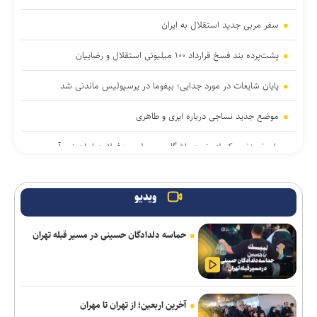
سفر مربی جدید استقلال به ایران
پشت‌پرده بند فسخ قرارداد ۱۰۰ میلیونی استقلال و رضاییان
پایان شایعات در مورد جدایی؛ بیفوما در پرسپولیس ماندنی شد
موضع جدید نساجی درباره ایری و طاهری
پاسخ منفی یک لزیونر به باشگاه پرسپولیس؛ فعلا به ایران نمی‌آیم
استعلام استقلال از فیفا در مورد جذب بازیکن آزاد و پنجره تیم بانوان
ویدیو
واگذاری امتیاز شناورسازی قشم به سازمان منطقه آزاد/ بازگشت اصولی
به مدیریت فوتبال
حماسه دلدادگان حسینی در مسیر قبله تهران
پیاتزا به تهران رسید/ ۱۴ بازیکن دیگر اضافه شدند
خرید جدید خیبر سر از ذوب‌آهن درآورد
آخرین اربعین؛ از تهران تا مهران
حاج‌علی‌اکبری: تحرکات سازمان‌یافته‌ای برای ترویج برهنگی انجام