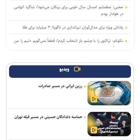
محبی: مطمئنم امسال سال خوبی برای پیکان می‌شود/ شاگرد الهامی
در هوادار بودم
پاداش ویژه برای مدال‌آوران تیراندازی در ناگویا/ ۳ میلیارد برای طلا
نکونام: تراکتور را با چشم باز انتخاب کردم/ قطعاً نمی‌گویم «تیم را من
نبسته‌ام»
تقوی: دفاع از حقوق والیبال ایران در آسیا منطقی است
ویدیو
حریفان تیم ملی بسکتبال در بازی‌های آسیایی ناگویا مشخص شدند
رزین ایرانی در مسیر صادرات
مدیرعامل صنعت‌نفت آبادان: پنجره نقل‌وانتقالاتی باشگاه باز است؛
مشکلی برای ثبت قراردادها نداریم
برد دو رقمی پرسپولیس مقابل منتخب کرجی/ پاگشای شهرآبادی با ۶
گل
حماسه دلدادگان حسینی در مسیر قبله تهران
کریمی: تصمیم جدایی ربیعی به مرور زمان گرفته شد/ دیشب با نکونام
صحبت کردیم/ بیرانوند مشمول خدمت سربازی نیست