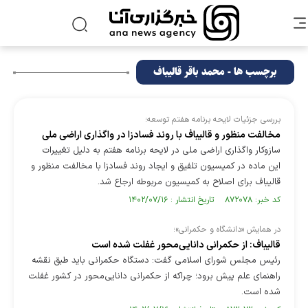
برچسب ها - محمد باقر قالیباف
بررسی جزئیات لایحه برنامه هفتم توسعه؛
مخالفت منظور و قالیباف با روند فسادزا در واگذاری اراضی ملی
سازوکار واگذاری اراضی ملی در لایحه برنامه هفتم به دلیل تغییرات
این ماده در کمیسیون تلفیق و ایجاد روند فسادزا با مخالفت منظور و
قالیباف برای اصلاح به کمیسیون مربوطه ارجاع شد.
کد خبر: ۸۷۲۰۷۸ تاریخ انتشار : ۱۴۰۲/۰۷/۱۶
در همایش «دانشگاه و حکمرانی»؛
قالیباف: از حکمرانی دانایی‌محور غفلت شده است
رئیس مجلس شورای اسلامی گفت: دستگاه حکمرانی باید طبق نقشه
راهنمای علم پیش برود؛ چراکه از حکمرانی دانایی‌محور در کشور غفلت
شده است.