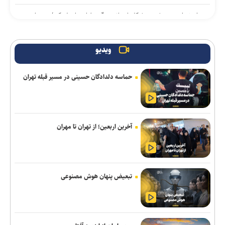
اصغرزاده: پوررشید مشکل اسپانسرینگ ملوان را حل کرد/ سعداوی و
مرزبان با تیم تمرین می‌کنند
تور جهانی تنیس صربستان| بازماندن یزدانی از صعود به فینال
ویدیو
واکنش باشگاه استقلال خوزستان به درگیری مدیرعامل و اعضای هیات
حماسه دلدادگان حسینی در مسیر قبله تهران
مدیره
انتصاب سرپرست جدید فدراسیون ورزش کارگری
شکاری به پیکان پیوست
آخرین اربعین؛ از تهران تا مهران
تساوی پرسپولیس و آلومینیوم در دیدار دوستانه/ تیم تارتار بالاخره گل
خورد
تبعیض پنهان هوش مصنوعی
اژدهاکش رسما پرسپولیسی شد
بازگشت خلیفه و گودرزی به تمرینات آلومینیوم
پزشکیان: امروز مهمترین دغدغه و نگرانی بنده معیشت مردم است/