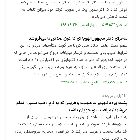
دستور عمل طب سنتی تهیه شود و حتی به همین مطلب هم کسی
گوش نداد که اگر همین یک کار صورت گرفته بود میزان تلفات به
شدت کاهش می‌یافت.
کد خبر: ۵۴۹۰۵۳ تاریخ انتشار : ۱۳۹۹/۰۹/۲۶
ماجرای دکتر مجهول‌الهویه‌ای که عرق ضدکرونا می‌فروشد
عضو کمیته علمی ستاد ملی کرونا می‌گوید: متأسفانه مردم در این
شرایط آسیب‌پذیر هستند و گرفتار تبلیغات دروغ می‌شوند. در حالی که
در مورد کوویدی که دنیا با تمام تکنولوژی در اختیارش ۱۰ ماه است
نتوانسته داروی قطعی بسازد، به هیچ وجه نمی‌توانیم بگوییم یک
عرق ترکیبی از ابتلا پیشگیری می کند و ایمن‌ساز بدن است.
کد خبر: ۵۴۶۶۹۵ تاریخ انتشار : ۱۳۹۹/۰۹/۱۹
آنا گزارش می‌دهد؛‌
پشت پرده تجویز‌ات عجیب و غریبی که به نام «طب سنتی» تمام
می‌شود/ مراقب سودجویان باشید!
به دنبال تأیید استفاده از توان طب سنتی در درمان بسیاری از
بیماری‌ها، افرادی سودجو به نام طب اسلامی و طب سنتی دست به
اقدامات عجیب و غریبی می‌زنند که در فضای مجازی سروصدای زیادی
به پا کرده است.