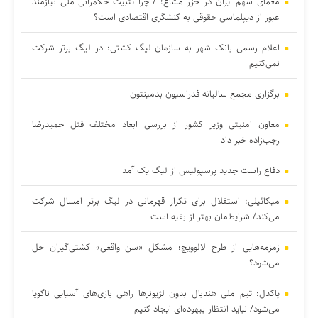
معمای سهم ایران در خزر مشاع! / چرا تثبیت حکمرانی ملی نیازمند
عبور از دیپلماسی حقوقی به کنشگری اقتصادی است؟
اعلام رسمی بانک شهر به سازمان لیگ کشتی: در لیگ برتر شرکت
نمی‌کنیم
برگزاری مجمع سالیانه فدراسیون بدمینتون
معاون امنیتی وزیر کشور از بررسی ابعاد مختلف قتل حمیدرضا
رجب‌زاده خبر داد
دفاع راست جدید پرسپولیس از لیگ یک آمد
میکائیلی: استقلال برای تکرار قهرمانی در لیگ برتر امسال شرکت
می‌کند/ شرایط‌مان بهتر از بقیه است
زمزمه‌هایی از طرح لالوویچ؛ مشکل «سن واقعی» کشتی‌گیران حل
می‌شود؟
پاکدل: تیم ملی هندبال بدون لژیونرها راهی بازی‌های آسیایی ناگویا
می‌شود/ نباید انتظار بیهوده‌ای ایجاد کنیم