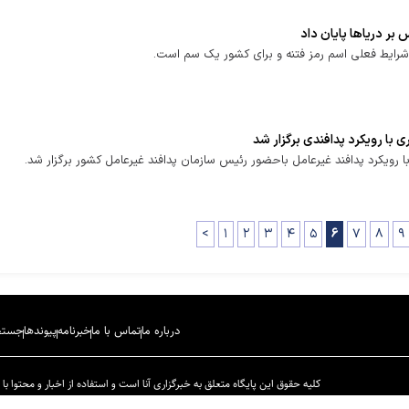
س بر دریاها پایان داد
 شرایط فعلی اسم رمز فتنه و برای کشور یک سم است.
 رویکرد پدافندی برگزار شد
کرد پدافند غیرعامل باحضور رئیس سازمان پدافند غیرعامل کشور برگزار شد.
<
۱
۲
۳
۴
۵
۶
۷
۸
۹
درباره ما
تماس با ما
خبرنامه
پیوندها
جستج
کلیه حقوق این پایگاه متعلق به خبرگزاری آنا است و استفاده از اخبار و محتوا با