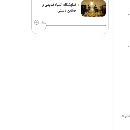
نمایشگاه اشیاء قدیمی و
نظرسنجی رویترز: آمریکایی‌ها نگران
صنایع دستی
م
پیامد‌های جنگ با ایران و افزایش قیمت
سوخت هستند
بیش
تر
پاکستان: خواهان جنگ با افغانستان
نیستیم؛ طالبان باید حمایت از تروریسم را
متوقف کند
"
افزایش مهاجرت نخبگان از اراضی اشغالی؛
زیان میلیاردی برای رژیم صهیونیستی
تصاویر جدید از پهپاد‌های منهدم‌شده
آمریکا توسط سپاه
گفت‌وگوی تلفنی بن‌سلمان و مکرون
درباره امنیت منطقه و آبراه‌های حیاتی
البات
واشنگتن‌پست: ترامپ در محافل خصوصی
از جی‌دی ونس برای انتخابات ۲۰۲۸
حمایت می‌کند