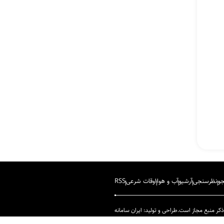
شکایت نیومکزیکو از وزارت دادگستری
آمریکا برای دریافت اسناد پرونده اپستین
آیین رونمایی از «گاهِ گم‌شدگان» برگزار
می‌شود
پیام تسلیت معاون وزیر فرهنگ و ارشاد
اسلامی در پی درگذشت استاد ابوالقاسم
قاسم‌زاده
مراسم آغاز جشنواره نمایش عروسکی
تهران–مبارک به‌صورت زنده پخش می‌شود
ایران، شریک راهبردی اتحادیه اقتصادی
اوراسیا در مسیر توسعه تجارت و همگرایی
منطقه‌ای
و
نظرسنجی
آرشیو
آب و هوا
اوقات شرعی
RSS
از جهش ۶۰ درصدی صادرات تا ورود
سیستان و بلوچستان به جمع ۱۵ استان
 ذکر منبع مجاز است.
طراحی و تولید:
ایران سامانه
برتر کشور/خط آهن چابهار-زاهدان در