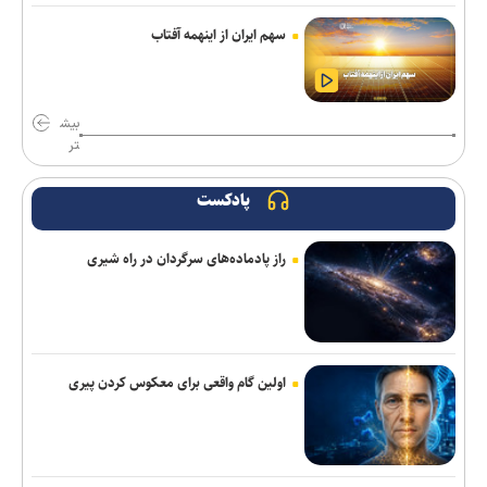
مقام یمنی: عربستان از قدرت نظامی صنعا وحشت دارد
سهم ایران از اینهمه آفتاب
استارت دوباره همه ملی‌پوشان جهانی و بازی‌های آسیایی در کمپ
تیم‌های ملی؛ تذکر وزنی به نایب‌قهرمان جهان
بیش
ناکامی نماینده ایران در مسابقات ورزش های خیابانی
تر
سناتور آمریکایی: جنگ غیرقانونی ترامپ علیه ایران باید فوراً متوقف
پادکست
شود
سقوط آراء مرتبط با حزب نتانیاهو در آستانه انتخابات کنست
راز پادماده‌های سرگردان در راه شیری
مخبر: قلمِ خبرنگارِ ایرانی از سلاح دشمن کاراتر است
ادعای حکومت جولانی درباره خنثی‌سازی عملیات داعش در دمشق
اولین گام واقعی برای معکوس کردن پیری
یورش صهیونیست‌ها به چند منطقه در کرانه باختری
زمان آن فرا رسیده که به خود متکی باشیم و برادری واقعی را در پیش
گیریم