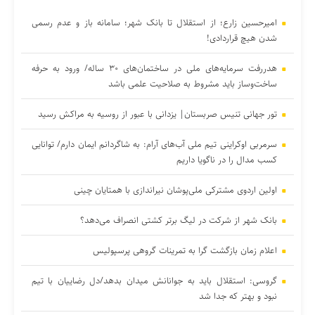
امیرحسین زارع؛ از استقلال تا بانک شهر؛ سامانه‌ باز و عدم رسمی
شدن هیچ قراردادی!
هدررفت سرمایه‌های ملی در ساختمان‌های ۳۰ ساله/ ورود به حرفه
ساخت‌وساز باید مشروط به صلاحیت علمی باشد
تور جهانی تنیس صربستان| یزدانی با عبور از روسیه به مراکش رسید
سرمربی اوکراینی تیم ملی آب‌های آرام: به شاگردانم ایمان دارم/ توانایی
کسب مدال را در ناگویا داریم
اولین اردوی مشترکی ملی‌پوشان نیراندازی با همتایان چینی
بانک شهر از شرکت در لیگ برتر کشتی انصراف می‌دهد؟
اعلام زمان بازگشت گرا به تمرینات گروهی پرسپولیس
گروسی: استقلال باید به جوانانش میدان بدهد/دل رضاییان با تیم
نبود و بهتر که جدا شد