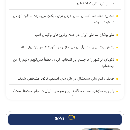
که بازیکن‌سازی نداشته‌ایم
محبی: مطمئنم امسال سال خوبی برای پیکان می‌شود/ شاگرد الهامی
در هوادار بودم
ملی‌پوشان ساحلی ایران در جمع برترین‌های والیبال آسیا
پاداش ویژه برای مدال‌آوران تیراندازی در ناگویا/ ۳ میلیارد برای طلا
نکونام: تراکتور را با چشم باز انتخاب کردم/ قطعاً نمی‌گویم «تیم را من
نبسته‌ام»
حریفان تیم ملی بسکتبال در بازی‌های آسیایی ناگویا مشخص شدند
با وجود ساز‌های مخالف، قلعه نویی سرمربی ایران در جام ملت‌ها است/
جدایی الهویی و چند مربی دیگر از تیم ملی
مدیرعامل صنعت‌نفت آبادان: پنجره نقل‌وانتقالاتی باشگاه باز است؛
مشکلی برای ثبت قراردادها نداریم
ویدیو
برد دو رقمی پرسپولیس مقابل منتخب کرجی/ پاگشای شهرآبادی با ۶