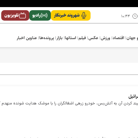
شهروند خبرنگار
رادیو
تلویزیون
۱۰:۴۴
 جهان
اقتصاد
ورزش
عکس
فیلم
استانها
بازار
پرونده‌ها
عناوین اخبار
ائیل
یبند کردن آن به آتش‌بس، خودرو زرهی اشغالگران را با موشک هدایت شونده منهدم ک