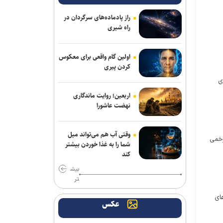
ناکامی نماینده ایران در مسابقات ورزش
های خیابانی
راز پادماده‌های سرگردان در
راه شیری
تور جهانی تنیس صربستان| بازماندن
یزدانی از صعود به فینال
اولین گام واقعی برای معکوس
کردن پیری
انتصاب سرپرست جدید فدراسیون ورزش
کارگری
ی
اربعین؛ روایت ماندگاری
اژدهاکش به پرسپولیس پیوست
نهضت عاشورا
تساوی پرسپولیس و آلومینیوم در دیدار
دوستانه/ تیم تارتار بالاخره گل خورد
وقتی آب هم می‌تواند میل
زخمی
شما را به غذا خوردن بیشتر
کند
بازگشت خلیفه و گودرزی به تمرینات
آلومینیوم
بیش
تر
بیاتلو: با آریو قرارداد دارم/ حضورم در مس
ای
رفسنجان صحت ندارد
عکس
شکاری به پیکان پیوست