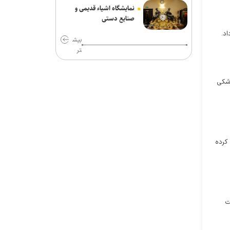
نمایشگاه اشیاء قدیمی و
ادامه خریدهای خطیبی از تیم سابق/
صنایع دستی
نصیری به فجرسپاسی پیوست
د.
بیش
تر
اژدهاکش رسما پرسپولیسی شد
تمدید قرارداد مربی ترک استقلال
وشکی
بازی‌های سرخابی‌ها به شهرقدس رفت/
استقلال خوزستان به تهران بازگشت
آغاز اردوی تیم ملی بوکس برای ناگویا با
حضور ۱۰ ملی‌پوش
کرده
مخالفت زارع با انتقال بازیکنان ملوان به
پرسپولیس
محمدی: مقابل استقلال لیگ را پرقدرت
ت
آغاز می‌کنیم/ امیدوارم با مس شهربابک
کمترین گل خورده لیگ را داشته باشیم