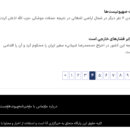
ت صهیونیست‌ها
 کردند.
 برابر فشارهای خارجی است
رجه این کشور در اخراج «محمدرضا شیبانی» سفیر ایران را محکوم کرد و آن را اقدامی
ت.
<
۱
۲
۳
۴
۵
۶
۷
۸
۹
درباره ما
تماس با ما
خبرنامه
پیوندها
جستج
کلیه حقوق این پایگاه متعلق به خبرگزاری آنا است و استفاده از اخبار و محتوا با