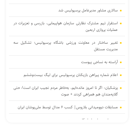
سالاری مشاور مدیرعامل پرسپولیس شد
استقرار تیم مشترک نظارتی سازمان هواپیمایی، بازرسی و تعزیرات در
عملیات پروازی اربعین
تغییر ساختار در معاونت ورزشی باشگاه پرسپولیس؛ تشکیل سه
مدیریت مستقل
آراسته به نساجی پیوست
اعلام شماره پیراهن بازیکنان پرسپولیس برای لیگ بیست‌وششم
پزشکیان: اگر تا امروز مانده‌ایم، به‌خاطر مردم نجیب ایران است/ حتی
گلایه‌مندان هم همراهی کردند + صوت
مسابقات دوومیدانی بلاروس| کسب ۶ مدال توسط ملی‌پوشان ایران
عیسی‌لو به چادرملو اردکان پیوست
تکواندو هانمادانگ ۲۰۲۶| پایان کار نمایندگان ایران با کسب ۲۶ مدال