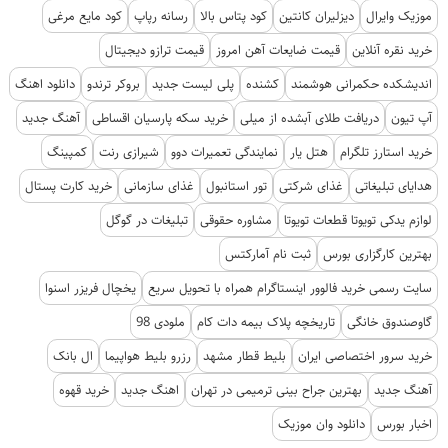
موزیک وایرال
دیزلیران کانتین
کود پتاس بالا
رسانه رپاپ
کود مایع مرغی
خرید نقره آنلاین
قیمت ضایعات آهن امروز
قیمت ترازو دیجیتال
اندیشکده حکمرانی هوشمند
کشنده
پلی لیست جدید
بروکر ترندو
دانلود اهنگ
آپ تیون
دریافت طلای آبشده از میلی
خرید سکه پارسیان اقساطی
آهنگ جدید
خرید استارز تلگرام
هتل یار
نمایندگی تعمیرات دوو
شیرازی رنت
کمپینگ
هدایای تبلیغاتی
غذای شرکتی
تور استانبول
غذای سازمانی
خرید کارت پستال
لوازم یدکی تویوتا قطعات تویوتا
مشاوره حقوقی
تبلیغات در گوگل
بهترین کارگزاری بورس
ثبت نام آمارکتس
سایت رسمی خرید فالوور اینستاگرام همراه با تحویل سریع
یخچال فریزر اسنوا
گاوصندوق خانگی
تاریخچه پلاک بیمه دات کام
ملودی 98
خرید سرور اختصاصی ایران
بلیط قطار مشهد
رزرو بلیط هواپیما
ال بانک
آهنگ جدید
بهترین جراح بینی ترمیمی در تهران
اهنگ جدید
خرید قهوه
اخبار بورس
دانلود وان موزیک