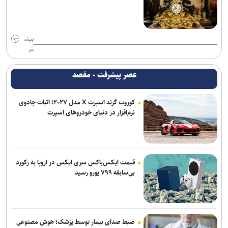
بیش
تر
عصر پیشرفت - مقصد
کوروت گرند اسپرت X مدل ۲۰۲۷؛ اثبات جادوی
نرم‌افزار در دنیای خودروهای اسپرت
قیمت ایکس‌باکس سری ایکس در اروپا به رکورد
بی‌سابقه ۷۹۹ یورو رسید
ضبط صدای بیمار توسط پزشک؛ هوش مصنوعی