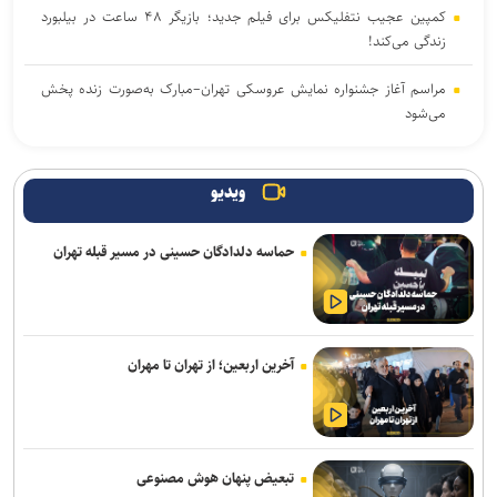
کمپین عجیب نتفلیکس برای فیلم جدید؛ بازیگر ۴۸ ساعت در بیلبورد
زندگی می‌کند!
مراسم آغاز جشنواره نمایش عروسکی تهران–مبارک به‌صورت زنده پخش
می‌شود
آیین رونمایی از «گاهِ گم‌شدگان» برگزار می‌شود
ویدیو
پیام تسلیت معاون وزیر فرهنگ و ارشاد اسلامی در پی درگذشت استاد
ابوالقاسم قاسم‌زاده
حماسه دلدادگان حسینی در مسیر قبله تهران
انتخاب و انطباق هوشمندانه محصول؛ نخستین گام صادرات موفق صنایع
فرهنگی
از مربیگری در اوکلند ریدرز تا گزارشگری و بازی ویدئویی؛ روایت زندگی
آخرین اربعین؛ از تهران تا مهران
اسطورهای که فوتبال آمریکایی را متحول کرد
«کوکوملون: فیلم سینمایی» با تریلری جادویی راهی اکران ۲۰۲۷ شد /
خوانندهٔ برندهٔ گرمی در کنار جی‌جی
تبعیض پنهان هوش مصنوعی
انتشار نمایشنامه رادیویی «یاغی»