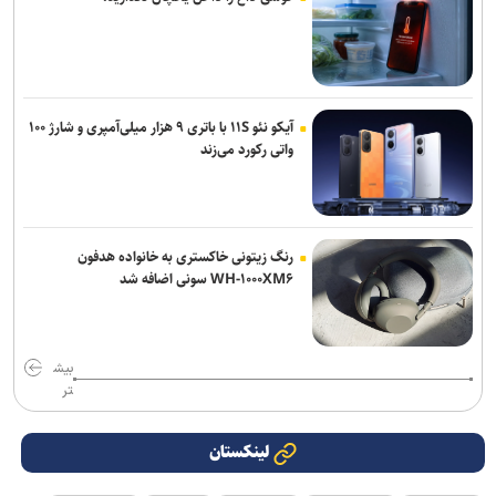
آیکو نئو ۱۱S با باتری ۹ هزار میلی‌آمپری و شارژ ۱۰۰
واتی رکورد می‌زند
رنگ زیتونی خاکستری به خانواده هدفون
WH-۱۰۰۰XM۶ سونی اضافه شد
بیش
تر
لینکستان