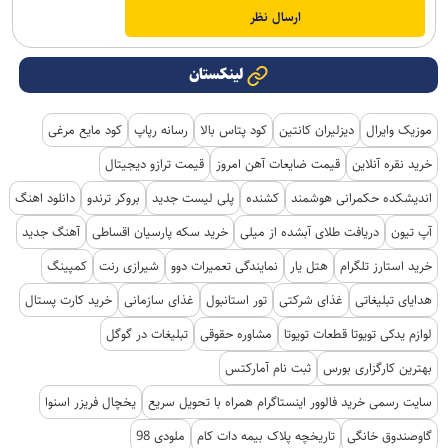
لینکستان
موزیک وایرال
دیزلیران کانتین
کود پتاس بالا
رسانه رپاپ
کود مایع مرغی
خرید نقره آنلاین
قیمت ضایعات آهن امروز
قیمت ترازو دیجیتال
اندیشکده حکمرانی هوشمند
کشنده
پلی لیست جدید
بروکر ترندو
دانلود اهنگ
آپ تیون
دریافت طلای آبشده از میلی
خرید سکه پارسیان اقساطی
آهنگ جدید
خرید استارز تلگرام
هتل یار
نمایندگی تعمیرات دوو
شیرازی رنت
کمپینگ
هدایای تبلیغاتی
غذای شرکتی
تور استانبول
غذای سازمانی
خرید کارت پستال
لوازم یدکی تویوتا قطعات تویوتا
مشاوره حقوقی
تبلیغات در گوگل
بهترین کارگزاری بورس
ثبت نام آمارکتس
سایت رسمی خرید فالوور اینستاگرام همراه با تحویل سریع
یخچال فریزر اسنوا
گاوصندوق خانگی
تاریخچه پلاک بیمه دات کام
ملودی 98