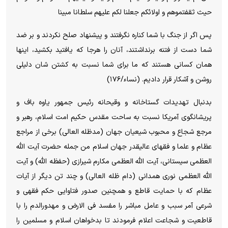
حیث ثقفتموهم و اولائکم جعلنا لکم علیهم سلطانا مبینا
پس اگر از جنگ با شما کناره نگرفتند و پیشنهاد صلح نکردند و بر ضد
شما دست از فتنه برنداشتند، آنان را هرجا که یافتید بکشید، اینها
همان کسانی هستند که ما برای شما نسبت به کشتن شان دلیلی
روشن و آشکار قرار دادیم. (نساء/۱۷۶)
بدنبال تهدیدات گستاخانه و وقیحانه رئیس جمهور یاوه باف و
پریشانگوی آمریکا نسبت به ساحت مقدس حکیم امت اسلام، رهبر و
مرجع شجاع و محبوب شیعیان جهان (مدظله العالی) برخی از مراجع
عظام و علما و فقهای عالیقدر جهان اسلام من جمله حضرت آیت الله
العظمی سیستانی، آیت الله العظمی مکارم شیرازی (حفظه الله) و آیت
الله العظمی نوری همدانی (دام ظله العالی) و چند تن دیگر از آیات
عظام که با حمایت قاطع و همچنین صدور فتاوایی حکم فقهی و
شرعی آمر سبب و عامل مباشر را مفسد فی الارض و مهدورالدم را با
قاطعیت و شجاعت اعلام فرمودند تا بدخواهان اسلام و مسلمین را