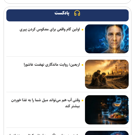
تقویم آموزشی نیمسال اول دانشگاه خوارزمی اعلام شد
پادکست
اربعین تجلی قدرت هویت‌بخش تمدن اسلامی و دست نصرت الهی در
آخرالزمان است
اولین گام واقعی برای معکوس کردن پیری
راهکارهای علمی مقابله با اضطراب در شرایط جنگی از زبان استاد تمام
رشته روانشناسی بالینی
افزایش ۳۸ درصدی درآمد شهریه ای واحد استاد فرشچیان/ حرکت به
سمت درآمد پایدار غیرشهریه‌ای با کلینیک مرمت، کارگاه‌ها و شناسنامه آثار
اربعین؛ روایت ماندگاری نهضت عاشورا
وقتی آب هم می‌تواند میل شما را به غذا خوردن
بیشتر کند