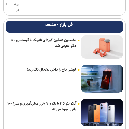
بیش
تر
فن بازار - مقصد
نخستین هدفون گیره‌ای ناتینگ با قیمت زیر ۱۰۰
دلار معرفی شد
گوشی داغ را داخل یخچال نگذارید!
آیکو نئو ۱۱S با باتری ۹ هزار میلی‌آمپری و شارژ ۱۰۰
واتی رکورد می‌زند