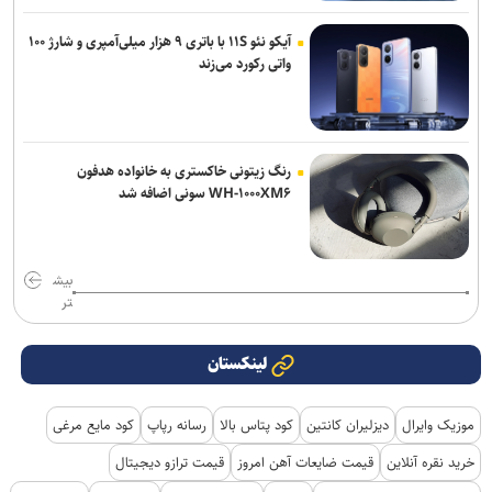
آیکو نئو ۱۱S با باتری ۹ هزار میلی‌آمپری و شارژ ۱۰۰
واتی رکورد می‌زند
رنگ زیتونی خاکستری به خانواده هدفون
WH-۱۰۰۰XM۶ سونی اضافه شد
بیش
تر
لینکستان
موزیک وایرال
دیزلیران کانتین
کود پتاس بالا
رسانه رپاپ
کود مایع مرغی
خرید نقره آنلاین
قیمت ضایعات آهن امروز
قیمت ترازو دیجیتال