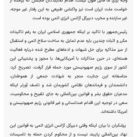
وجه برای ما قابل قبول نیست. اقدام نمایندگان مجلس که برآمده از
خواست ملت ایران است نیز واکنشی طبیعی به این رفتار غیر موجه،
غیر سازنده و مخرب دبیرکل آژانس انرژی اتمی بوده است.
رئیس‌جمهور با تاکید بر اینکه جمهوری اسلامی ایران به رغم تاکیدات
مکرر و اثبات چندین باره عدم تمایل به ساخت سلاح اتمی و استقبال
از میز مذاکره برای حل شبهات و ادعا‌های مطرح شده درباره فعالیت
هسته‌ای، در حین مذاکرات با آمریکایی‌ها، با مجوز و پشتیبانی این
کشور از سوی رژیم صهیونیستی مورد حمله قرار گرفت، تصریح کرد‌:
متاسفانه این جنایت منجر به شهادت جمعی از هموطنان،
دانشمندان و فرماندهان نظامی کشورمان شد و تاسف آورتر اینکه
مدعیان حقوق بشر و قوانین بین‌المللی به جای تقبیح و محکومیت،
سعی در توجیه این اقدام ضدانسانی و غیر قانونی رژیم صهیونیستی و
آمریکا داشته‌اند.
پزشکیان با بیان اینکه وقتی دبیرکل آژانس انرژی اتمی به قوانین این
نهاد بین‌المللی پایبند نیست و از محکوم کردن حمله به تاسیسات