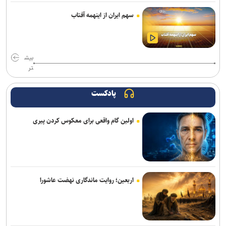
المیادین: احتمال تدوین تفاهمنامه‌ای جداگانه درباره تنگه هرمز
سهم ایران از اینهمه آفتاب
تحلیلگر اسرائیلی: کاهش ذخایر موشکی آمریکا توان نظامی تل‌آویو را
تحت تأثیر قرار داده است
بیش
تر
فایننشال تایمز: ترامپ میان تشدید جنگ با ایران و پذیرش توافق گرفتار
شده است
پادکست
لزوم روزآمدسازی رویکرد‌های پدافند غیرعامل با بهره‌گیری از
درس‌آموخته‌های جنگ
اولین گام واقعی برای معکوس کردن پیری
آکسیوس مدعی توافق موقت ایران، آمریکا و عمان درباره تنگه هرمز شد
بازداشت فرد مسلح در باشگاه گلف ترامپ پیش از سفر رئیس جمهور
آمریکا
اربعین؛ روایت ماندگاری نهضت عاشورا
انفجار‌های پیاپی و آتش‌سوزی در بندر جبل‌علی امارات؛ علت حادثه
همچنان نامشخص
حمله موشکی گسترده روسیه به کی‌یف؛ انفجار‌های شدید پایتخت اوکراین