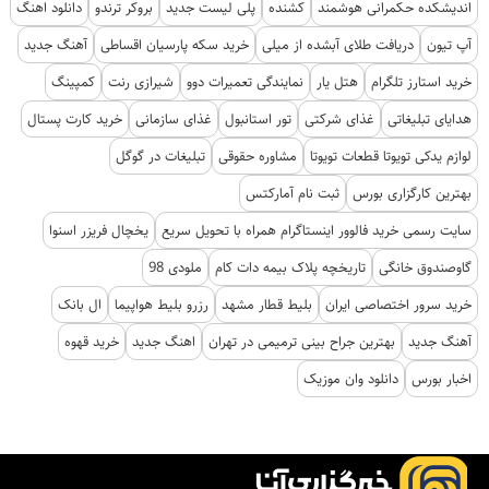
اندیشکده حکمرانی هوشمند
کشنده
پلی لیست جدید
بروکر ترندو
دانلود اهنگ
آپ تیون
دریافت طلای آبشده از میلی
خرید سکه پارسیان اقساطی
آهنگ جدید
خرید استارز تلگرام
هتل یار
نمایندگی تعمیرات دوو
شیرازی رنت
کمپینگ
هدایای تبلیغاتی
غذای شرکتی
تور استانبول
غذای سازمانی
خرید کارت پستال
لوازم یدکی تویوتا قطعات تویوتا
مشاوره حقوقی
تبلیغات در گوگل
بهترین کارگزاری بورس
ثبت نام آمارکتس
سایت رسمی خرید فالوور اینستاگرام همراه با تحویل سریع
یخچال فریزر اسنوا
گاوصندوق خانگی
تاریخچه پلاک بیمه دات کام
ملودی 98
خرید سرور اختصاصی ایران
بلیط قطار مشهد
رزرو بلیط هواپیما
ال بانک
آهنگ جدید
بهترین جراح بینی ترمیمی در تهران
اهنگ جدید
خرید قهوه
اخبار بورس
دانلود وان موزیک