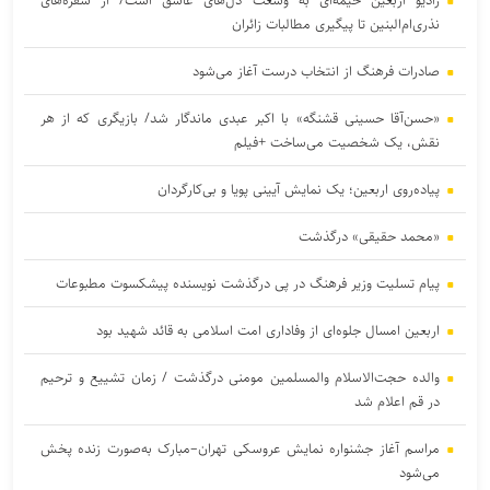
رادیو اربعین خیمه‌ای به وسعت دل‌های عاشق است/ از سفره‌های
نذری‌ام‌البنین تا پیگیری مطالبات زائران
صادرات فرهنگ از انتخاب درست آغاز می‌شود
«حسن‌آقا حسینی قشنگه» با اکبر عبدی ماندگار شد/ بازیگری که از هر
نقش، یک شخصیت می‌ساخت +فیلم
پیاده‌روی اربعین؛ یک نمایش آیینی پویا و بی‌کارگردان
«محمد حقیقی» درگذشت
پیام تسلیت وزیر فرهنگ در پی درگذشت نویسنده پیشکسوت مطبوعات
اربعین امسال جلوه‌ای از وفاداری امت اسلامی به قائد شهید بود
والده حجت‌الاسلام والمسلمین مومنی درگذشت / زمان تشییع و ترحیم
در قم اعلام شد
مراسم آغاز جشنواره نمایش عروسکی تهران–مبارک به‌صورت زنده پخش
می‌شود