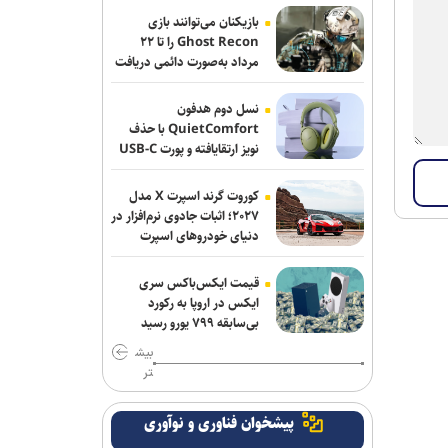
بازیکنان می‌توانند بازی
تور جهانی تنیس صربستان| یزدانی با عبور
Ghost Recon را تا ۲۲
از روسیه به مراکش رسید
مرداد به‌صورت دائمی دریافت
کنند
سرمربی اوکراینی تیم ملی آب‌های آرام: به
نسل دوم هدفون
شاگردانم ایمان دارم/ توانایی کسب مدال را
QuietComfort با حذف
در ناگویا داریم
نویز ارتقایافته و پورت USB-C
عرضه شد
اولین اردوی مشترکی ملی‌پوشان نیراندازی
کوروت گرند اسپرت X مدل
با همتایان چینی
۲۰۲۷؛ اثبات جادوی نرم‌افزار در
دنیای خودروهای اسپرت
بانک شهر از شرکت در لیگ برتر کشتی
انصراف می‌دهد؟
قیمت ایکس‌باکس سری
ایکس در اروپا به رکورد
اعلام زمان بازگشت گرا به تمرینات گروهی
بی‌سابقه ۷۹۹ یورو رسید
پرسپولیس
بیش
تر
گروسی: استقلال باید به جوانانش میدان
بدهد/دل رضاییان با تیم نبود و بهتر که
پیشخوان فناوری و نوآوری
جدا شد