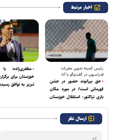
اخبار مرتبط
رئیس کمیته تدوین مقررات
مظفری‌زاده: با 
فدراسیون در گفت‌و‌گو با آنا:
خوزستان برای برگزار
حق بیرانوند حضور در جشن
تبریز به توافق رسید
قهرمانی است/ در مورد مکان
اعلام رسمی فدراسیو
بازی تراکتور- استقلال خوزستان
هستیم
حرف قانونی زدم ولی مورد انتقاد
قرار گرفتم
ارسال نظر