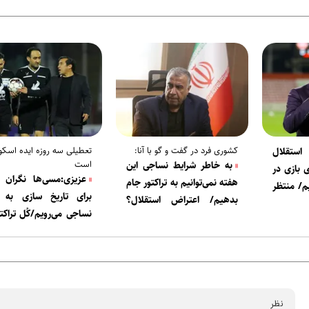
کشوری فرد در گفت و گو با آنا:
تعطیلی سه روزه ایده اسک
استقلال
است
به خاطر شرایط نساجی این
ی بازی در
عزیزی:مسی‌ها نگران ن
هفته نمی‌توانیم به تراکتور جام
یم/ منتظر
برای تاریخ سازی به
بدهیم/ اعتراض استقلال؟
ن فوتبال
نساجی می‌رویم/کُل تراکتو
نفت آبادان باید 5 روز
آقای گلی در اختیار حسی
استراحت کند
است