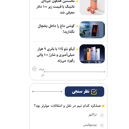
نخستین هدفون گیره‌ای
ناتینگ با قیمت زیر ۱۰۰ دلار
ناکامی نماینده ایران در مسابقات ورزش
معرفی شد
های خیابانی
گوشی داغ را داخل یخچال
بیاتلو: با آریو قرارداد دارم/ حضورم در مس
نگذارید!
رفسنجان صحت ندارد
اژدهاکش به پرسپولیس پیوست
آیکو نئو ۱۱S با باتری ۹ هزار
میلی‌آمپری و شارژ ۱۰۰ واتی
مخالفت زارع با انتقال بازیکنان ملوان به
رکورد می‌زند
پرسپولیس
بیش
تر
نظر سنجی
عملکرد کدام تیم در نقل و انتقالات موثرتر بود؟
تراکتور
پرسپولیس