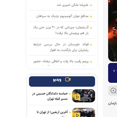
علیرضا ملکی خیبری شد
مدافع جوان آلومینیوم نزدیک به سپاهان
آذربایجان؛ میزبانی که در ۳۰ وزن حتی یک
بار هم پرچمش بالا نرفت!
فولاد خوزستان در حال بررسی شرایط
رضاییان برای بازگشت به اهواز
پرچم رقیب بالا رفت و اتفاقی نیفتاد؛ حضور
در قهرمانی کشتی جهان با بادیگارد!
 و
ادامه مذاکرات پیکان و شکاری
ویدیو
توافق دنیامالی و همتای آذربایجانی برای
حماسه دلدادگان حسینی در
گسترش همکاری‌های ورزش و جوانان ایران
مسیر قبله تهران
و جمهوری آذربایجان
ازمان
آخرین اربعین؛ از تهران تا
پاسخ منفی یک لزیونر به باشگاه