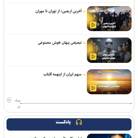
نتایج آزمون‌های سمپاد و نمونه دولتی پایه هفتم اعلام شد
آخرین اربعین؛ از تهران تا مهران
جهاد دانشگاهی برای پاسخ به نیاز‌های کشور نیازمند تحول بنیادین است
آغاز انتخاب واحد ترم تحصیلی جدید دانشگاه آزاد اسلامی از ۲۴ مرداد
تبعیض پنهان هوش مصنوعی
آغاز ثبت‌نام دهمین دوره طرح شهید احمدی‌روشن ویژه استادان متقاضی
راهبری هسته‌های مسئله‌محور
اعلام جدیدترین طرح‌های پژوهشی دوران جنگ در حوزه پزشکی/ فراخوان
سهم ایران از اینهمه آفتاب
جذب طرح‌های تحقیقاتی آغاز شد
بیانیه بسیج اساتید جهاددانشگاهی به مناسبت سالروز تأسیس
جهاددانشگاهی
بیش
تر
پادکست