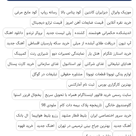
موزیک وایرال
دیزلیران کانتین
کود پتاس بالا
رسانه رپاپ
کود مایع مرغی
خرید نقره آنلاین
قیمت ضایعات آهن امروز
قیمت ترازو دیجیتال
اندیشکده حکمرانی هوشمند
کشنده
پلی لیست جدید
بروکر ترندو
دانلود اهنگ
آپ تیون
دریافت طلای آبشده از میلی
خرید سکه پارسیان اقساطی
آهنگ جدید
خرید استارز تلگرام
هتل یار
نمایندگی تعمیرات دوو
شیرازی رنت
کمپینگ
هدایای تبلیغاتی
غذای شرکتی
تور استانبول
غذای سازمانی
خرید کارت پستال
لوازم یدکی تویوتا قطعات تویوتا
مشاوره حقوقی
تبلیغات در گوگل
بهترین کارگزاری بورس
ثبت نام آمارکتس
سایت رسمی خرید فالوور اینستاگرام همراه با تحویل سریع
یخچال فریزر اسنوا
گاوصندوق خانگی
تاریخچه پلاک بیمه دات کام
ملودی 98
خرید سرور اختصاصی ایران
بلیط قطار مشهد
رزرو بلیط هواپیما
ال بانک
آهنگ جدید
بهترین جراح بینی ترمیمی در تهران
اهنگ جدید
خرید قهوه