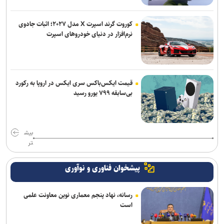
آمریکا تحریم‌های جدید علیه ایران اعمال کرد
کوروت گرند اسپرت X مدل ۲۰۲۷؛ اثبات جادوی
نرم‌افزار در دنیای خودروهای اسپرت
ادعای حکومت جولانی درباره خنثی‌سازی عملیات داعش در دمشق
قیمت ایکس‌باکس سری ایکس در اروپا به رکورد
بی‌سابقه ۷۹۹ یورو رسید
بیش
تر
پیشخوان فناوری و نوآوری
رسانه، نهاد پنجم معماری نوین معاونت علمی
است