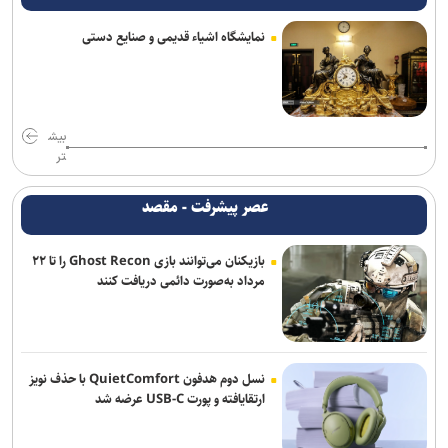
تسلیحات نیاز دارد
نمایشگاه اشیاء قدیمی و صنایع دستی
العامری خواستار تعویق واکنش گروه‌های مقاومت عراق به حملات
عربستان شد
بلومبرگ: واردات نفت خام آمریکا از عربستان برای نخستین‌بار در ۴۰ سال
گذشته به صفر رسید
بیش
تر
ائتلاف سعودی از زخمی شدن ۱۱ نفر در نجران خبر داد؛ یمن از کشته
شدن ۵۸ نیروی وابسته به دولت مستعفی خبر داد
عصر پیشرفت - مقصد
یورش نظامیان صهیونیست به اردوگاه قلندیا؛ ۵۱ فلسطینی زخمی و بیش
بازیکنان می‌توانند بازی Ghost Recon را تا ۲۲
از ۷۰ نفر بازداشت شدند
مرداد به‌صورت دائمی دریافت کنند
مهاجرانی: آذربایجان کتاب گشوده تاریخ ایران و مدرسه آزادگی و تمدن
است
محسن رضایی: اجازه باز شدن مسیر دوم در تنگه هرمز را نخواهیم داد
نسل دوم هدفون QuietComfort با حذف نویز
ارتقایافته و پورت USB-C عرضه شد
جامعه را نمی‌توان با امرونهی اداره کرد/ با پشتیبانی رهبری تمام تلاش بر
وحدت و انسجام است