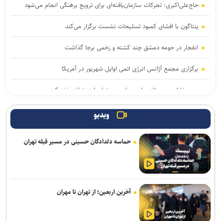
حاج‌علی‌اکبری: تحرکات سازمان‌یافته‌ای برای ترویج برهنگی انجام می‌شود
پنتاگون با افشای کمبود تسلیحات نشست برگزار می‌کند
انفجار در حومه دمشق چند کشته و زخمی برجا گذاشت
برگزاری مجمع آژانس انرژی اتمی اوایل شهریور در آمریکا
یمن: نقشه عربستان برای حمله به صنعاء را در نطفه خفه کردیم
پیام هشدار مقاومت یمن به ریاض
ویدیو
وال‌استریت ژورنال: ترامپ دستور تحقیق درباره افشای اطلاعات ذخایر
حماسه دلدادگان حسینی در مسیر قبله تهران
تسلیحاتی آمریکا را صادر کرد
تحقیقات ارتش آمریکا درباره موج خودکشی در فرماندهی سایبری؛ نگرانی
از فشار‌های ناشی از جنگ و مأموریت‌های فزاینده
آخرین اربعین؛ از تهران تا مهران
برکناری دو مقام ارشد موساد پس از ناکامی طرح علیه ایران
نشست خبری رئیس‌جمهور فردا برگزار می‌شود