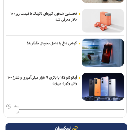
نخستین هدفون گیره‌ای ناتینگ با قیمت زیر ۱۰۰
دلار معرفی شد
گوشی داغ را داخل یخچال نگذارید!
آیکو نئو ۱۱S با باتری ۹ هزار میلی‌آمپری و شارژ ۱۰۰
واتی رکورد می‌زند
بیش
تر
لینکستان