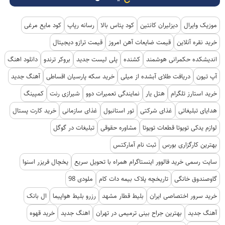
موزیک وایرال
دیزلیران کانتین
کود پتاس بالا
رسانه رپاپ
کود مایع مرغی
خرید نقره آنلاین
قیمت ضایعات آهن امروز
قیمت ترازو دیجیتال
اندیشکده حکمرانی هوشمند
کشنده
پلی لیست جدید
بروکر ترندو
دانلود اهنگ
آپ تیون
دریافت طلای آبشده از میلی
خرید سکه پارسیان اقساطی
آهنگ جدید
خرید استارز تلگرام
هتل یار
نمایندگی تعمیرات دوو
شیرازی رنت
کمپینگ
هدایای تبلیغاتی
غذای شرکتی
تور استانبول
غذای سازمانی
خرید کارت پستال
لوازم یدکی تویوتا قطعات تویوتا
مشاوره حقوقی
تبلیغات در گوگل
بهترین کارگزاری بورس
ثبت نام آمارکتس
سایت رسمی خرید فالوور اینستاگرام همراه با تحویل سریع
یخچال فریزر اسنوا
گاوصندوق خانگی
تاریخچه پلاک بیمه دات کام
ملودی 98
خرید سرور اختصاصی ایران
بلیط قطار مشهد
رزرو بلیط هواپیما
ال بانک
آهنگ جدید
بهترین جراح بینی ترمیمی در تهران
اهنگ جدید
خرید قهوه