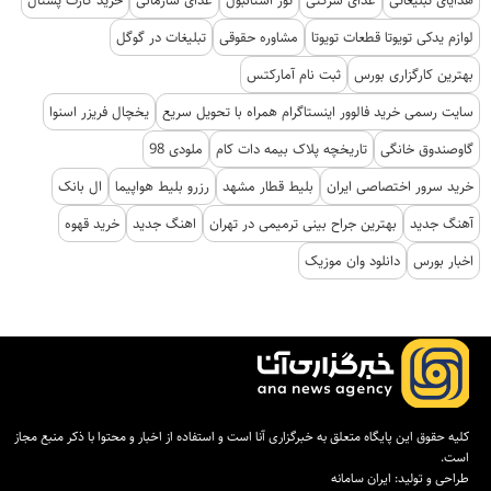
هدایای تبلیغاتی
غذای شرکتی
تور استانبول
غذای سازمانی
خرید کارت پستال
لوازم یدکی تویوتا قطعات تویوتا
مشاوره حقوقی
تبلیغات در گوگل
بهترین کارگزاری بورس
ثبت نام آمارکتس
سایت رسمی خرید فالوور اینستاگرام همراه با تحویل سریع
یخچال فریزر اسنوا
گاوصندوق خانگی
تاریخچه پلاک بیمه دات کام
ملودی 98
خرید سرور اختصاصی ایران
بلیط قطار مشهد
رزرو بلیط هواپیما
ال بانک
آهنگ جدید
بهترین جراح بینی ترمیمی در تهران
اهنگ جدید
خرید قهوه
اخبار بورس
دانلود وان موزیک
کلیه حقوق این پایگاه متعلق به خبرگزاری آنا است و استفاده از اخبار و محتوا با ذکر منبع مجاز
است.
طراحی و تولید:
ایران سامانه