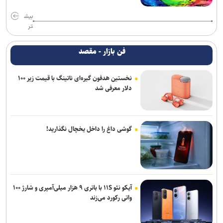
بیش
تر
فن بازار - مقصد
نخستین هدفون گیره‌ای ناتینگ با قیمت زیر ۱۰۰
دلار معرفی شد
گوشی داغ را داخل یخچال نگذارید!
آیکو نئو ۱۱S با باتری ۹ هزار میلی‌آمپری و شارژ ۱۰۰
واتی رکورد می‌زند