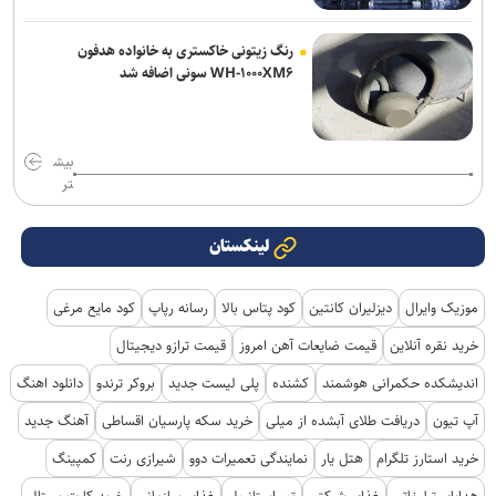
رنگ زیتونی خاکستری به خانواده هدفون
WH-۱۰۰۰XM۶ سونی اضافه شد
بیش
تر
لینکستان
موزیک وایرال
دیزلیران کانتین
کود پتاس بالا
رسانه رپاپ
کود مایع مرغی
خرید نقره آنلاین
قیمت ضایعات آهن امروز
قیمت ترازو دیجیتال
اندیشکده حکمرانی هوشمند
کشنده
پلی لیست جدید
بروکر ترندو
دانلود اهنگ
آپ تیون
دریافت طلای آبشده از میلی
خرید سکه پارسیان اقساطی
آهنگ جدید
خرید استارز تلگرام
هتل یار
نمایندگی تعمیرات دوو
شیرازی رنت
کمپینگ