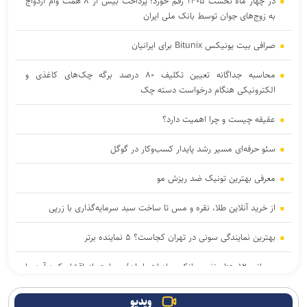
در چهار ماه نخست ۱۴۰۵ رقم خورد؛ پرداخت بیش از ۸ همت وام ازدواج
به زوج‌های جوان توسط بانک ملی ایران
صرافی بیت یونیکس Bitunix برای ایرانیان
محاسبه جداگانه تعیین تکلیف ۸۰ درصد برگه چک‌های کاغذی و
الکترونیکی هنگام درخواست دسته چک
عقیقه چیست و چرا اهمیت دارد؟
سئو حرفه‌ای مسیر رشد پایدار کسب‌وکار در گوگل
معرفی بهترین تونیک ضد ریزش مو
از خرید آنلاین طلا، نقره و مس تا ساخت سبد سرمایه‌گذاری با زرپی
بهترین نمایندگی سونی در تهران کجاست؟ ۵ نماینده برتر
مهمانی ۱۲ هزار نفری بانک صادرات ایران/ حمایت از اقشار کم‌درآمد با
توزیع بسته‌های معیشتی
ویدیو