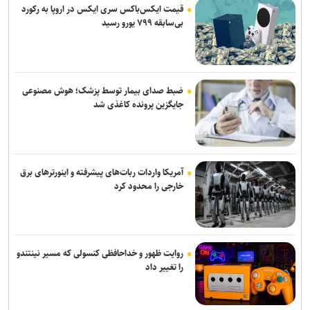
قیمت ایکس‌باکس سری ایکس در اروپا به رکورد
حمله یک شهپاد به یک کشتی در نزدیکی باب‌المندب
بی‌سابقه ۷۹۹ یورو رسید
پیام فرمانده نیروی هوایی ارتش به مناسبت سالگرد شهادت شهیدان
سرلشکر خلبان عباس بابایی و سرلشکر خلبان حسین لشکری
فایننشال‌تایمز: توافق احتمالی آمریکا و ایران اهداف اولیه ترامپ را محقق
ضبط صدای بیمار توسط پزشک؛ هوش مصنوعی
نمی‌کند
جایگزین پرونده کاغذی شد
انفجار در سوریه/ پهپادها در آسمان لاذقیه رویت شدند
آمریکا واردات ربات‌های پیشرفته و اینورترهای برق
خارجی را محدود کرد
روایت ظهور و خداحافظی کنسولی که مسیر نینتندو
را تغییر داد