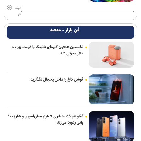
بیش
تر
فن بازار - مقصد
نخستین هدفون گیره‌ای ناتینگ با قیمت زیر ۱۰۰
دلار معرفی شد
گوشی داغ را داخل یخچال نگذارید!
آیکو نئو ۱۱S با باتری ۹ هزار میلی‌آمپری و شارژ ۱۰۰
واتی رکورد می‌زند