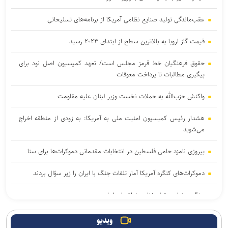
عقب‌ماندگی تولید صنایع نظامی آمریکا از برنامه‌های تسلیحاتی
قیمت گاز اروپا به بالاترین سطح از ابتدای ۲۰۲۳ رسید
حقوق فرهنگیان خط قرمز مجلس است/ تعهد کمیسیون اصل نود برای
پیگیری مطالبات تا پرداخت معوقات
واکنش حزب‌الله به حملات نخست‌ وزیر لبنان علیه مقاومت
هشدار رئیس کمیسیون امنیت ملی به آمریکا: به زودی از منطقه اخراج
می‌شوید
پیروزی نامزد حامی فلسطین در انتخابات مقدماتی دموکرات‌ها برای سنا
دموکرات‌های کنگره آمریکا آمار تلفات جنگ با ایران را زیر سؤال بردند
جنگ رمضان و تولد نظم منطقه ای ایران
یمن: هشتمین نفتکش سعودی را در شمال دریای سرخ هدف قرار دادیم
ویدیو