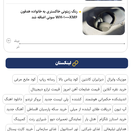
رنگ زیتونی خاکستری به خانواده هدفون
WH-۱۰۰۰XM۶ سونی اضافه شد
بیش
تر
لینکستان
موزیک وایرال
دیزلیران کانتین
کود پتاس بالا
رسانه رپاپ
کود مایع مرغی
خرید نقره آنلاین
قیمت ضایعات آهن امروز
قیمت ترازو دیجیتال
اندیشکده حکمرانی هوشمند
کشنده
پلی لیست جدید
بروکر ترندو
دانلود اهنگ
آپ تیون
دریافت طلای آبشده از میلی
خرید سکه پارسیان اقساطی
آهنگ جدید
خرید استارز تلگرام
هتل یار
نمایندگی تعمیرات دوو
شیرازی رنت
کمپینگ
هدایای تبلیغاتی
غذای شرکتی
تور استانبول
غذای سازمانی
خرید کارت پستال