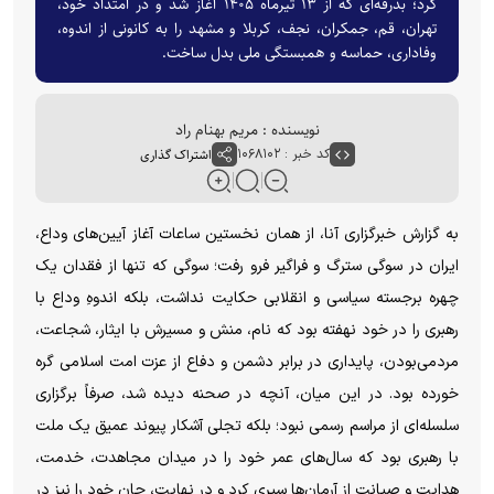
کرد؛ بدرقه‌ای که از ۱۳ تیرماه ۱۴۰۵ آغاز شد و در امتداد خود،
تهران، قم، جمکران، نجف، کربلا و مشهد را به کانونی از اندوه،
وفاداری، حماسه و همبستگی ملی بدل ساخت.
نویسنده : مریم بهنام راد
کد خبر : ۱۰۶۸۱۰۲
اشتراک گذاری
به گزارش خبرگزاری آنا، از همان نخستین ساعات آغاز آیین‌های وداع،
ایران در سوگی سترگ و فراگیر فرو رفت؛ سوگی که تنها از فقدان یک
چهره برجسته سیاسی و انقلابی حکایت نداشت، بلکه اندوهِ وداع با
رهبری را در خود نهفته بود که نام، منش و مسیرش با ایثار، شجاعت،
مردمی‌بودن، پایداری در برابر دشمن و دفاع از عزت امت اسلامی گره
خورده بود. در این میان، آنچه در صحنه دیده شد، صرفاً برگزاری
سلسله‌ای از مراسم رسمی نبود؛ بلکه تجلی آشکار پیوند عمیق یک ملت
با رهبری بود که سال‌های عمر خود را در میدان مجاهدت، خدمت،
هدایت و صیانت از آرمان‌ها سپری کرد و در نهایت، جان خود را نیز در