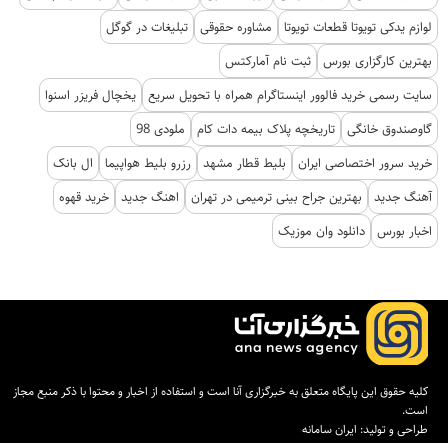
لوازم یدکی تویوتا قطعات تویوتا
مشاوره حقوقی
تبلیغات در گوگل
بهترین کارگزاری بورس
ثبت نام آمارکتس
سایت رسمی خرید فالوور اینستاگرام همراه با تحویل سریع
یخچال فریزر اسنوا
گاوصندوق خانگی
تاریخچه پلاک بیمه دات کام
ملودی 98
خرید سرور اختصاصی ایران
بلیط قطار مشهد
رزرو بلیط هواپیما
ال بانک
آهنگ جدید
بهترین جراح بینی ترمیمی در تهران
اهنگ جدید
خرید قهوه
اخبار بورس
دانلود وان موزیک
کلیه حقوق این پایگاه متعلق به خبرگزاری آنا است و استفاده از اخبار و محتوا با ذکر منبع مجاز
است.
طراحی و تولید:
ایران سامانه