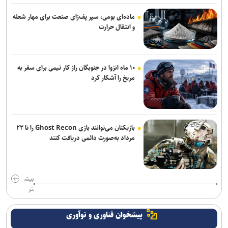
زخمی شدن بیش از ۲۰ فلسطینی و بازداشت ۷ نفر در کرانه باختری
ماده‌ای بومی، سپر پف‌زای صنعت برای مهار شعله
و انتقال حرارت
امیر جهانشاهی: دشمن در برابر اراده ملت ایران به زانو درآمده است
دموکرات‌ها برای تحقیق از ترامپ و احتمال استیضاح او آماده می‌شوند
۱۰ ماه انزوا در جنوبگان راز کار تیمی برای سفر به
مریخ را آشکار کرد
گزارش مرکز ملی حقوق زنان از وضعیت بحرانی اشتغال در آمریکا/ زنان
قربانیان اصلی سیاست‌های اقتصادی و اجتماعی دولت ترامپ
بازیکنان می‌توانند بازی Ghost Recon را تا ۲۲
مرداد به‌صورت دائمی دریافت کنند
بیش
تر
پیشخوان فناوری و نوآوری