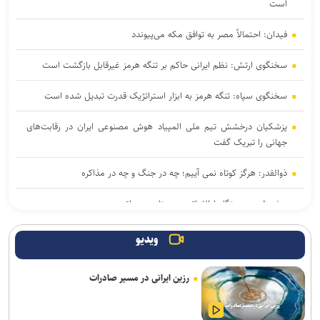
است
فیدان: احتمالاً مصر به توافق مکه می‌پیوندد
سخنگوی ارتش: نظم ایرانی حاکم بر تنگه هرمز غیرقابل بازگشت است
سخنگوی سپاه: تنگه هرمز به ابزار استراتژیک قدرت تبدیل شده است
پزشکیان درخشش تیم ملی المپیاد هوش مصنوعی ایران در رقابت‌های
جهانی را تبریک گفت
ذوالقدر: هرگز کوتاه نمی آییم؛ چه در جنگ و چه در مذاکره
سفر رئیس دستگاه اطلاعاتی عربستان به عراق
عارف: هوش مصنوعی زیرساخت حکمرانی متوازن و جهش اقتصادی کشور
ویدیو
است
رزین ایرانی در مسیر صادرات
دریادار ایرانی: خبرنگاران مجاهدان میدان آگاهی‌بخشی و تبیین حقیقت
هستند