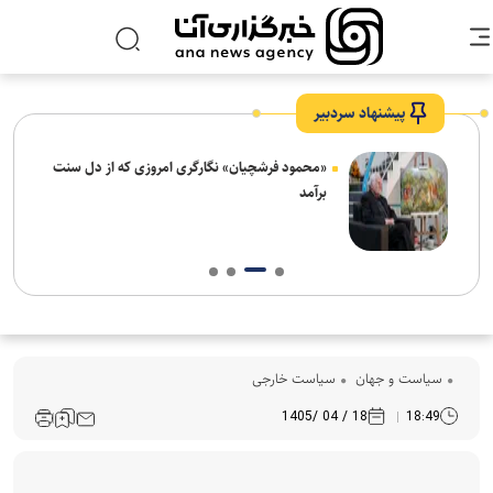
پیشنهاد سردبیر
ش‌های
«محمود فرشچیان» نگارگری امروزی که از دل سنت
ت
برآمد
سیاست و جهان
سیاست خارجی
18 / 04 /1405
18:49