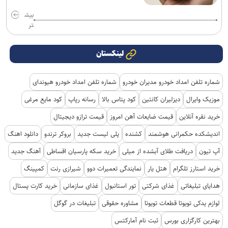
بیش
تر
لینکستان
شماره تلفن امداد خودرو مدیران خودرو
شماره تلفن امداد خودرو هیوندای
موزیک وایرال
دیزلیران کانتین
کود پتاس بالا
رسانه رپاپ
کود مایع مرغی
خرید نقره آنلاین
قیمت ضایعات آهن امروز
قیمت ترازو دیجیتال
اندیشکده حکمرانی هوشمند
کشنده
پلی لیست جدید
بروکر ترندو
دانلود اهنگ
آپ تیون
دریافت طلای آبشده از میلی
خرید سکه پارسیان اقساطی
آهنگ جدید
خرید استارز تلگرام
هتل یار
نمایندگی تعمیرات دوو
شیرازی رنت
کمپینگ
هدایای تبلیغاتی
غذای شرکتی
تور استانبول
غذای سازمانی
خرید کارت پستال
لوازم یدکی تویوتا قطعات تویوتا
مشاوره حقوقی
تبلیغات در گوگل
بهترین کارگزاری بورس
ثبت نام آمارکتس