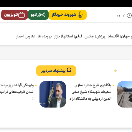
شهروند خبرنگار
رادیو
تلویزیون
۰۰:۱۷
 جهان
اقتصاد
ورزش
عکس
فیلم
استانها
بازار
پرونده‌ها
عناوین اخبار
پیشنهاد سردبیر
واگذاری طرح جداره سازی
وارونگی قواعد روزمره یا
محوطه شهیدگاه شیخ صفی
شدن ظرفیت‌های فرامو
الدین اردبیلی به دانشگاه آزاد
!
مشکین شهر