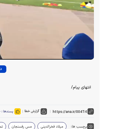
دا
انتهای پیام/
گزارش خطا
پسندها :
۰
برچسب ها:
میلاد فخرالدینی
مس رفسنجان
تم