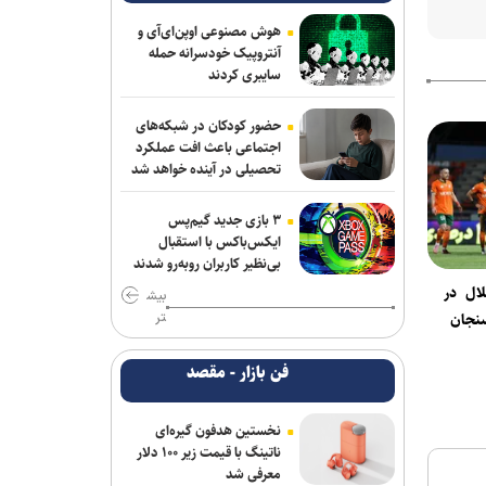
من برای ناگویا از دو تورنمنت بعد آغاز
می‌شود/ برخورداری: قانون سرباز قهرمان
هوش مصنوعی اوپن‌ای‌آی و
کمک خوبی است+فیلم
آنتروپیک خودسرانه حمله
سایبری کردند
رحیمی به شمس آذر پیوست
حضور کودکان در شبکه‌های
برزگر: همای سعادت روی دوش تارتار
اجتماعی باعث افت عملکرد
نشسته است/ عیار واقعی پرسپولیس از
تحصیلی در آینده خواهد شد
هفته پنجم به بعد مشخص می‌شود
۳ بازی جدید گیم‌پس
فریدونی: دلیل بسته ماندن پنجره استقلال
ایکس‌باکس با استقبال
۴ فسخ غیر موجه در دو سال بوده است/
بی‌نظیر کاربران روبه‌رو شدند
تاجرنیا دوست دارد خودش را تبرئه کند
ال در
بیش
تر
نجان
نعمت‌پور بعد از قبول مسئولیت سپاهان در
لیگ برتر فرنگی: اولویت‌مان در سال اول
فن بازار - مقصد
قهرمانی نیست
مس رفسنجان منتظر رأی CAS/ آغاز
نخستین هدفون گیره‌ای
تمرینات نارنجی پوشان از هفته آینده
ناتینگ با قیمت زیر ۱۰۰ دلار
معرفی شد