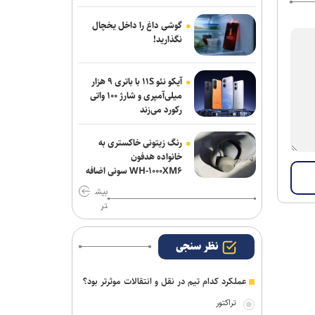
دروازه‌بان‌های سابق پرسپولیس و تراکتور به
شمس آذر پیوستند
گوشی داغ را داخل یخچال
نگذارید!
تهیدست به صنعت نفت پیوست
آیکو نئو ۱۱S با باتری ۹ هزار
میلی‌آمپری و شارژ ۱۰۰ واتی
رکورد می‌زند
رنگ زیتونی خاکستری به
خانواده هدفون
WH-۱۰۰۰XM۶ سونی اضافه
شد
بیش
تر
نظر سنجی
عملکرد کدام تیم در نقل و انتقالات موثرتر بود؟
تراکتور