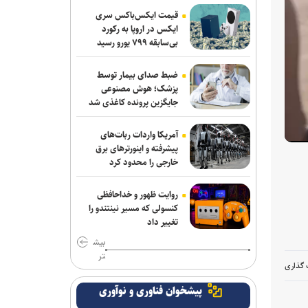
ربیعی سرمربی شاهین بندرعامری شد
قیمت ایکس‌باکس سری
ایکس در اروپا به رکورد
اعلام اسامی نامزدهای تایید صلاحیت شده
بی‌سابقه ۷۹۹ یورو رسید
ریاست فدراسیون بدنسازی و پرورش اندام/
حضور عضو هیات مدیره پرسپولیس
ضبط صدای بیمار توسط
پزشک؛ هوش مصنوعی
کلباسی به چادرملو پیوست
جایگزین پرونده کاغذی شد
عالیشاه در یک قدمی گل‌گهر
آمریکا واردات ربات‌های
پیشرفته و اینورترهای برق
باقری قراردادش را با پیکان تمدید کرد
خارجی را محدود کرد
روزنامه‌های ورزشی چهارشنبه ۱۴ مرداد
روایت ظهور و خداحافظی
۱۴۰۵
کنسولی که مسیر نینتندو را
تغییر داد
روزنامه های ورزشی پنجشنبه ۱۵ مرداد
بیش
۱۴۰۵
تر
 گذاری
خانلرخانی: پاداش تکواندوکاران با تلاشی
پیشخوان فناوری و نوآوری
می‌کنند همخوانی ندارد/ سلیمی: کار اصلی