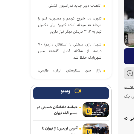
انتصاب دبیر جدید فدراسیون کشتی
تقوی: دیر شروع کردیم و مجبوریم تیم را
مرحله به مرحله آماده کنیم/ برای تکمیل
تیم به ۲، ۳ بازیکن دیگر نیاز داریم
شهبا: بازی سختی با استقلال داریم/ ۷۰
درصد از شاکله فصل گذشته مس
شهربابک حفظ شد
بازار سرد ستاره‌های ایران؛ طارمی،
جهانبخش و رضاییان بدون پیشنهاد بزرگ
داشت:
دنیامالی به دعوت رسمی وزیر ورزش
ویدیو
ت. برای یک
آذربایجان به باکو سفر می‌کند
حماسه دلدادگان حسینی در
جدایی قطعی رضاییان از استقلال + عکس
مسیر قبله تهران
نی که
آراسته و کومار به نساجی پیوستند
آخرین اربعین؛ از تهران تا