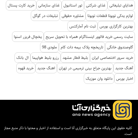
هدایای تبلیغاتی
غذای شرکتی
تور استانبول
غذای سازمانی
خرید کارت پستال
لوازم یدکی تویوتا قطعات تویوتا
مشاوره حقوقی
تبلیغات در گوگل
بهترین کارگزاری بورس
ثبت نام آمارکتس
سایت رسمی خرید فالوور اینستاگرام همراه با تحویل سریع
یخچال فریزر اسنوا
گاوصندوق خانگی
تاریخچه پلاک بیمه دات کام
ملودی 98
خرید سرور اختصاصی ایران
بلیط قطار مشهد
رزرو بلیط هواپیما
ال بانک
آهنگ جدید
بهترین جراح بینی ترمیمی در تهران
اهنگ جدید
خرید قهوه
اخبار بورس
دانلود وان موزیک
کلیه حقوق این پایگاه متعلق به خبرگزاری آنا است و استفاده از اخبار و محتوا با ذکر منبع مجاز
است.