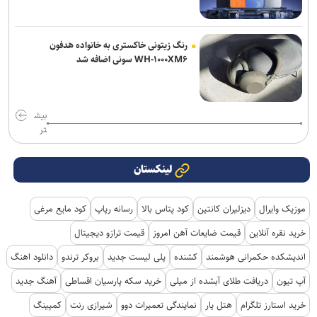
رنگ زیتونی خاکستری به خانواده هدفون
WH-۱۰۰۰XM۶ سونی اضافه شد
بیش
تر
لینکستان
موزیک وایرال
دیزلیران کانتین
کود پتاس بالا
رسانه رپاپ
کود مایع مرغی
خرید نقره آنلاین
قیمت ضایعات آهن امروز
قیمت ترازو دیجیتال
اندیشکده حکمرانی هوشمند
کشنده
پلی لیست جدید
بروکر ترندو
دانلود اهنگ
آپ تیون
دریافت طلای آبشده از میلی
خرید سکه پارسیان اقساطی
آهنگ جدید
خرید استارز تلگرام
هتل یار
نمایندگی تعمیرات دوو
شیرازی رنت
کمپینگ