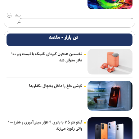
بیش
تر
فن بازار - مقصد
نخستین هدفون گیره‌ای ناتینگ با قیمت زیر ۱۰۰
دلار معرفی شد
گوشی داغ را داخل یخچال نگذارید!
آیکو نئو ۱۱S با باتری ۹ هزار میلی‌آمپری و شارژ ۱۰۰
واتی رکورد می‌زند