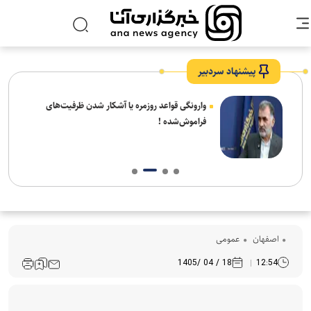
پیشنهاد سردبیر
شیخ
وارونگی قواعد روزمره یا آشکار شدن ظرفیت‌های
 شهر
فراموش‌شده !
اصفهان
عمومی
18 / 04 /1405
12:54