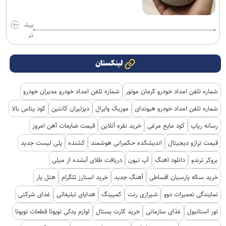
بیش
تر
لینکستان
شماره تلفن امداد خودرو کرمان موتور
شماره تلفن امداد خودرو مدیران خودرو
شماره تلفن امداد خودرو هیوندای
موزیک وایرال
دیزلیران کانتین
کود پتاس بالا
رسانه رپاپ
کود مایع مرغی
خرید نقره آنلاین
قیمت ضایعات آهن امروز
قیمت ترازو دیجیتال
اندیشکده حکمرانی هوشمند
کشنده
پلی لیست جدید
بروکر ترندو
دانلود اهنگ
آپ تیون
دریافت طلای آبشده از میلی
خرید سکه پارسیان اقساطی
آهنگ جدید
خرید استارز تلگرام
هتل یار
نمایندگی تعمیرات دوو
شیرازی رنت
کمپینگ
هدایای تبلیغاتی
غذای شرکتی
تور استانبول
غذای سازمانی
خرید کارت پستال
لوازم یدکی تویوتا قطعات تویوتا