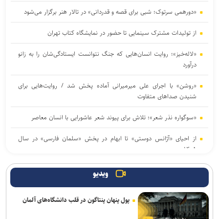
«دورهمی سرتوک؛ شبی برای قصه و قدردانی» در تالار هنر برگزار می‌شود
از تولیدات مشترک سینمایی تا حضور در نمایشگاه کتاب تهران
«لاله‌خیز»؛ روایت انسان‌هایی که جنگ نتوانست ایستادگی‌شان را به زانو
درآورد
«روشن» با اجرای علی میرمیرانی آماده پخش شد / روایت‌هایی برای
شنیدن صداهای متفاوت
«سوگواره نذر شعر»؛ تلاش برای پیوند شعر عاشورایی با انسان معاصر
از احیای «آژانس دوستی» تا ابهام در پخش «سلمان فارسی» در سال
۱۴۰۵
انتصابات جدید در موزه ملی انقلاب اسلامی و دفاع مقدس
ویدیو
احیای ۹۵ واحد تولیدی آسیب‌دیده از جنگ در استان تهران
پول پنهان پنتاگون در قلب دانشگاه‌های آلمان
تجمعات مردمی امشب؛ تجدید میثاق با شهدای مدافع حرم و پاسداشت