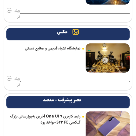
بیش
اربعین پس از شهادت؛ خون شهید فاصله‌ها را شکست
تر
«اودیسه» در کره جنوبی صدرنشین شد
عکس
تدارک ویژه رادیو در ایام سوگواری پایان ماه صفر
نمایشگاه اشیاء قدیمی و صنایع دستی
«محمود فرشچیان» نگارگری امروزی که از دل سنت برآمد
شب شعر طنز «در حلقه رندان» برگزار می‌شود
شورای انتخاب متون تالار هنر، آثار راه‌یافته به مرحله بعد را معرفی کرد
بیش
تر
«بودن یا نبودن» آماده حضور در جشنواره‌ها شد؛ روایتی شاعرانه از یک
انتخاب سرنوشت‌ساز
عصر پیشرفت - مقصد
عیادت مدیرعامل خانه موسیقی و مدیرعامل صندوق اعتباری هنر از ایرج
رابط کاربری One UI ۹ آخرین به‌روزرسانی بزرگ
خواجه‌امیری
گلکسی S۲۳ FE خواهد بود
«سرو» بر مدار روایت مجاهدت؛ پرونده ویژه برای شهید سپهبد موسوی