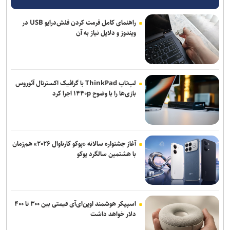
راهنمای کامل فرمت کردن فلش‌درایو USB در
ویندوز و دلایل نیاز به آن
لپ‌تاپ ThinkPad با گرافیک اکسترنال آئوروس
بازی‌ها را با وضوح ۱۴۴۰p اجرا کرد
آغاز جشنواره سالانه «پوکو کارناوال ۲۰۲۶» هم‌زمان
با هشتمین سالگرد پوکو
اسپیکر هوشمند اوپن‌ای‌آی قیمتی بین ۳۰۰ تا ۴۰۰
دلار خواهد داشت