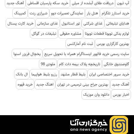
آپ تیون
دریافت طلای آبشده از میلی
خرید سکه پارسیان اقساطی
آهنگ جدید
خرید استارز تلگرام
هتل یار
نمایندگی تعمیرات دوو
شیرازی رنت
کمپینگ
هدایای تبلیغاتی
غذای شرکتی
تور استانبول
غذای سازمانی
خرید کارت پستال
لوازم یدکی تویوتا قطعات تویوتا
مشاوره حقوقی
تبلیغات در گوگل
بهترین کارگزاری بورس
ثبت نام آمارکتس
سایت رسمی خرید فالوور اینستاگرام همراه با تحویل سریع
یخچال فریزر اسنوا
گاوصندوق خانگی
تاریخچه پلاک بیمه دات کام
ملودی 98
خرید سرور اختصاصی ایران
بلیط قطار مشهد
رزرو بلیط هواپیما
ال بانک
آهنگ جدید
بهترین جراح بینی ترمیمی در تهران
اهنگ جدید
خرید قهوه
اخبار بورس
دانلود وان موزیک