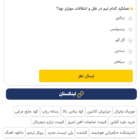
عملکرد کدام تیم در نقل و انتقالات موثرتر بود؟
تراکتور
پرسپولیس
گل گهر
نساجی
سپاهان
لینکستان
موزیک وایرال
دیزلیران کانتین
کود پتاس بالا
رسانه رپاپ
کود مایع مرغی
خرید نقره آنلاین
قیمت ضایعات آهن امروز
قیمت ترازو دیجیتال
اندیشکده حکمرانی هوشمند
کشنده
پلی لیست جدید
بروکر ترندو
دانلود اهنگ