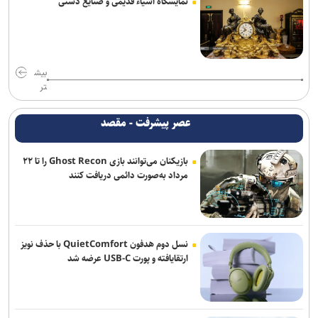
نمایشگاه اشیاء قدیمی و صنایع دستی
ناکامی نماینده ایران در مسابقات ورزش های خیابانی
انتصاب سرپرست جدید فدراسیون ورزش کارگری
تور جهانی تنیس صربستان| بازماندن یزدانی از صعود به فینال
بیش
تر
تساوی پرسپولیس و آلومینیوم در دیدار دوستانه/ تیم تارتار بالاخره گل
خورد
عصر پیشرفت - مقصد
بازگشت خلیفه و گودرزی به تمرینات آلومینیوم
بازیکنان می‌توانند بازی Ghost Recon را تا ۲۲
مرداد به‌صورت دائمی دریافت کنند
اژدهاکش به پرسپولیس پیوست
شکاری به پیکان پیوست
ادامه خریدهای خطیبی از تیم سابق/ نصیری به فجرسپاسی پیوست
نسل دوم هدفون QuietComfort با حذف نویز
ارتقایافته و پورت USB-C عرضه شد