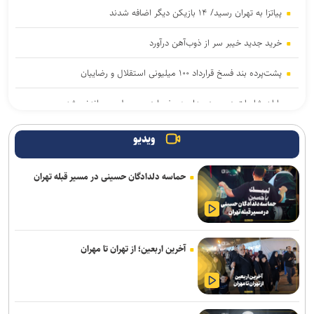
پیاتزا به تهران رسید/ ۱۴ بازیکن دیگر اضافه شدند
خرید جدید خیبر سر از ذوب‌آهن درآورد
پشت‌پرده بند فسخ قرارداد ۱۰۰ میلیونی استقلال و رضاییان
پایان شایعات در مورد جدایی؛ بیفوما در پرسپولیس ماندنی شد
موضع جدید نساجی درباره ایری و طاهری
ویدیو
سفر مربی جدید استقلال به ایران
حماسه دلدادگان حسینی در مسیر قبله تهران
استعلام استقلال از فیفا در مورد جذب بازیکن آزاد و پنجره تیم بانوان
واگذاری امتیاز شناورسازی قشم به سازمان منطقه آزاد/ بازگشت اصولی به
مدیریت فوتبال
آخرین اربعین؛ از تهران تا مهران
تور جهانی تنیس صربستان| ادامه پیروزی‌های یزدانی و جدال با نماینده
روسیه