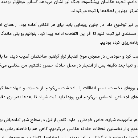
مه دادم. تجربه عکاسان پیشکسوت جنگ نیز نشان می‌دهد کسانی موفق‌تر بودند 
ز، بهترین لحظه‌ها را ثبت می‌کردند.
یز توضیح داد: در چنین روز‌هایی باید برای هر اتفاقی آماده بود. از همان ابت
تندی نیز ثبت کنیم تا اگر این اتفاقات ادامه پیدا کرد، بتوانیم روایتی ماندگار 
نامه‌ریزی کرده بودیم.
 کرد و خودمان در معرض موج انفجار قرار گرفتیم. ساختمان آسیب دید، اما با
م و تنها چند دقیقه پس از انفجار در محل حادثه حضور داشتیم؛ من عکاسی می‌ک
روز‌های نخست، تمام اتفاقات را یادداشت می‌کردم؛ از حملات و شهادت‌ها گرف
های اجتماعی. احساس می‌کردم این روز‌ها باید ثبت شوند تا بعد‌ها تصویری دقیق‌
ر مأموریت شرایط خاص خودش را دارد. گاهی از قبل در سطح شهر آماده‌باش بو
م و از نخستین لحظات حادثه عکاسی می‌کردیم. گاهی هم با فاصله زمانی ب
هدا یا نجات افراد گرفتار زیر آوار بودند. این لحظات از تلخ‌ترین صحنه‌هایی ا