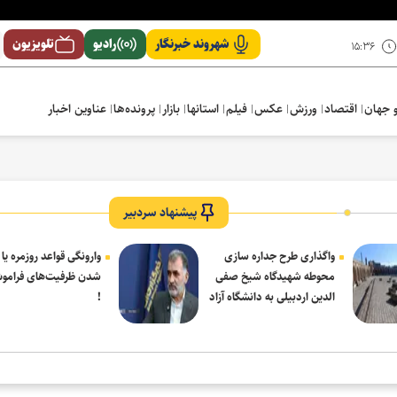
شهروند خبرنگار
رادیو
تلویزیون
۱۵:۳۶
 جهان
اقتصاد
ورزش
عکس
فیلم
استانها
بازار
پرونده‌ها
عناوین اخبار
پیشنهاد سردبیر
واگذاری طرح جداره سازی
وارونگی قواعد روزمره یا
محوطه شهیدگاه شیخ صفی
شدن ظرفیت‌های فرامو
الدین اردبیلی به دانشگاه آزاد
!
مشکین شهر