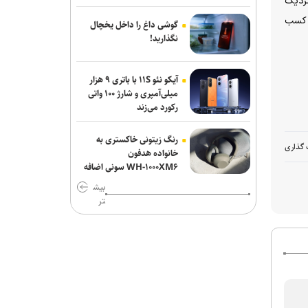
نزدیک
لی و کسب
گوشی داغ را داخل یخچال
نگذارید!
آیکو نئو ۱۱S با باتری ۹ هزار
میلی‌آمپری و شارژ ۱۰۰ واتی
رکورد می‌زند
رنگ زیتونی خاکستری به
 گذاری
خانواده هدفون
WH-۱۰۰۰XM۶ سونی اضافه
شد
بیش
تر