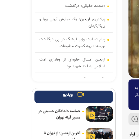
«محمد حقیقی» درگذشت
پیاده‌روی اربعین؛ یک نمایش آیینی پویا و
بی‌کارگردان
پیام تسلیت وزیر فرهنگ در پی درگذشت
نویسنده پیشکسوت مطبوعات
اربعین امسال جلوه‌ای از وفاداری امت
اسلامی به قائد شهید بود
«آبجی‌ها و آقاجان» در تالار حافظ روی
صحنه می‌رود
به
ویدیو
تر
انتخاب و انطباق هوشمندانه محصول؛
نخستین گام صادرات موفق صنایع فرهنگی
حماسه دلدادگان حسینی در
مسیر قبله تهران
انتشار نمایشنامه رادیویی «یاغی»
آخرین اربعین؛ از تهران تا
از مربیگری در اوکلند ریدرز تا گزارشگری و
آوار،