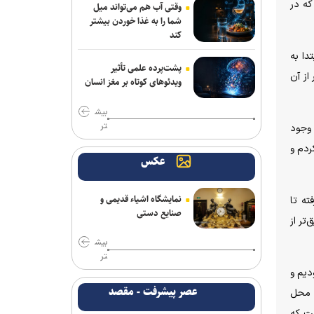
که در
وقتی آب هم می‌تواند میل
شما را به غذا خوردن بیشتر
کند
دا به
پشت‌پرده علمی تأثیر
از آن
ویدئو‌های کوتاه بر مغز انسان
بیش
تر
 وجود
ردم و
عکس
نمایشگاه اشیاء قدیمی و
ته تا
صنایع دستی
تر از
بیش
تر
دیم و
عصر پیشرفت - مقصد
ه محل
ست که