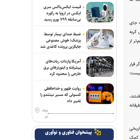
قیمت ایکس‌باکس سری
ایکس در اروپا به رکورد
بی‌سابقه ۷۹۹ یورو رسید
ه جای
 گربه
ضبط صدای بیمار توسط
پزشک؛ هوش مصنوعی
تر از
جایگزین پرونده کاغذی شد
آمریکا واردات ربات‌های
 قرار
پیشرفته و اینورترهای برق
نیست؛
خارجی را محدود کرد
روایت ظهور و خداحافظی
کنسولی که مسیر نینتندو را
شتند،
تغییر داد
رفانه
بیش
تر
اریخی
پیشخوان فناوری و نوآوری
ه کمک