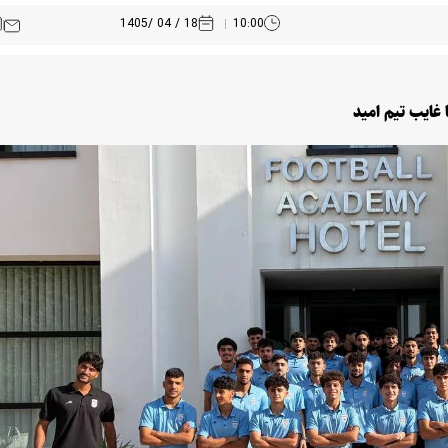
18 / 04 /1405
10:00
 غایب تیم امید