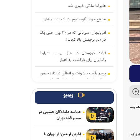
علیرضا ملکی خیبری شد
مدافع جوان آلومینیوم نزدیک به سپاهان
آذربایجان؛ میزبانی که در ۳۰ وزن حتی یک
بار هم پرچمش بالا نرفت!
فولاد خوزستان در حال بررسی شرایط
رضاییان برای بازگشت به اهواز
پرچم رقیب بالا رفت و اتفاقی نیفتاد؛ حضور
در قهرمانی کشتی جهان با بادیگارد!
ادامه مذاکرات پیکان و شکاری
ویدیو
 این سفر با حمایت
توافق دنیامالی و همتای آذربایجانی برای
حماسه دلدادگان حسینی در
گسترش همکاری‌های ورزش و جوانان ایران
مسیر قبله تهران
و جمهوری آذربایجان
رپایی
آخرین اربعین؛ از تهران تا
پاسخ منفی یک لزیونر به باشگاه