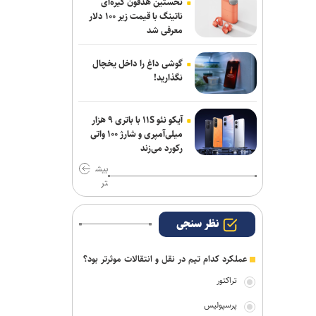
نخستین هدفون گیره‌ای
استارت دوباره همه ملی‌پوشان جهانی و
ناتینگ با قیمت زیر ۱۰۰ دلار
بازی‌های آسیایی در کمپ تیم‌های ملی؛
معرفی شد
تذکر وزنی به نایب‌قهرمان جهان
گوشی داغ را داخل یخچال
بیاتلو: با آریو قرارداد دارم/ حضورم در مس
نگذارید!
رفسنجان صحت ندارد
اژدهاکش به پرسپولیس پیوست
آیکو نئو ۱۱S با باتری ۹ هزار
میلی‌آمپری و شارژ ۱۰۰ واتی
مخالفت زارع با انتقال بازیکنان ملوان به
رکورد می‌زند
پرسپولیس
بیش
تر
نظر سنجی
عملکرد کدام تیم در نقل و انتقالات موثرتر بود؟
تراکتور
پرسپولیس