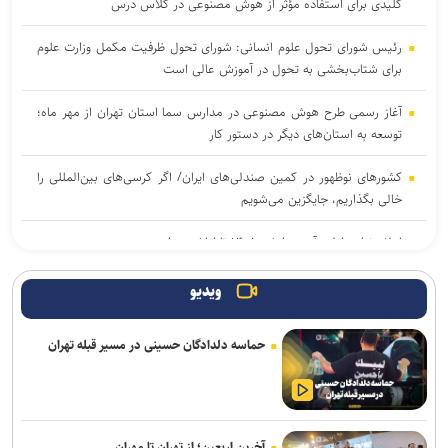
کلیدی برای استفاده مؤثر از هوش مصنوعی در کلاس درس
رئیس شورای تحول علوم انسانی: شورای تحول ظرفیت مکمل وزارت علوم
برای شتاب‌بخشی به تحول در آموزش عالی است
آغاز رسمی طرح هوش مصنوعی در مدارس سما استان تهران از مهر ماه؛
توسعه به استان‌های دیگر در دستور کار
کشورهای نوظهور در کمین صندلی‌های ایران/ اگر کرسی‌های بین‌المللی را
خالی بگذاریم، جایگزین می‌شویم
اعلام نتایج اولیه آزمون ارشد ۱۴۰۵ تا اواخر مرداد
پیشنهاد جهاد دانشگاهی برای تشکیل «شبکه ملی همکاری» در مدیریت
ویدیو
بحران/ اعلام اولویت‌های فناورانه راهبردی در شرایط تحریم
حماسه دلدادگان حسینی در مسیر قبله تهران
تقابل «عقل ابزاری» و «خرد حکمی» در مکتب اهل‌بیت (ع)/ از جنایات
غزه تا درس‌های عاشورا
عضو هیئت علمی دانشگاه آزاد: اصلاح حکمرانی آموزشی مهم‌ترین
پیش‌نیاز تحول در آموزش عالی است
آخرین اربعین؛ از تهران تا مهران