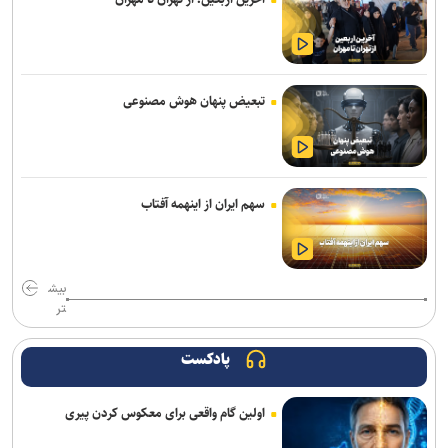
امروز؛ آخرین مهلت نام‌نویسی در آزمون «ارزیابی علمی دانشجویان
پزشکی، دندانپزشکی و داروسازی خارج از کشور»
فراخوان دومین جشنواره انیمیشن کوتاه دانشجویی پویان منتشر شد/
تبعیض پنهان هوش مصنوعی
مهلت ارسال آثار تا ۳۰ مهر ۱۴۰۵
وارونگی قواعد روزمره یا آشکار شدن ظرفیت‌های فراموش‌شده !
سهم ایران از اینهمه آفتاب
آغاز فعالیت کارگروه‌های تخصصی برای تدوین برنامه راهبردی دانشگاه
صنعتی امیرکبیر
تأکید سرپرست دانشگاه فرهنگیان بر حکمرانی مشارکتی و همکاری‌های
بیش
استانی با دانشگاه پیام نور
تر
تقویم آموزشی نیمسال اول دانشگاه خوارزمی اعلام شد
پادکست
اربعین تجلی قدرت هویت‌بخش تمدن اسلامی و دست نصرت الهی در
آخرالزمان است
اولین گام واقعی برای معکوس کردن پیری
راهکارهای علمی مقابله با اضطراب در شرایط جنگی از زبان استاد تمام