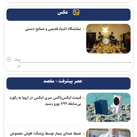
عکس
نمایشگاه اشیاء قدیمی و صنایع دستی
بیش
تر
عصر پیشرفت - مقصد
قیمت ایکس‌باکس سری ایکس در اروپا به رکورد
بی‌سابقه ۷۹۹ یورو رسید
ضبط صدای بیمار توسط پزشک؛ هوش مصنوعی