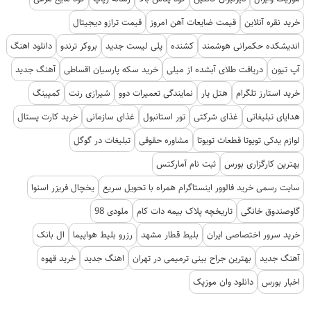
خرید نقره آنلاین
قیمت ضایعات آهن امروز
قیمت ترازو دیجیتال
اندیشکده حکمرانی هوشمند
کشنده
پلی لیست جدید
بروکر ترندو
دانلود اهنگ
آپ تیون
دریافت طلای آبشده از میلی
خرید سکه پارسیان اقساطی
آهنگ جدید
خرید استارز تلگرام
هتل یار
نمایندگی تعمیرات دوو
شیرازی رنت
کمپینگ
هدایای تبلیغاتی
غذای شرکتی
تور استانبول
غذای سازمانی
خرید کارت پستال
لوازم یدکی تویوتا قطعات تویوتا
مشاوره حقوقی
تبلیغات در گوگل
بهترین کارگزاری بورس
ثبت نام آمارکتس
سایت رسمی خرید فالوور اینستاگرام همراه با تحویل سریع
یخچال فریزر اسنوا
گاوصندوق خانگی
تاریخچه پلاک بیمه دات کام
ملودی 98
خرید سرور اختصاصی ایران
بلیط قطار مشهد
رزرو بلیط هواپیما
ال بانک
آهنگ جدید
بهترین جراح بینی ترمیمی در تهران
اهنگ جدید
خرید قهوه
اخبار بورس
دانلود وان موزیک