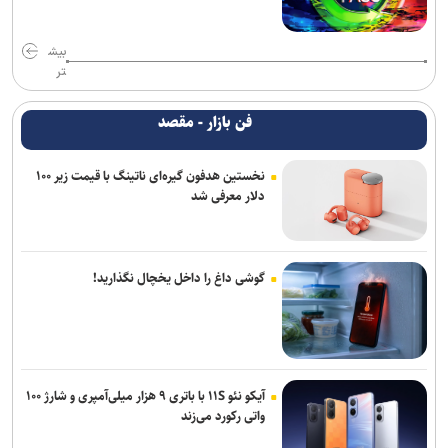
بیش
تر
فن بازار - مقصد
نخستین هدفون گیره‌ای ناتینگ با قیمت زیر ۱۰۰
دلار معرفی شد
گوشی داغ را داخل یخچال نگذارید!
آیکو نئو ۱۱S با باتری ۹ هزار میلی‌آمپری و شارژ ۱۰۰
واتی رکورد می‌زند