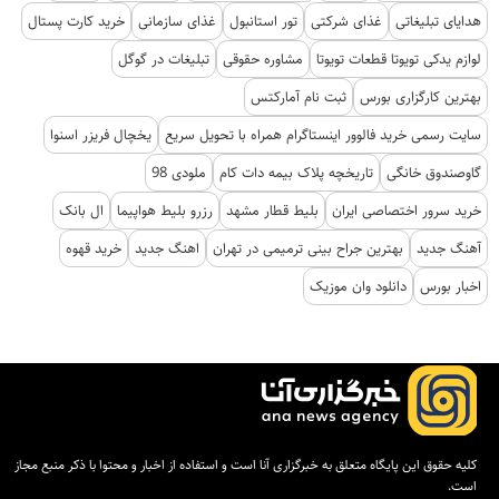
هدایای تبلیغاتی
غذای شرکتی
تور استانبول
غذای سازمانی
خرید کارت پستال
لوازم یدکی تویوتا قطعات تویوتا
مشاوره حقوقی
تبلیغات در گوگل
بهترین کارگزاری بورس
ثبت نام آمارکتس
سایت رسمی خرید فالوور اینستاگرام همراه با تحویل سریع
یخچال فریزر اسنوا
گاوصندوق خانگی
تاریخچه پلاک بیمه دات کام
ملودی 98
خرید سرور اختصاصی ایران
بلیط قطار مشهد
رزرو بلیط هواپیما
ال بانک
آهنگ جدید
بهترین جراح بینی ترمیمی در تهران
اهنگ جدید
خرید قهوه
اخبار بورس
دانلود وان موزیک
کلیه حقوق این پایگاه متعلق به خبرگزاری آنا است و استفاده از اخبار و محتوا با ذکر منبع مجاز
است.