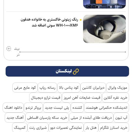
رنگ زیتونی خاکستری به خانواده هدفون
WH-۱۰۰۰XM۶ سونی اضافه شد
بیش
تر
لینکستان
موزیک وایرال
دیزلیران کانتین
کود پتاس بالا
رسانه رپاپ
کود مایع مرغی
خرید نقره آنلاین
قیمت ضایعات آهن امروز
قیمت ترازو دیجیتال
اندیشکده حکمرانی هوشمند
کشنده
پلی لیست جدید
بروکر ترندو
دانلود اهنگ
آپ تیون
دریافت طلای آبشده از میلی
خرید سکه پارسیان اقساطی
آهنگ جدید
خرید استارز تلگرام
هتل یار
نمایندگی تعمیرات دوو
شیرازی رنت
کمپینگ