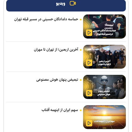
شعله‌های آتش جان باختند
ویدیو
تصادف زنجیره‌ای ۱۲ خودرو با ۱۹ مصدوم در محور یاسوج–اصفهان/ علت
حماسه دلدادگان حسینی در مسیر قبله تهران
حادثه در دست بررسی است
امروز پنجشنبه نبض ترافیک پایتخت به آرامی می‌زند
وزیر بهداشت: تکمیل بیمارستان ۱۷ شهریور برازجان تا اوایل سال آینده
آخرین اربعین؛ از تهران تا مهران
هدف‌گذاری شده است
افزایش احتمال انتقال بیماری‌های مشترک بین انسان و حیوان با قاچاق
دام/ کنترل تب دنگی از مالاریا دشوارتر است
تبعیض پنهان هوش مصنوعی
پایش شبانه روزی تهویه قطار‌ها و ایستگاه‌های مترو/ پیش‌بینی هوشمند
تهویه در قطار‌های جدید
رشد ۴۲ درصدی سازش در شورای حل اختلاف استان تهران
سهم ایران از اینهمه آفتاب
ترافیک سنگین در جاده چالوس/ جاده‌های شمالی بدون مداخلات جوی و
سایر محورها روان است