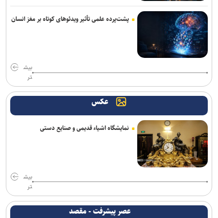
تردد روان در تمامی محورهای شمالی و مسیرهای مرزهای اربعین
پشت‌پرده علمی تأثیر ویدئو‌های کوتاه بر مغز انسان
۳ سانحه مرگبار طی یک هفته در بزرگراه‌های تهران؛ هشدار دوباره به
رانندگان و عابران
بیش
زایمان اورژانسی و نجات جان یک کودک
تر
«رسانه»، سنگر نخست آگاهی‌بخشی در پیشگیری از اعتیاد است
عکس
نمایشگاه اشیاء قدیمی و صنایع دستی
بیش
تر
عصر پیشرفت - مقصد