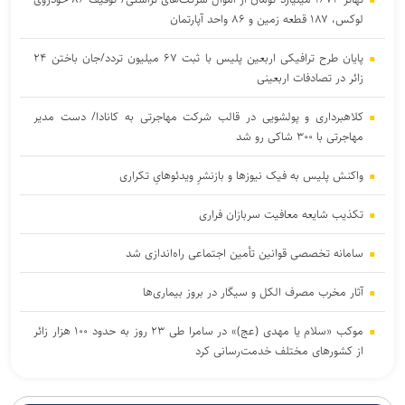
لوکس، ۱۸۷ قطعه زمین و ۸۶ واحد آپارتمان
پایان طرح ترافیکی اربعین پلیس با ثبت ۶۷ میلیون تردد/جان باختن ۲۴
زائر در تصادفات اربعینی
کلاهبرداری و پولشویی در قالب شرکت مهاجرتی به کانادا/ دست مدیر
مهاجرتی با ۳۰۰ شاکی رو شد
واکنش پلیس به فیک نیوزها و بازنشرِ ویدئوهایِ تکراری
تکذیب شایعه معافیت سربازان فراری
سامانه تخصصی قوانین تأمین اجتماعی راه‌اندازی شد
آثار مخرب مصرف الکل و سیگار در بروز بیماری‌ها
موکب «سلام یا مهدی (عج)» در سامرا طی ۲۳ روز به حدود ۱۰۰ هزار زائر
از کشورهای مختلف خدمت‌رسانی کرد
یرخورد مرگبار ۲ سمند در جاده اهواز–خرمشهر/ ۴ سرنشین در میان