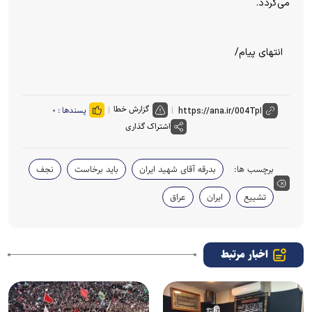
می‌گردد.
انتهای پیام/
گزارش خطا
پسندها :
۰
اشتراک گذاری
برچسب ها:
بدرقه آقای شهید ایران
باید برخاست
نجف
تشییع
ایران
عراق
اخبار مرتبط