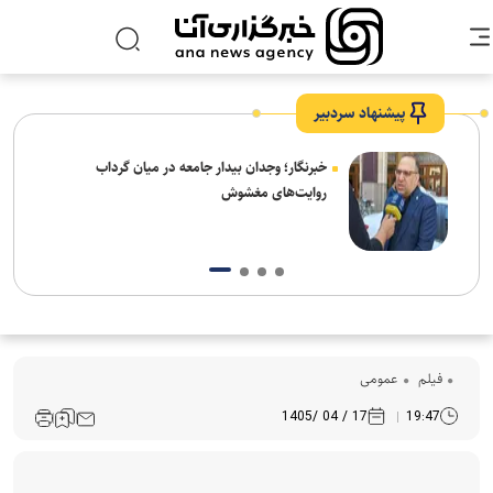
پیشنهاد سردبیر
ار:
خبرنگار؛ وجدان بیدار جامعه در میان گرداب
قت و
روایت‌های مغشوش
فیلم
عمومی
17 / 04 /1405
19:47