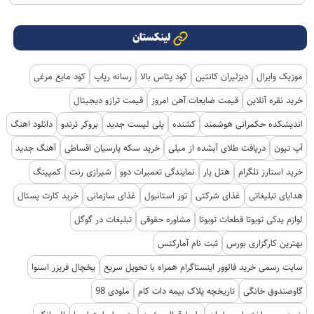
لینکستان
موزیک وایرال
دیزلیران کانتین
کود پتاس بالا
رسانه رپاپ
کود مایع مرغی
خرید نقره آنلاین
قیمت ضایعات آهن امروز
قیمت ترازو دیجیتال
اندیشکده حکمرانی هوشمند
کشنده
پلی لیست جدید
بروکر ترندو
دانلود اهنگ
آپ تیون
دریافت طلای آبشده از میلی
خرید سکه پارسیان اقساطی
آهنگ جدید
خرید استارز تلگرام
هتل یار
نمایندگی تعمیرات دوو
شیرازی رنت
کمپینگ
هدایای تبلیغاتی
غذای شرکتی
تور استانبول
غذای سازمانی
خرید کارت پستال
لوازم یدکی تویوتا قطعات تویوتا
مشاوره حقوقی
تبلیغات در گوگل
بهترین کارگزاری بورس
ثبت نام آمارکتس
سایت رسمی خرید فالوور اینستاگرام همراه با تحویل سریع
یخچال فریزر اسنوا
گاوصندوق خانگی
تاریخچه پلاک بیمه دات کام
ملودی 98