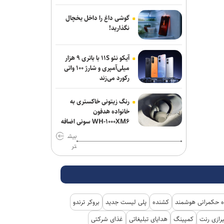
گوشی داغ را داخل یخچال
نگذارید!
آیکو نئو ۱۱S با باتری ۹ هزار
میلی‌آمپری و شارژ ۱۰۰ واتی
رکورد می‌زند
رنگ زیتونی خاکستری به
خانواده هدفون
WH-۱۰۰۰XM۶ سونی اضافه
شد
بیش
تر
 حکمرانی هوشمند
کشنده
پلی لیست جدید
بروکر ترندو
رازی رنت
کمپینگ
هدایای تبلیغاتی
غذای شرکتی