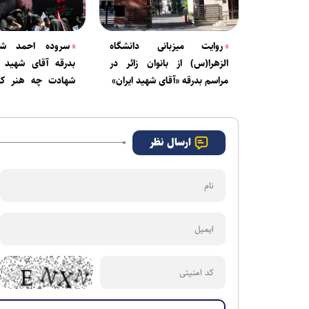
روایت میزبانی دانشگاه
سروده احمد شهر
الزهرا(س) از بانوان زائر در
بدرقه آقای شهید ا
مراسم بدرقه «آقای شهید ایران»
شهادت چه هنر کرده
سید!
ارسال نظر