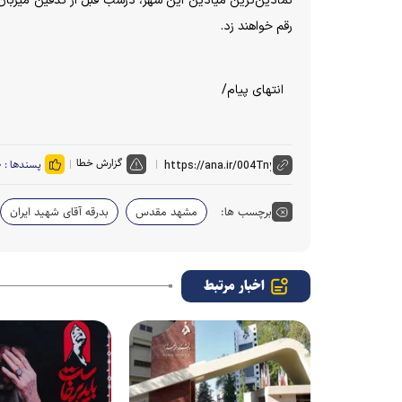
نمادین‌ترین میادین این شهر، درشب قبل از تدفین میزبان 
رقم خواهند زد.
انتهای پیام/
گزارش خطا
پسندها :
۰
برچسب ها:
مشهد مقدس
بدرقه آقای شهید ایران
اخبار مرتبط