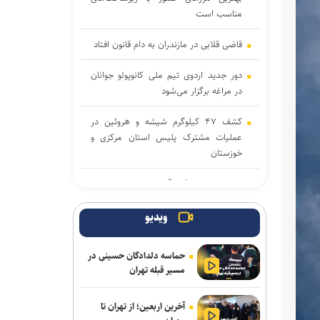
مناسب است
قاضی قلابی در مازندران به دام قانون افتاد
دور جدید اردوی تیم ملی کانوپولو جوانان
در مراغه برگزار می‌شود
کشف ۴۷ کیلوگرم شیشه و هروئین در
عملیات مشترک پلیس استان مرکزی و
خوزستان
دانشجوی دانشگاه آزاد شهرضا مدال برنر
مسابقات دوومیدانی بین‌المللی اروپا را بر
گردن آویخت
ویدیو
رشد ۱۲۴ درصدی اعزام زائران اربعین از
حماسه دلدادگان حسینی در
استان سمنا
مسیر قبله تهران
مهار آتش‌سوزی مراتع هامپوئیل مراغه با
آخرین اربعین؛ از تهران تا
تلاش نیروهای امدادی