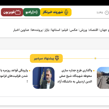
شهروند خبرنگار
رادیو
تلویزیون
۱۱:۴۸
 جهان
اقتصاد
ورزش
عکس
فیلم
استانها
بازار
پرونده‌ها
عناوین اخبار
پیشنهاد سردبیر
واگذاری طرح جداره سازی
وارونگی قواعد روزمره یا
محوطه شهیدگاه شیخ صفی
شدن ظرفیت‌های فرامو
الدین اردبیلی به دانشگاه آزاد
!
مشکین شهر