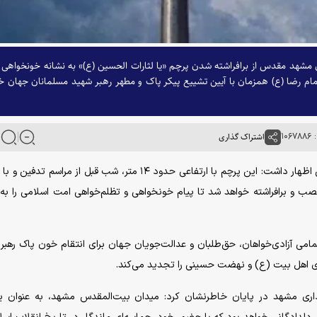
مشهد مقدس از برافراشته شدن پرچم «یا لثارات الحسین (ع)» به نشانه خونخواهی 
م رضا (ع) همزمان با آیین تشییع پیکر پاک و مطهر رهبر شهید مسلمانان جهان خ
۱۰
اشتراک گذاری
به گزارش پایگاه اطلاع رسانی شهرداری مشهد، جاوید کیانی اظهار داشت: این پرچم با ارتفاعی حدود ۱۴ متر، شب قبل از مر
صب و برافراشته خواهد شد تا پیام خونخواهی و تظلم‌خواهی امت اسلامی را ب
 تمامی آزادی‌خواهان، حق‌طلبان و عدالت‌جویان جهان برای انتقام خون پاک رهبر
لای اهل بیت (ع) و نهضت حسینی را تجدید می‌کند.
اری مشهد در پایان خاطرنشان کرد: میدان بیت‌المقدس مشهد، به عنوان یک