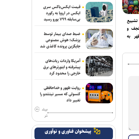
قیمت ایکس‌باکس سری
ایکس در اروپا به رکورد
بی‌سابقه ۷۹۹ یورو رسید
تشییع
نجف و
ضبط صدای بیمار توسط
هر به
پزشک؛ هوش مصنوعی
اق
جایگزین پرونده کاغذی شد
آمریکا واردات ربات‌های
پیشرفته و اینورترهای برق
خارجی را محدود کرد
روایت ظهور و خداحافظی
کنسولی که مسیر نینتندو را
تغییر داد
بیش
تر
پیشخوان فناوری و نوآوری