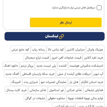
سرفصل های درسی نیاز به بازنگری ندارند
لینکستان
موزیک وایرال
دیزلیران کانتین
کود پتاس بالا
رسانه رپاپ
کود مایع مرغی
خرید نقره آنلاین
قیمت ضایعات آهن امروز
قیمت ترازو دیجیتال
اندیشکده حکمرانی هوشمند
کشنده
پلی لیست جدید
بروکر ترندو
دانلود اهنگ
آپ تیون
دریافت طلای آبشده از میلی
خرید سکه پارسیان اقساطی
آهنگ جدید
خرید استارز تلگرام
هتل یار
نمایندگی تعمیرات دوو
شیرازی رنت
کمپینگ
هدایای تبلیغاتی
غذای شرکتی
تور استانبول
غذای سازمانی
خرید کارت پستال
لوازم یدکی تویوتا قطعات تویوتا
مشاوره حقوقی
تبلیغات در گوگل
بهترین کارگزاری بورس
ثبت نام آمارکتس