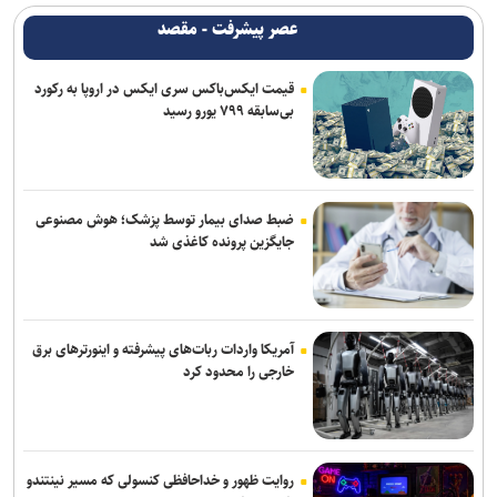
عصر پیشرفت - مقصد
قیمت ایکس‌باکس سری ایکس در اروپا به رکورد
بی‌سابقه ۷۹۹ یورو رسید
ضبط صدای بیمار توسط پزشک؛ هوش مصنوعی
جایگزین پرونده کاغذی شد
آمریکا واردات ربات‌های پیشرفته و اینورترهای برق
خارجی را محدود کرد
روایت ظهور و خداحافظی کنسولی که مسیر نینتندو