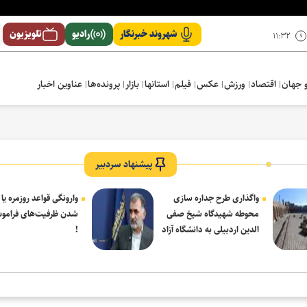
شهروند خبرنگار
رادیو
تلویزیون
۱۱:۳۲
 جهان
اقتصاد
ورزش
عکس
فیلم
استانها
بازار
پرونده‌ها
عناوین اخبار
پیشنهاد سردبیر
واگذاری طرح جداره سازی
وارونگی قواعد روزمره یا
محوطه شهیدگاه شیخ صفی
شدن ظرفیت‌های فرامو
الدین اردبیلی به دانشگاه آزاد
!
مشکین شهر