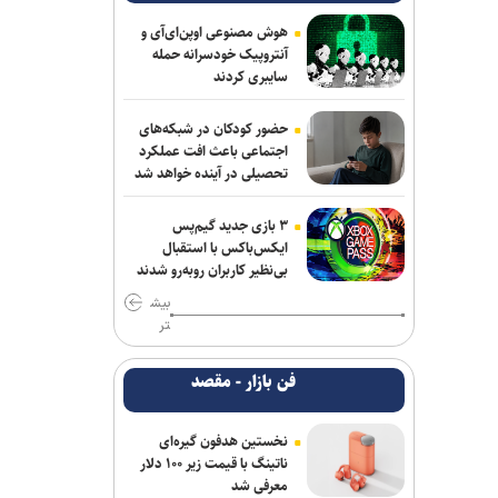
هدف قرار گرفتن اتاق‌ فرماندهی مزدوران
هوش مصنوعی اوپن‌ای‌آی و
عربستان در یمن
آنتروپیک خودسرانه حمله
سایبری کردند
فایننشال‌تایمز: توافق احتمالی آمریکا و ایران
اهداف اولیه ترامپ را محقق نمی‌کند
حضور کودکان در شبکه‌های
اجتماعی باعث افت عملکرد
رایزنی عراقچی و همتای موریتانی خود
تحصیلی در آینده خواهد شد
درباره تحولات منطقه
۳ بازی جدید گیم‌پس
انفجار در سوریه/ پهپادها در آسمان لاذقیه
ایکس‌باکس با استقبال
رویت شدند
بی‌نظیر کاربران روبه‌رو شدند
بیش
شبکه اول روسیه: اربعین یکی از بزرگ‌ترین
تر
راهپیمایی‌های جهان است
فن بازار - مقصد
قالیباف: واقعیت‌ها را بپذیرید
لزوم تعمیق همکاری‌های علمی و پژوهشی
نخستین هدفون گیره‌ای
عراق و ایران
ناتینگ با قیمت زیر ۱۰۰ دلار
معرفی شد