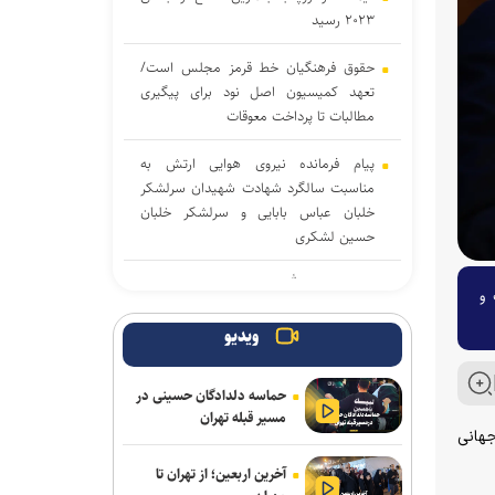
۲۰۲۳ رسید
حقوق فرهنگیان خط قرمز مجلس است/
تعهد کمیسیون اصل نود برای پیگیری
مطالبات تا پرداخت معوقات
پیام فرمانده نیروی هوایی ارتش به
مناسبت سالگرد شهادت شهیدان سرلشکر
خلبان عباس بابایی و سرلشکر خلبان
حسین لشکری
واکنش حزب‌الله به حملات نخست‌ وزیر
 و
لبنان علیه مقاومت
ویدیو
هشدار رئیس کمیسیون امنیت ملی به
آمریکا: به زودی از منطقه اخراج می‌شوید
حماسه دلدادگان حسینی در
مسیر قبله تهران
پیروزی نامزد حامی فلسطین در انتخابات
جهانی
مقدماتی دموکرات‌ها برای سنا
آخرین اربعین؛ از تهران تا