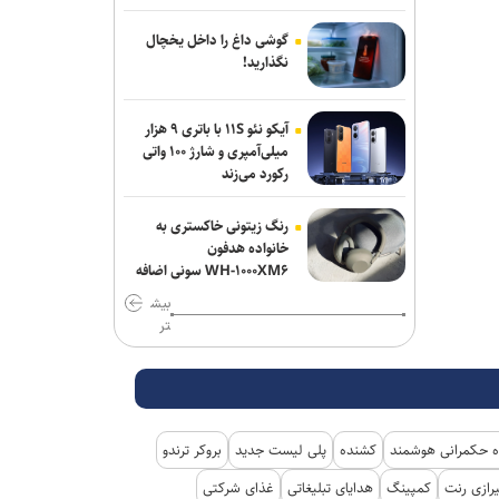
دور هفتم مذاکرات لبنان و رژیم
صهیونیستی در رم بدون نتیجه پایان یافت
گوشی داغ را داخل یخچال
نگذارید!
سردار موسوی: بسیجیان دریا دل کاشان به
وجود شما مباهات می‌کنیم
آیکو نئو ۱۱S با باتری ۹ هزار
میلی‌آمپری و شارژ ۱۰۰ واتی
پنتاگون با افشای کمبود تسلیحات نشست
رکورد می‌زند
برگزار می‌کند
رنگ زیتونی خاکستری به
خانواده هدفون
WH-۱۰۰۰XM۶ سونی اضافه
شد
بیش
تر
 حکمرانی هوشمند
کشنده
پلی لیست جدید
بروکر ترندو
رازی رنت
کمپینگ
هدایای تبلیغاتی
غذای شرکتی