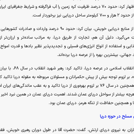
اهمیت قدرت دریایی و توسعه دریامحور در جهان اشاره و اظهار کرد: حدود ۷۰ درصد ظرفیت کره زمین را آب فراگرفته و شرایط جغرافیای
ز برخوردار است.
وی با تاکید بر لزوم بهره‌مندی بیش از پیش ایران اسلامی از منابع دریایی خویش، بیان کرد: حدود ۹۰ درصد واردات و صادر
ت می‌گیرد، دلیل آن هم، تجارت از طریق دریا، به مراتب ساده‌تر و ارزان‌تر از
ی و استفاده از انواع انرژی‌های فسیلی و تجدیدپذیر نظیر باد‌ها و قدرت امواج
انی، بیشترین بهره را از عرصه دریا برده‌اند.
معاون هماهنگ کننده ارتش با یادآوری بیانات رهبر شهید انقلاب اسلامی در عرصه دری
»، بر لزوم توجه بیش از پیش حکمرانان و مسئولان مربوطه به مقوله دریا تاکید کرد
تا مسیر پیشرفت ایران اسلامی هموارتر از قبل شود. ایشان همچنین در سال ۷۶ بر لزوم بهره‌وری از دریا تاکید و به عقب ماندگی‌های 
هرچه بیشتر از سواحل دریای عمان شدند. اهمیت دریای عمان در همین نبرد اخیر نی
 و همچنین حفاظت از تنگه هرمز، دریای عمان بود.
ی مسلح در حوزه دریا
جماران به نیروی دریای ارتش، گفت: حضرت آقا در طول دوران رهبری خویش، ف