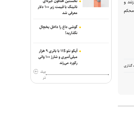
نخستین هدفون گیره‌ای
نند و
نجران خبر داد؛ یمن از کشته شدن ۵۸
ناتینگ با قیمت زیر ۱۰۰ دلار
نیروی وابسته به دولت مستعفی خبر داد
 محکم
معرفی شد
مهاجرانی: آذربایجان کتاب گشوده تاریخ
گوشی داغ را داخل یخچال
ایران و مدرسه آزادگی و تمدن است
نگذارید!
یورش نظامیان صهیونیست به اردوگاه
قلندیا؛ ۵۱ فلسطینی زخمی و بیش از ۷۰
آیکو نئو ۱۱S با باتری ۹ هزار
نفر بازداشت شدند
میلی‌آمپری و شارژ ۱۰۰ واتی
رکورد می‌زند
 گذاری
محسن رضایی: اجازه باز شدن مسیر دوم
بیش
در تنگه هرمز را نخواهیم داد
تر
جامعه را نمی‌توان با امرونهی اداره کرد/ با
پشتیبانی رهبری تمام تلاش بر وحدت و
انسجام است