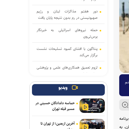
دور هفتم مذاکرات لبنان و رژیم
صهیونیستی در رم بدون نتیجه پایان یافت
حمله نیروهای اسرائیلی به خبرنگار
پرس‌تی‌وی
پنتاگون با افشای کمبود تسلیحات نشست
برگزار می‌کند
لزوم تعمیق همکاری‌های علمی و پژوهشی
عراق و ایران
نم
انفجار در حومه دمشق چند کشته و زخمی
ویدیو
برجا گذاشت
حماسه دلدادگان حسینی در
برگزاری مجمع آژانس انرژی اتمی اوایل
مسیر قبله تهران
شهریور در آمریکا
رنامه
آخرین اربعین؛ از تهران تا
یمن: نقشه عربستان برای حمله به صنعاء را
ن، به