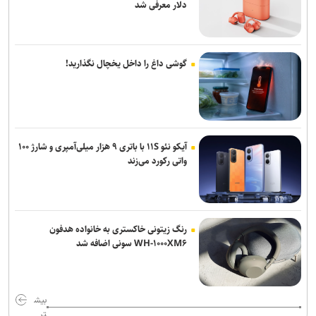
دلار معرفی شد
گوشی داغ را داخل یخچال نگذارید!
آیکو نئو ۱۱S با باتری ۹ هزار میلی‌آمپری و شارژ ۱۰۰
واتی رکورد می‌زند
رنگ زیتونی خاکستری به خانواده هدفون
WH-۱۰۰۰XM۶ سونی اضافه شد
بیش
تر