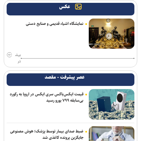
کار اصلی من برای ناگویا از دو تورنمنت بعد آغاز می‌شود/ برخورداری: قانون
عکس
سرباز قهرمان کمک خوبی است+فیلم
نمایشگاه اشیاء قدیمی و صنایع دستی
فریدونی: دلیل بسته ماندن پنجره استقلال ۴ فسخ غیر موجه در دو سال
بوده است/ تاجرنیا دوست دارد خودش را تبرئه کند
دنیامالی: امنیت آذربایجان، امنیت ایران است/ تفاهم نامه ای میان وزاری
ورزش دو کشور به امضا خواهد رسید
بیش
تر
تهیدست به صنعت نفت پیوست
عصر پیشرفت - مقصد
نعمت‌پور بعد از قبول مسئولیت سپاهان در لیگ برتر فرنگی: اولویت‌مان
در سال اول قهرمانی نیست
قیمت ایکس‌باکس سری ایکس در اروپا به رکورد
بی‌سابقه ۷۹۹ یورو رسید
اقدام قابل توجه اسلامی در مورد طلبش از ذوب آهن و نگاه ویژه به تیم
های پایه
برزگر: همای سعادت روی دوش تارتار نشسته است/ عیار واقعی پرسپولیس
از هفته پنجم به بعد مشخص می‌شود
ضبط صدای بیمار توسط پزشک؛ هوش مصنوعی
جایگزین پرونده کاغذی شد