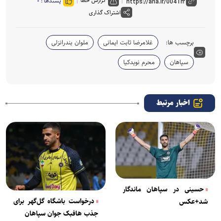
گزارش خطا
پسندها :
۰
اشتراک گذاری
برچسب ها:
غلامرضا ثابت ایمانی
ملوان بندرانزلی
سپاهان
محرم نویدکیا
اخبار مرتبط
حسینی در سپاهان ماندگار
درخواست باشگاه گل‌گهر برای
شد+عکس
جذب هافبک جوان سپاهان