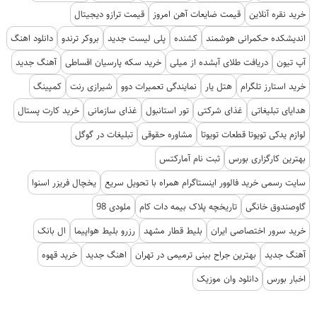
خرید نقره آنلاین
قیمت ضایعات آهن امروز
قیمت ترازو دیجیتال
اندیشکده حکمرانی هوشمند
کشنده
پلی لیست جدید
بروکر ترندو
دانلود اهنگ
آپ تیون
دریافت طلای آبشده از میلی
خرید سکه پارسیان اقساطی
آهنگ جدید
خرید استارز تلگرام
هتل یار
نمایندگی تعمیرات دوو
شیرازی رنت
کمپینگ
هدایای تبلیغاتی
غذای شرکتی
تور استانبول
غذای سازمانی
خرید کارت پستال
لوازم یدکی تویوتا قطعات تویوتا
مشاوره حقوقی
تبلیغات در گوگل
بهترین کارگزاری بورس
ثبت نام آمارکتس
سایت رسمی خرید فالوور اینستاگرام همراه با تحویل سریع
یخچال فریزر اسنوا
گاوصندوق خانگی
تاریخچه پلاک بیمه دات کام
ملودی 98
خرید سرور اختصاصی ایران
بلیط قطار مشهد
رزرو بلیط هواپیما
ال بانک
آهنگ جدید
بهترین جراح بینی ترمیمی در تهران
اهنگ جدید
خرید قهوه
اخبار بورس
دانلود وان موزیک