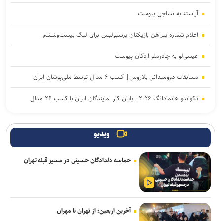
آراسته به نساجی پیوست
اعلام شماره پیراهن بازیکنان پرسپولیس برای لیگ بیست‌وششم
عیسی‌لو به چادرملو اردکان پیوست
مسابقات دوومیدانی بلاروس| کسب ۶ مدال توسط ملی‌پوشان ایران
تکواندو هانمادانگ ۲۰۲۶| پایان کار نمایندگان ایران با کسب ۲۶ مدال
ربیعی سرمربی شاهین بندرعامری شد
ویدیو
رسمی؛ عالیشاه به گل‌گهر پیوست
حماسه دلدادگان حسینی در مسیر قبله تهران
اعلام اسامی نامزدهای تایید صلاحیت شده ریاست فدراسیون بدنسازی و
پرورش اندام/ حضور عضو هیات مدیره پرسپولیس
رحیمی به شمس آذر پیوست
آخرین اربعین؛ از تهران تا مهران
کلباسی به چادرملو پیوست