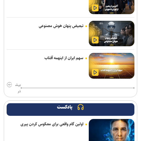
عالیشاه در یک قدمی گل‌گهر
باقری قراردادش را با پیکان تمدید کرد
تبعیض پنهان هوش مصنوعی
دروازه‌بان‌های سابق پرسپولیس و تراکتور به شمس آذر پیوستند
صنعت نفت مهاجم مس شهر بابک را جذب کرد
سهم ایران از اینهمه آفتاب
هزاریان: امیدواریم تا قبل از شروع لیگ پنجره استقلال خوزستان باز شود
برتری استقلال مقابل همنام اهوازی در دیدار تدارکاتی
بیش
تاجدار و صادقی دستیاران جدید الهامی در پیکان
تر
اضافه شدن بازیکنان امید پرسپولیس به تمرینات تیم بزرگسالان
پادکست
دانایی دوباره خیبری شد
اولین گام واقعی برای معکوس کردن پیری
علیرضا ملکی خیبری شد