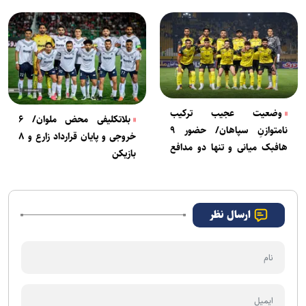
وضعیت عجیب ترکیب
بلاتکلیفی محض ملوان/ ۶
نامتوازنِ سپاهان/ حضور ۹
خروجی و پایان قرارداد زارع و ۸
هافبک میانی و تنها دو مدافع
بازیکن
وسط
ارسال نظر