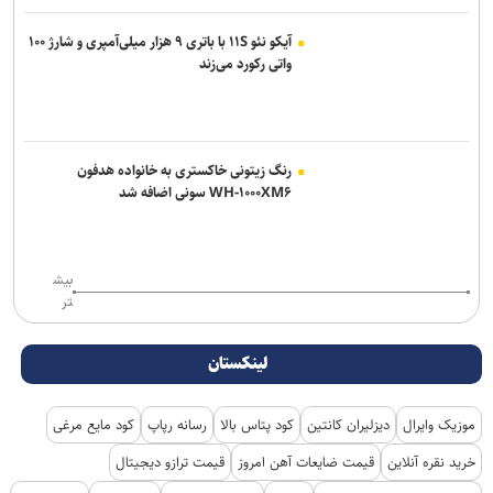
آیکو نئو ۱۱S با باتری ۹ هزار میلی‌آمپری و شارژ ۱۰۰
واتی رکورد می‌زند
رنگ زیتونی خاکستری به خانواده هدفون
WH-۱۰۰۰XM۶ سونی اضافه شد
بیش
تر
لینکستان
موزیک وایرال
دیزلیران کانتین
کود پتاس بالا
رسانه رپاپ
کود مایع مرغی
خرید نقره آنلاین
قیمت ضایعات آهن امروز
قیمت ترازو دیجیتال