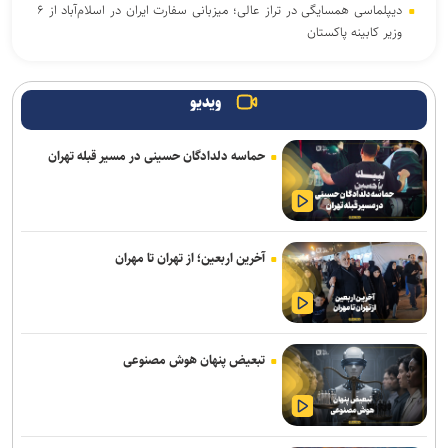
دیپلماسی همسایگی در تراز عالی؛ میزبانی سفارت ایران در اسلام‌آباد از ۶
وزیر کابینه پاکستان
صدور هشدار زرد در برخی نقاط استان / تهرانی‌ها امروز منتظر وزش باد و
آسمان نیمه‌ابری باشند
ویدیو
ترافیک روان در محور‌های منتهی به مرز‌های اربعین / تردد روان در
حماسه دلدادگان حسینی در مسیر قبله تهران
محور‌های شمالی کشور
رگبار و رعدوبرق موقت در برخی نقاط مازندران و ارتفاعات البرز مرکزی
دانشگاه ورود کند؛ فرونشست زمین هشدار علمی برای زیرساخت
آخرین اربعین؛ از تهران تا مهران
اتصال سامانه‌های وزارت جهادکشاورزی و نیرو برای مدیریت هوشمند
بهره‌برداری بهینه آب
از اقتدار علمی تا اقتدار اقتصادی؛ تولید فناورانه شرط عبور اقتصاد ایران از
تبعیض پنهان هوش مصنوعی
چرخه رانت و واردات‌محوری
ظرفیت ریلی برای بازگشت زائران اربعین افزایش یافت