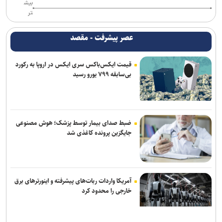
بیش
تر
عصر پیشرفت - مقصد
قیمت ایکس‌باکس سری ایکس در اروپا به رکورد
بی‌سابقه ۷۹۹ یورو رسید
ضبط صدای بیمار توسط پزشک؛ هوش مصنوعی
جایگزین پرونده کاغذی شد
آمریکا واردات ربات‌های پیشرفته و اینورترهای برق
خارجی را محدود کرد