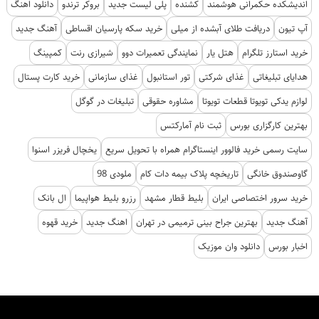
اندیشکده حکمرانی هوشمند
کشنده
پلی لیست جدید
بروکر ترندو
دانلود اهنگ
آپ تیون
دریافت طلای آبشده از میلی
خرید سکه پارسیان اقساطی
آهنگ جدید
خرید استارز تلگرام
هتل یار
نمایندگی تعمیرات دوو
شیرازی رنت
کمپینگ
هدایای تبلیغاتی
غذای شرکتی
تور استانبول
غذای سازمانی
خرید کارت پستال
لوازم یدکی تویوتا قطعات تویوتا
مشاوره حقوقی
تبلیغات در گوگل
بهترین کارگزاری بورس
ثبت نام آمارکتس
سایت رسمی خرید فالوور اینستاگرام همراه با تحویل سریع
یخچال فریزر اسنوا
گاوصندوق خانگی
تاریخچه پلاک بیمه دات کام
ملودی 98
خرید سرور اختصاصی ایران
بلیط قطار مشهد
رزرو بلیط هواپیما
ال بانک
آهنگ جدید
بهترین جراح بینی ترمیمی در تهران
اهنگ جدید
خرید قهوه
اخبار بورس
دانلود وان موزیک